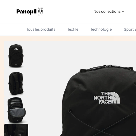
Nos collections
Tous les produits
Textile
Technologie
Sport &
•
•
TOUS LES PRODUITS
SAC & BAGAGERIE
SAC À DOS JESTER THE NORTH FACE