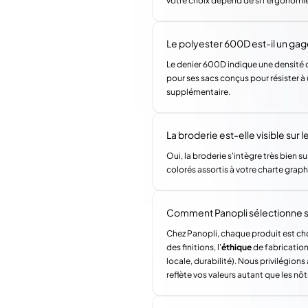
votre choix dépend de si l'ergonomie 
Le polyester 600D est-il un gage
Le denier 600D indique une densité de
pour ses sacs conçus pour résister à 
supplémentaire.
La broderie est-elle visible sur 
Oui, la broderie s'intègre très bien su
colorés assortis à votre charte graph
Comment Panopli sélectionne s
Chez Panopli, chaque produit est choi
des finitions, l'
éthique
de fabrication 
locale, durabilité). Nous privilégi
reflète vos valeurs autant que les nôt