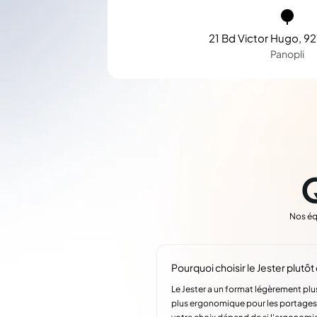
21 Bd Victor Hugo, 92
Panopli
Nos éq
Pourquoi choisir le Jester plutô
Le Jester a un format légèrement pl
plus ergonomique pour les portages 