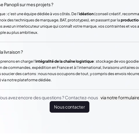
Panopli sur mes projets ?
ue : c'est une équipe dédiée à vos côtés. De l'
idéation
(conseil créatif, recomm
hoix des techniques de marquage, BAT, prototypes), en passant par la
productio
vez un interlocuteur unique qui connaît votre marque, vos contraintes et vos
mple au plus ambitieux.
a livraison ?
 prenons en charge l'
intégralité de la chaîne logistique
: stockage de vos goodie
n de commandes, expédition en France et à l'international, livraisons unitaires o
 soucier des cartons : nous nous occupons de tout, y compris des envois récur
) via notre plateforme dédiée.
ous avez encore des questions ? Contactez-nous
via notre formulair
Nous contacter