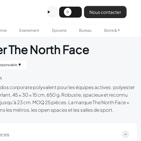
Nous contacter
0
omie
Evenement
Epicerie
Bureau
Boire & Manger
er The North Face
sponsable 🌳
n
à dos corporate polyvalent pour les équipes actives : polyester
ant, 45 × 30 × 15 cm, 650 g. Robuste, spacieux et reconnu
jusqu'à 23 cm. MOQ 25 pièces. La marque The North Face +
ns les métros, les open spaces et les salles de sport.
èces