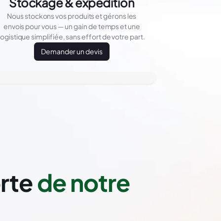
Stockage & expédition
Nous stockons vos produits et gérons les
envois pour vous — un gain de temps et une
logistique simplifiée, sans effort de votre part.
Demander un devis
orte
de notre