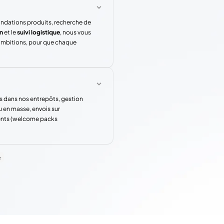
andations produits, recherche de
n
et le
suivi logistique
, nous vous
 ambitions, pour que chaque
s dans nos entrepôts, gestion
u en masse, envois sur
rents (welcome packs
e