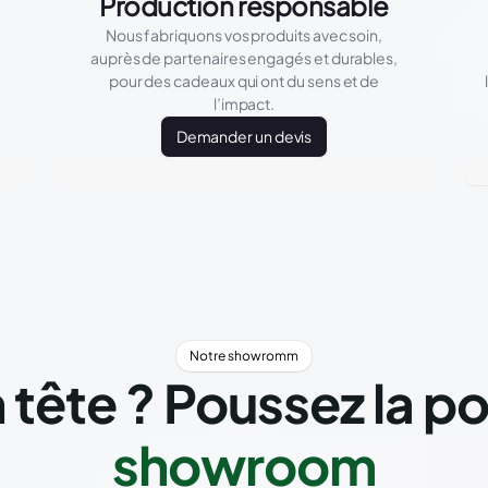
Production responsable
Nous fabriquons vos produits avec soin,
auprès de partenaires engagés et durables,
pour des cadeaux qui ont du sens et de
l’impact.
Demander un devis
Notre showromm
 tête ? Poussez la p
showroom