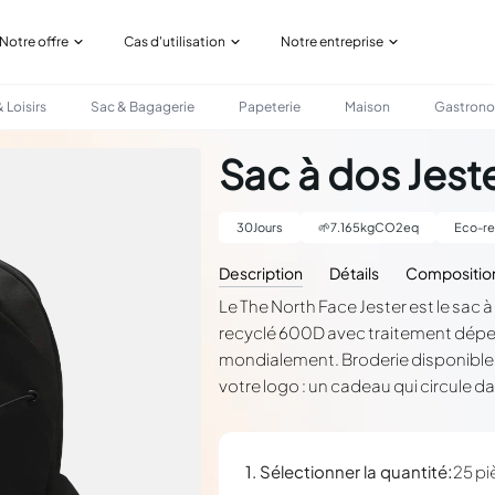
Notre offre
Cas d'utilisation
Notre entreprise
 Loisirs
Sac & Bagagerie
Papeterie
Maison
Gastron
Sac à dos Jest
30
Jours
🌱
7.165
kgCO2eq
Eco-re
Description
Détails
Compositio
Le The North Face Jester est le sac 
recyclé 600D avec traitement déperl
mondialement. Broderie disponible 
votre logo : un cadeau qui circule da
:
1. Sélectionner la quantité
25 pi