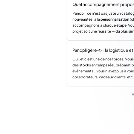
Quel accompagnement propose 
Panopli, ce n'est pas juste un catalog
nouveautés) à la
personnalisation
(c
accompagnons à chaque étape. Vous a
projet soit une réussite — du plus si
Panopli gère-t-il la logistique et l
Oui, et c'est une de nos forces. Nous
des stocks en temps réel, préparatio
événements… Vous n'avez plus à vous
collaborateurs, cadeaux clients, etc.
V