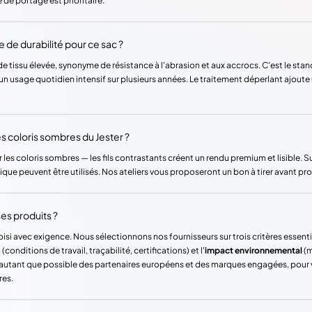
de portage est prioritaire.
 de durabilité pour ce sac ?
 tissu élevée, synonyme de résistance à l'abrasion et aux accrocs. C'est le stan
un usage quotidien intensif sur plusieurs années. Le traitement déperlant ajoute 
les coloris sombres du Jester ?
r les coloris sombres — les fils contrastants créent un rendu premium et lisible. Sur 
ique peuvent être utilisés. Nos ateliers vous proposeront un bon à tirer avant pro
es produits ?
si avec exigence. Nous sélectionnons nos fournisseurs sur trois critères essentie
(conditions de travail, traçabilité, certifications) et l'
impact environnemental
(m
ons autant que possible des partenaires européens et des marques engagées, pour
res.