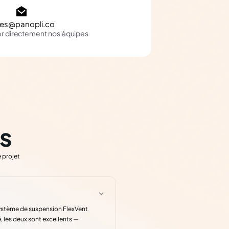
les@panopli.co
er directement nos équipes
s
 projet
système de suspension FlexVent
 les deux sont excellents —