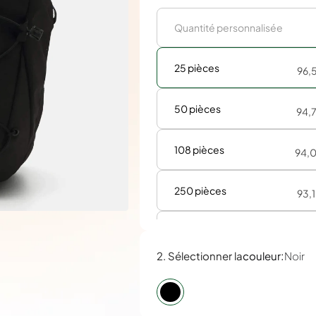
25 pièces
96,
50 pièces
94,
108 pièces
94,
250 pièces
93,
500 pièces
93,
:
2. Sélectionner la
couleur
Noir