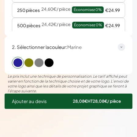
24,60€
/ pièce
250 pièces
Économisez 
0%
€24.99
24,42€
/ pièce
500 pièces
Économisez 
0%
€24.99
:
2. Sélectionner la
couleur
Marine
Le prix inclut une technique de personnalisation. Le tarif affiché peut
varier en fonction de la technique choisie et de votre logo. L’envoi de
votre logo ainsi que les détails de votre projet graphique se feront à
l’étape suivante.
Ajouter au devis
28,08€
HT
28,08€
/ pièce