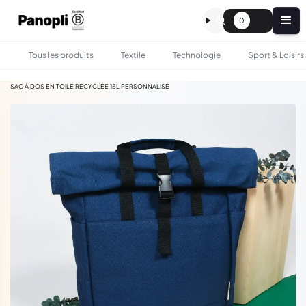
0
Tous les produits
Textile
Technologie
Sport & Loisirs
•
•
TOUS LES PRODUITS
SAC & BAGAGERIE
SAC À DOS EN TOILE RECYCLÉE 15L PERSONNALISÉ