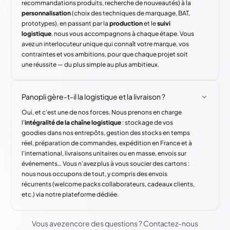
recommandations produits, recherche de nouveautés) à la
personnalisation
(choix des techniques de marquage, BAT,
prototypes), en passant par la
production
et le
suivi
logistique
, nous vous accompagnons à chaque étape. Vous
avez un interlocuteur unique qui connaît votre marque, vos
contraintes et vos ambitions, pour que chaque projet soit
une réussite — du plus simple au plus ambitieux.
Panopli gère-t-il la logistique et la livraison ?
Oui, et c'est une de nos forces. Nous prenons en charge
l'
intégralité de la chaîne logistique
: stockage de vos
goodies dans nos entrepôts, gestion des stocks en temps
réel, préparation de commandes, expédition en France et à
l'international, livraisons unitaires ou en masse, envois sur
événements… Vous n'avez plus à vous soucier des cartons :
nous nous occupons de tout, y compris des envois
récurrents (welcome packs collaborateurs, cadeaux clients,
etc.) via notre plateforme dédiée.
Vous avez encore des questions ? Contactez-nous