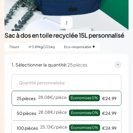
1
Sac à dos en toile recyclée 15L personnalisé
7
Jours
🌱
3.89
kgCO2eq
Eco-responsable 🌳
:
1. Sélectionner la quantité
25 pièces
28,08€
/ pièce
25 pièces
Économisez 
0%
€24.99
28,08€
/ pièce
50 pièces
Économisez 
0%
€24.99
25,13€
/ pièce
100 pièces
Économisez 
0%
€24.99