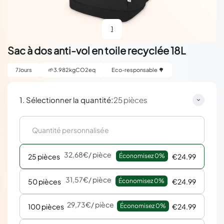
1
Sac à dos anti-vol en toile recyclée 18L
7
Jours
🌱
3.982
kgCO2eq
Eco-responsable 🌳
:
1. Sélectionner la quantité
25 pièces
32,68€
/ pièce
25 pièces
Économisez 
0%
€24.99
31,57€
/ pièce
50 pièces
Économisez 
0%
€24.99
29,73€
/ pièce
100 pièces
Économisez 
0%
€24.99