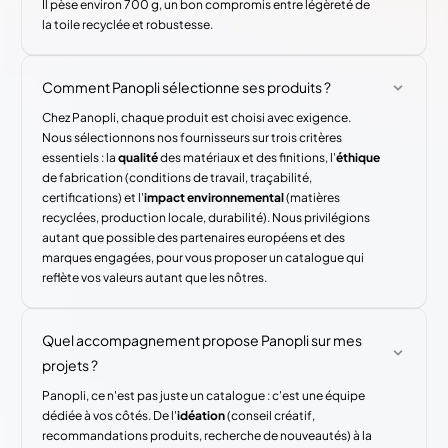
Il pèse environ 700 g, un bon compromis entre légèreté de
la toile recyclée et robustesse.
Comment Panopli sélectionne ses produits ?
Chez Panopli, chaque produit est choisi avec exigence.
Nous sélectionnons nos fournisseurs sur trois critères
essentiels : la
qualité
des matériaux et des finitions, l'
éthique
de fabrication (conditions de travail, traçabilité,
certifications) et l'
impact environnemental
(matières
recyclées, production locale, durabilité). Nous privilégions
autant que possible des partenaires européens et des
marques engagées, pour vous proposer un catalogue qui
reflète vos valeurs autant que les nôtres.
Quel accompagnement propose Panopli sur mes
projets ?
Panopli, ce n'est pas juste un catalogue : c'est une équipe
dédiée à vos côtés. De l'
idéation
(conseil créatif,
recommandations produits, recherche de nouveautés) à la