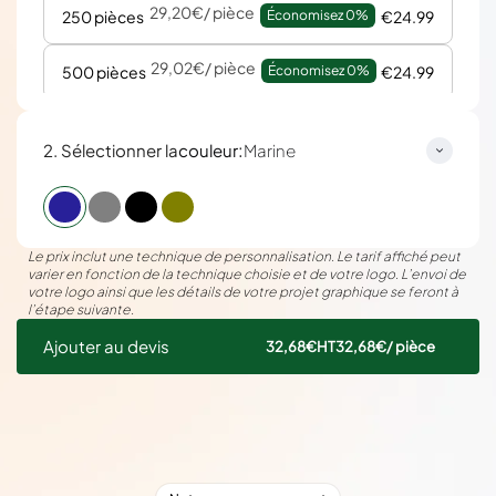
29,20€
/ pièce
250 pièces
Économisez 
0%
€24.99
29,02€
/ pièce
500 pièces
Économisez 
0%
€24.99
:
2. Sélectionner la
couleur
Marine
Le prix inclut une technique de personnalisation. Le tarif affiché peut
varier en fonction de la technique choisie et de votre logo. L’envoi de
votre logo ainsi que les détails de votre projet graphique se feront à
l’étape suivante.
Ajouter au devis
32,68€
HT
32,68€
/ pièce