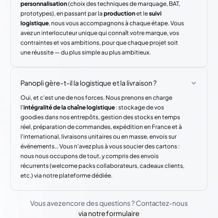
personnalisation
(choix des techniques de marquage, BAT,
prototypes), en passant par la
production
et le
suivi
logistique
, nous vous accompagnons à chaque étape. Vous
avez un interlocuteur unique qui connaît votre marque, vos
contraintes et vos ambitions, pour que chaque projet soit
une réussite — du plus simple au plus ambitieux.
Panopli gère-t-il la logistique et la livraison ?
Oui, et c'est une de nos forces. Nous prenons en charge
l'
intégralité de la chaîne logistique
: stockage de vos
goodies dans nos entrepôts, gestion des stocks en temps
réel, préparation de commandes, expédition en France et à
l'international, livraisons unitaires ou en masse, envois sur
événements… Vous n'avez plus à vous soucier des cartons :
nous nous occupons de tout, y compris des envois
récurrents (welcome packs collaborateurs, cadeaux clients,
etc.) via notre plateforme dédiée.
Vous avez encore des questions ? Contactez-nous
via notre formulaire