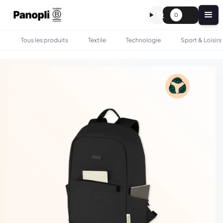
0
Tous les produits
Textile
Technologie
Sport & Loisirs
•
•
TOUS LES PRODUITS
SAC & BAGAGERIE
SAC À DOS ANTI-VOL EN TOILE RECYCLÉE 18L