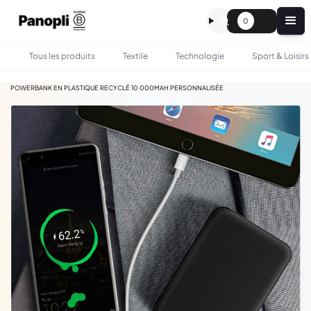
0
Tous les produits
Textile
Technologie
Sport & Loisirs
•
•
TOUS LES PRODUITS
TECHNOLOGIE
POWERBANK EN PLASTIQUE RECYCLÉ 10 000MAH PERSONNALISÉE