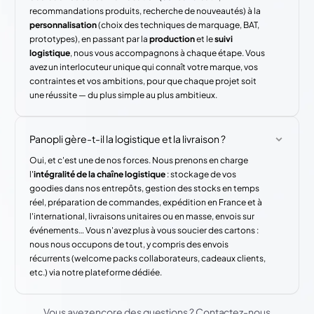
recommandations produits, recherche de nouveautés) à la
personnalisation
(choix des techniques de marquage, BAT,
prototypes), en passant par la
production
et le
suivi
logistique
, nous vous accompagnons à chaque étape. Vous
avez un interlocuteur unique qui connaît votre marque, vos
contraintes et vos ambitions, pour que chaque projet soit
une réussite — du plus simple au plus ambitieux.
Panopli gère-t-il la logistique et la livraison ?
Oui, et c'est une de nos forces. Nous prenons en charge
l'
intégralité de la chaîne logistique
: stockage de vos
goodies dans nos entrepôts, gestion des stocks en temps
réel, préparation de commandes, expédition en France et à
l'international, livraisons unitaires ou en masse, envois sur
événements… Vous n'avez plus à vous soucier des cartons :
nous nous occupons de tout, y compris des envois
récurrents (welcome packs collaborateurs, cadeaux clients,
etc.) via notre plateforme dédiée.
Vous avez encore des questions ? Contactez-nous