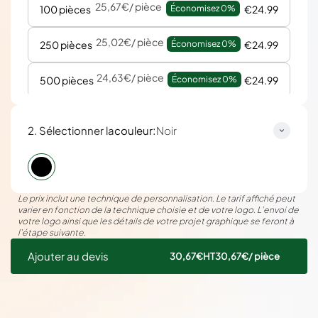
25,67€
/ pièce
100 pièces
Économisez 
0%
€24.99
25,02€
/ pièce
250 pièces
Économisez 
0%
€24.99
24,63€
/ pièce
500 pièces
Économisez 
0%
€24.99
23,57€
/ pièce
1000 pièces
Économisez 
0%
€24.99
:
2. Sélectionner la
couleur
Noir
Le prix inclut une technique de personnalisation. Le tarif affiché peut
varier en fonction de la technique choisie et de votre logo. L’envoi de
votre logo ainsi que les détails de votre projet graphique se feront à
l’étape suivante.
Ajouter au devis
30,67€
HT
30,67€
/ pièce