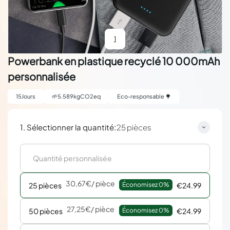
1
Powerbank en plastique recyclé 10 000mAh
personnalisée
15
Jours
🌱
5.589
kgCO2eq
Eco-responsable 🌳
:
1. Sélectionner la quantité
25 pièces
30,67€
/ pièce
25 pièces
Économisez 
0%
€24.99
27,25€
/ pièce
50 pièces
Économisez 
0%
€24.99