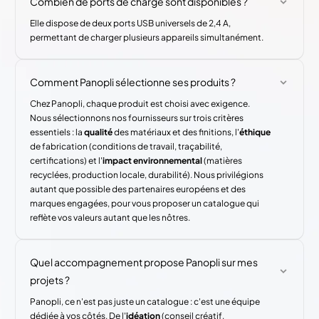
Combien de ports de charge sont disponibles ?
Elle dispose de deux ports USB universels de 2,4 A,
permettant de charger plusieurs appareils simultanément.
Comment Panopli sélectionne ses produits ?
Chez Panopli, chaque produit est choisi avec exigence.
Nous sélectionnons nos fournisseurs sur trois critères
essentiels : la
qualité
des matériaux et des finitions, l'
éthique
de fabrication (conditions de travail, traçabilité,
certifications) et l'
impact environnemental
(matières
recyclées, production locale, durabilité). Nous privilégions
autant que possible des partenaires européens et des
marques engagées, pour vous proposer un catalogue qui
reflète vos valeurs autant que les nôtres.
Quel accompagnement propose Panopli sur mes
projets ?
Panopli, ce n'est pas juste un catalogue : c'est une équipe
dédiée à vos côtés. De l'
idéation
(conseil créatif,