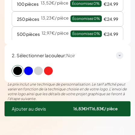
13,52€
/ pièce
100 pièces
Économisez 
0%
€24.99
13,23€
/ pièce
250 pièces
Économisez 
0%
€24.99
12,97€
/ pièce
500 pièces
Économisez 
0%
€24.99
:
2. Sélectionner la
couleur
Noir
Le prix inclut une technique de personnalisation. Le tarif affiché peut
varier en fonction de la technique choisie et de votre logo. L’envoi de
votre logo ainsi que les détails de votre projet graphique se feront à
l’étape suivante.
Ajouter au devis
16,83€
HT
16,83€
/ pièce