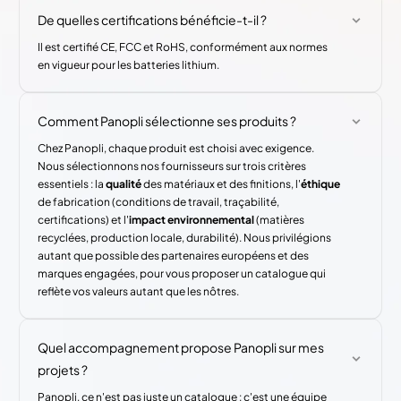
De quelles certifications bénéficie-t-il ?
Il est certifié CE, FCC et RoHS, conformément aux normes
en vigueur pour les batteries lithium.
Comment Panopli sélectionne ses produits ?
Chez Panopli, chaque produit est choisi avec exigence.
Nous sélectionnons nos fournisseurs sur trois critères
essentiels : la
qualité
des matériaux et des finitions, l'
éthique
de fabrication (conditions de travail, traçabilité,
certifications) et l'
impact environnemental
(matières
recyclées, production locale, durabilité). Nous privilégions
autant que possible des partenaires européens et des
marques engagées, pour vous proposer un catalogue qui
reflète vos valeurs autant que les nôtres.
Quel accompagnement propose Panopli sur mes
projets ?
Panopli, ce n'est pas juste un catalogue : c'est une équipe