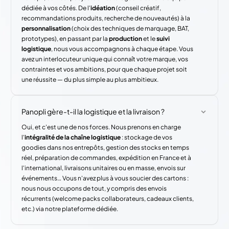
dédiée à vos côtés. De l'
idéation
(conseil créatif,
recommandations produits, recherche de nouveautés) à la
personnalisation
(choix des techniques de marquage, BAT,
prototypes), en passant par la
production
et le
suivi
logistique
, nous vous accompagnons à chaque étape. Vous
avez un interlocuteur unique qui connaît votre marque, vos
contraintes et vos ambitions, pour que chaque projet soit
une réussite — du plus simple au plus ambitieux.
Panopli gère-t-il la logistique et la livraison ?
Oui, et c'est une de nos forces. Nous prenons en charge
l'
intégralité de la chaîne logistique
: stockage de vos
goodies dans nos entrepôts, gestion des stocks en temps
réel, préparation de commandes, expédition en France et à
l'international, livraisons unitaires ou en masse, envois sur
événements… Vous n'avez plus à vous soucier des cartons :
nous nous occupons de tout, y compris des envois
récurrents (welcome packs collaborateurs, cadeaux clients,
etc.) via notre plateforme dédiée.