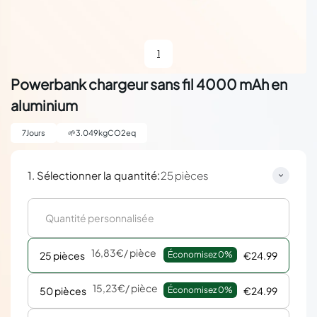
1
Powerbank chargeur sans fil 4000 mAh en
aluminium
7
Jours
🌱
3.049
kgCO2eq
:
1. Sélectionner la quantité
25 pièces
16,83€
/ pièce
25 pièces
Économisez 
0%
€24.99
15,23€
/ pièce
50 pièces
Économisez 
0%
€24.99