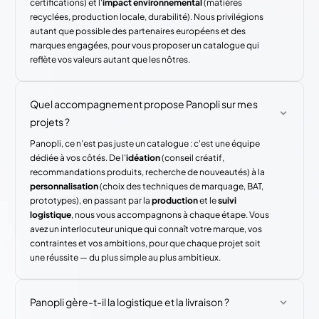
certifications) et l'
impact environnemental
(matières
recyclées, production locale, durabilité). Nous privilégions
autant que possible des partenaires européens et des
marques engagées, pour vous proposer un catalogue qui
reflète vos valeurs autant que les nôtres.
Quel accompagnement propose Panopli sur mes
projets ?
Panopli, ce n'est pas juste un catalogue : c'est une équipe
dédiée à vos côtés. De l'
idéation
(conseil créatif,
recommandations produits, recherche de nouveautés) à la
personnalisation
(choix des techniques de marquage, BAT,
prototypes), en passant par la
production
et le
suivi
logistique
, nous vous accompagnons à chaque étape. Vous
avez un interlocuteur unique qui connaît votre marque, vos
contraintes et vos ambitions, pour que chaque projet soit
une réussite — du plus simple au plus ambitieux.
Panopli gère-t-il la logistique et la livraison ?