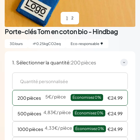
1
2
Porte-clés Tom en coton bio - Hindbag
30
Jours
🌱
0.25
kgCO2eq
Eco-responsable 🌳
:
1. Sélectionner la quantité
200 pièces
5€
/ pièce
200 pièces
Économisez 
0%
€24.99
4,83€
/ pièce
500 pièces
Économisez 
0%
€24.99
4,33€
/ pièce
1000 pièces
Économisez 
0%
€24.99