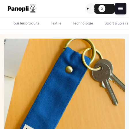
0
Tous les produits
Textile
Technologie
Sport & Loisirs
•
•
TOUS LES PRODUITS
TEXTILE
PORTE-CLÉS TOM EN COTON BIO - HINDBAG