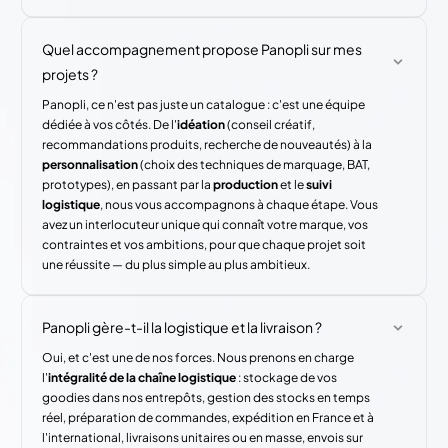
Quel accompagnement propose Panopli sur mes
projets ?
Panopli, ce n'est pas juste un catalogue : c'est une équipe
dédiée à vos côtés. De l'
idéation
(conseil créatif,
recommandations produits, recherche de nouveautés) à la
personnalisation
(choix des techniques de marquage, BAT,
prototypes), en passant par la
production
et le
suivi
logistique
, nous vous accompagnons à chaque étape. Vous
avez un interlocuteur unique qui connaît votre marque, vos
contraintes et vos ambitions, pour que chaque projet soit
une réussite — du plus simple au plus ambitieux.
Panopli gère-t-il la logistique et la livraison ?
Oui, et c'est une de nos forces. Nous prenons en charge
l'
intégralité de la chaîne logistique
: stockage de vos
goodies dans nos entrepôts, gestion des stocks en temps
réel, préparation de commandes, expédition en France et à
l'international, livraisons unitaires ou en masse, envois sur