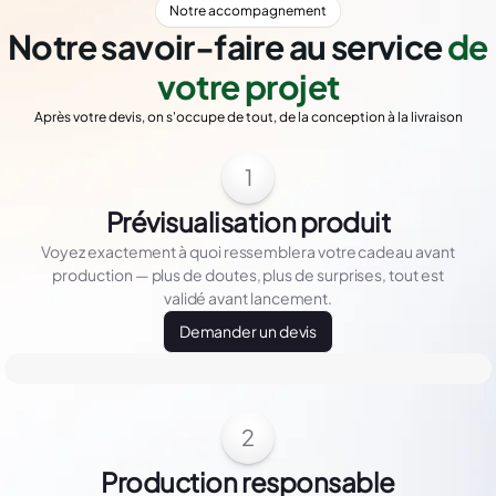
Notre accompagnement
Notre savoir-faire au service
de
votre projet
Après votre devis, on s'occupe de tout, de la conception à la livraison
1
Prévisualisation produit
Voyez exactement à quoi ressemblera votre cadeau avant
production — plus de doutes, plus de surprises, tout est
validé avant lancement.
Demander un devis
2
Production responsable