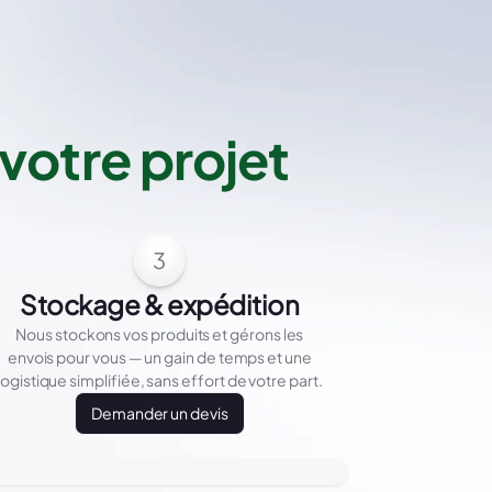
votre projet
3
Stockage & expédition
Nous stockons vos produits et gérons les
envois pour vous — un gain de temps et une
logistique simplifiée, sans effort de votre part.
Demander un devis