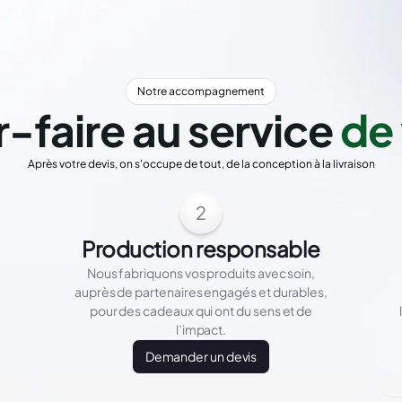
Notre accompagnement
r-faire au service
de 
Après votre devis, on s'occupe de tout, de la conception à la livraison
2
Production responsable
Nous fabriquons vos produits avec soin,
auprès de partenaires engagés et durables,
pour des cadeaux qui ont du sens et de
l’impact.
Demander un devis