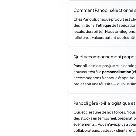
Comment Panopli sélectionne s
Chez Panopli, chaque produit est choi
des finitions, l'
éthique
de fabrication 
locale, durabilité). Nous privilégi
reflète vos valeurs autant que les nôt
Quel accompagnement propose 
Panopli, ce n'est pas juste un catalog
nouveautés) à la
personnalisation
(c
accompagnons à chaque étape. Vous a
projet soit une réussite — du plus si
Panopli gère-t-il la logistique et l
Oui, et c'est une de nos forces. Nous
des stocks en temps réel, préparatio
événements… Vous n'avez plus à vous
collaborateurs, cadeaux clients, etc.