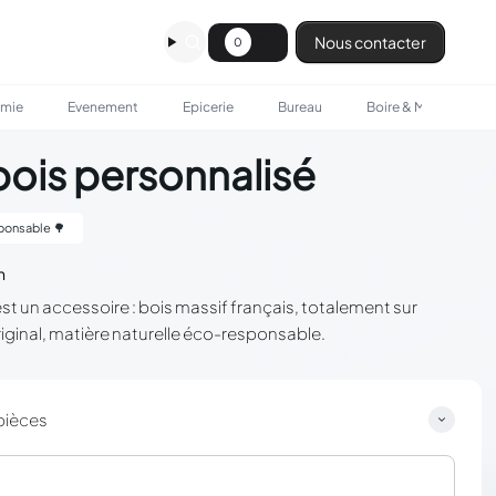
Nous contacter
0
omie
Evenement
Epicerie
Bureau
Boire & Manger
bois personnalisé
ponsable 🌳
n
st un accessoire : bois massif français, totalement sur
inal, matière naturelle éco-responsable.
pièces