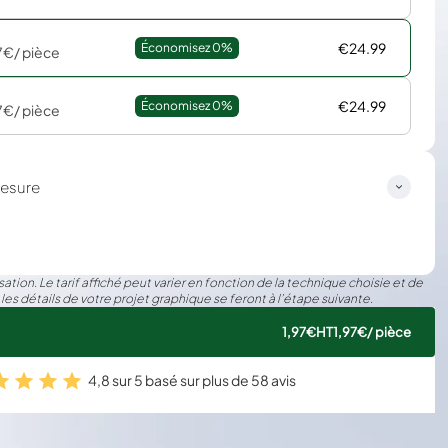
€24.99
Économisez 
0%
7€
/ pièce
€24.99
Économisez 
0%
7€
/ pièce
esure
ation. Le tarif affiché peut varier en fonction de la technique choisie et de
 les détails de votre projet graphique se feront à l’étape suivante.
1,97€
HT
1,97€
/ pièce
4,8 sur 5 basé sur plus de 58 avis