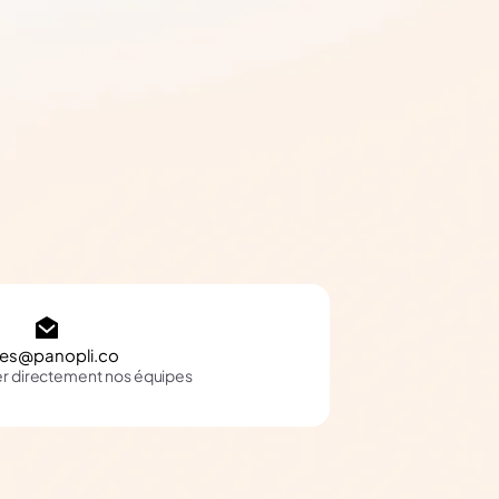
les@panopli.co
er directement nos équipes