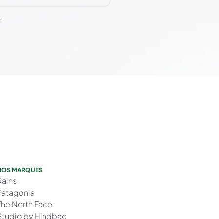
e
NOS MARQUES
Rains
Patagonia
The North Face
Studio by Hindbag