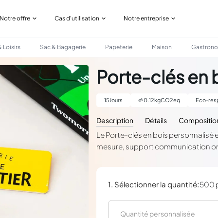
Notre offre
Cas d'utilisation
Notre entreprise
 Loisirs
Sac & Bagagerie
Papeterie
Maison
Gastron
Porte-clés en 
15
Jours
🌱
0.12
kgCO2eq
Eco-res
Description
Détails
Compositio
Le Porte-clés en bois personnalisé e
mesure, support communication orig
:
1. Sélectionner la quantité
500 