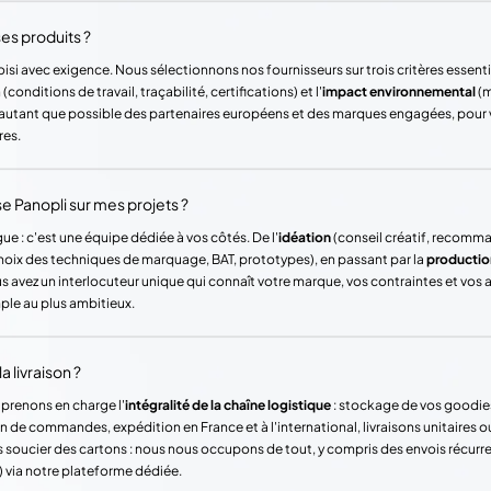
es produits ?
si avec exigence. Nous sélectionnons nos fournisseurs sur trois critères essentie
(conditions de travail, traçabilité, certifications) et l'
impact environnemental
(m
ons autant que possible des partenaires européens et des marques engagées, pour
res.
Panopli sur mes projets ?
ue : c'est une équipe dédiée à vos côtés. De l'
idéation
(conseil créatif, recomm
hoix des techniques de marquage, BAT, prototypes), en passant par la
productio
vez un interlocuteur unique qui connaît votre marque, vos contraintes et vos
mple au plus ambitieux.
a livraison ?
 prenons en charge l'
intégralité de la chaîne logistique
: stockage de vos goodie
n de commandes, expédition en France et à l'international, livraisons unitaires o
 soucier des cartons : nous nous occupons de tout, y compris des envois récur
) via notre plateforme dédiée.