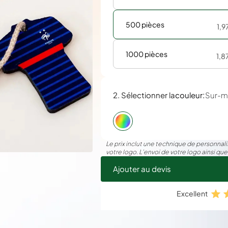
500 pièces
1,9
1000 pièces
1,8
:
2. Sélectionner la
couleur
Sur-m
Le prix inclut une technique de personnalis
votre logo. L’envoi de votre logo ainsi que
Ajouter au devis
Excellent