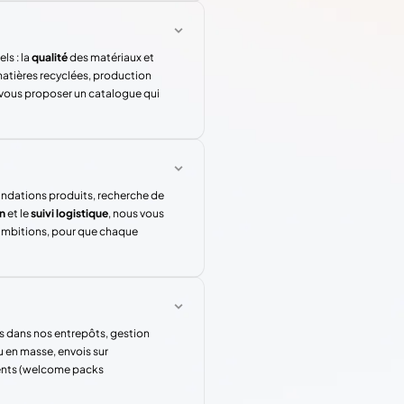
ls : la
qualité
des matériaux et
atières recyclées, production
 vous proposer un catalogue qui
andations produits, recherche de
n
et le
suivi logistique
, nous vous
 ambitions, pour que chaque
s dans nos entrepôts, gestion
u en masse, envois sur
rents (welcome packs