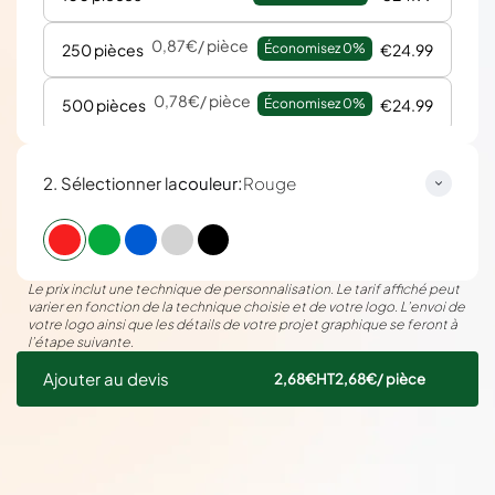
0,87€
/ pièce
250 pièces
Économisez 
0%
€24.99
0,78€
/ pièce
500 pièces
Économisez 
0%
€24.99
:
2. Sélectionner la
couleur
Rouge
Le prix inclut une technique de personnalisation. Le tarif affiché peut
varier en fonction de la technique choisie et de votre logo. L’envoi de
votre logo ainsi que les détails de votre projet graphique se feront à
l’étape suivante.
Ajouter au devis
2,68€
HT
2,68€
/ pièce