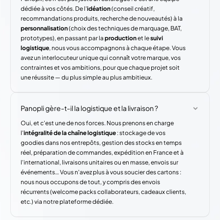
dédiée à vos côtés. De l'
idéation
(conseil créatif,
recommandations produits, recherche de nouveautés) à la
personnalisation
(choix des techniques de marquage, BAT,
prototypes), en passant par la
production
et le
suivi
logistique
, nous vous accompagnons à chaque étape. Vous
avez un interlocuteur unique qui connaît votre marque, vos
contraintes et vos ambitions, pour que chaque projet soit
une réussite — du plus simple au plus ambitieux.
Panopli gère-t-il la logistique et la livraison ?
Oui, et c'est une de nos forces. Nous prenons en charge
l'
intégralité de la chaîne logistique
: stockage de vos
goodies dans nos entrepôts, gestion des stocks en temps
réel, préparation de commandes, expédition en France et à
l'international, livraisons unitaires ou en masse, envois sur
événements… Vous n'avez plus à vous soucier des cartons :
nous nous occupons de tout, y compris des envois
récurrents (welcome packs collaborateurs, cadeaux clients,
etc.) via notre plateforme dédiée.