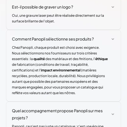
Est-il possible de graver un logo ?
Oui, une gravure laser peut être réalisée directement sur la
surface brillante de l'objet.
Comment Panopli sélectionne ses produits ?
Chez Panopli, chaque produit est choisi avec exigence.
Nous sélectionnons nos fournisseurs sur trois critères
essentiels : la
qualité
des matériaux et des finitions, l'
éthique
de fabrication (conditions de travail, traçabilité,
certifications) et l'
impact environnemental
(matières
recyclées, production locale, durabilité). Nous privilégions
autant que possible des partenaires européens et des
marques engagées, pour vous proposer un catalogue qui
reflète vos valeurs autant que les nôtres.
Quel accompagnement propose Panopli sur mes
projets ?
Panopli, ce n'est pas juste un catalogue : c'est une équipe