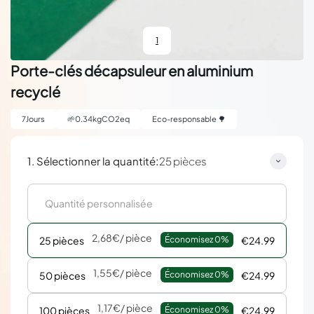
1
Porte-clés décapsuleur en aluminium
recyclé
7
Jours
🌱
0.34
kgCO2eq
Eco-responsable 🌳
:
1. Sélectionner la quantité
25 pièces
2,68€
/ pièce
25 pièces
Économisez 
0%
€24.99
1,55€
/ pièce
50 pièces
Économisez 
0%
€24.99
1,17€
/ pièce
100 pièces
Économisez 
0%
€24.99