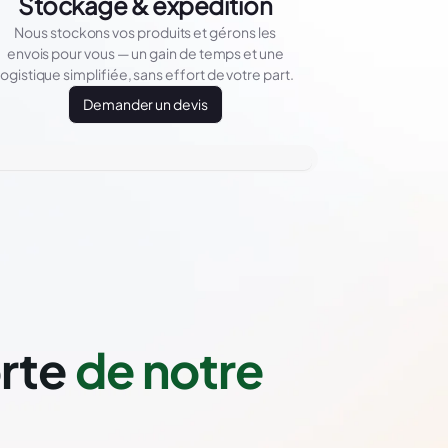
Stockage & expédition
Nous stockons vos produits et gérons les
envois pour vous — un gain de temps et une
logistique simplifiée, sans effort de votre part.
Demander un devis
orte
de notre