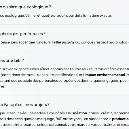
re ou plastique écologique ?
co écologique. Vérifier étiquette produit pour détails matière exacte.
rphologies généreuses ?
atteuse sans accentuer rondeurs. Tailles jusqu'à XXL conçues respect morphologie
es produits ?
si avec exigence. Nous sélectionnons nos fournisseurs sur trois critères essentie
(conditions de travail, traçabilité, certifications) et l'
impact environnemental
(m
ons autant que possible des partenaires européens et des marques engagées, pour
res.
Panopli sur mes projets ?
ue : c'est une équipe dédiée à vos côtés. De l'
idéation
(conseil créatif, recomm
hoix des techniques de marquage, BAT, prototypes), en passant par la
productio
vez un interlocuteur unique qui connaît votre marque, vos contraintes et vos