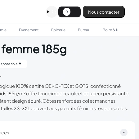
Nous contacter
0
omie
Evenement
Epicerie
Bureau
Boire & Manger
S femme 185g
sponsable 🌳
n
logique 100% certifié OEKO-TEX et GOTS, confectionné
ids 185g/m² offre tenue impeccable et douceur persistante,
ètent design épuré. Côtes renforcées col et manches
tailles XS-XXL couvre tous gabarits féminins responsables.
èces