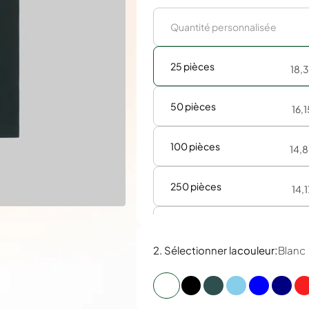
25 pièces
18,
50 pièces
16,
100 pièces
14,
250 pièces
14,
500 pièces
13,
:
2. Sélectionner la
couleur
Blanc
1000 pièces
13,
2000 pièces
13,