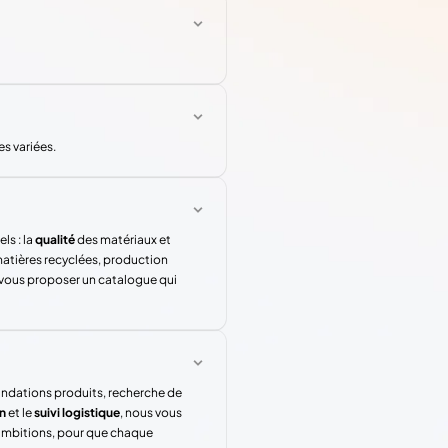
s variées.
ls : la
qualité
des matériaux et
atières recyclées, production
 vous proposer un catalogue qui
andations produits, recherche de
n
et le
suivi logistique
, nous vous
 ambitions, pour que chaque