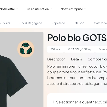
Notre offre
Cas d'utilisation
Notre entreprise
 Loisirs
Sac & Bagagerie
Papeterie
Maison
Gastron
Polo bio GOT
15
Jours
🌱
03.06
kgCO2eq
Eco-re
Description
Détails
Compositio
Polo féminin premium en coton bio
coupe droite épousée flatteuse. Po
boutons ton-sur-ton subtils compl
assurent structure durable, gamme 
:
1. Sélectionner la quantité
25 pi