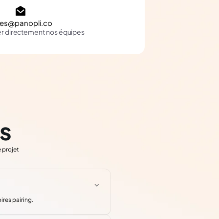
les@panopli.co
er directement nos équipes
s
 projet
ires pairing.