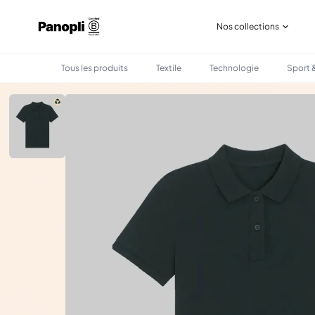
Nos collections
Tous les produits
Textile
Technologie
Sport &
•
•
TOUS LES PRODUITS
TEXTILE
POLO BIO GOTS FEMME 185G