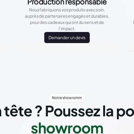
Production responsable
Nous fabriquons vos produits avec soin,
auprès de partenaires engagés et durables,
pour des cadeaux qui ont du sens et de
l’impact.
Demander un devis
Notre showromm
 tête ? Poussez la p
showroom