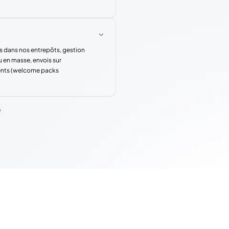
s dans nos entrepôts, gestion
u en masse, envois sur
rents (welcome packs
e