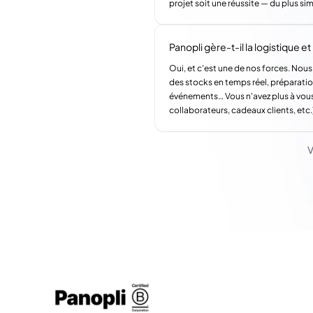
projet soit une réussite — du plus si
Panopli gère-t-il la logistique et l
Oui, et c'est une de nos forces. Nous
des stocks en temps réel, préparatio
événements… Vous n'avez plus à vous
collaborateurs, cadeaux clients, etc.
V