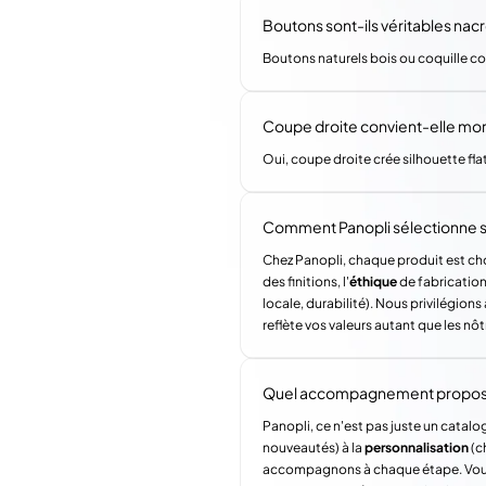
Boutons sont-ils véritables nac
Boutons naturels bois ou coquille co
Coupe droite convient-elle mo
Oui, coupe droite crée silhouette fl
Comment Panopli sélectionne s
Chez Panopli, chaque produit est choi
des finitions, l'
éthique
de fabrication 
locale, durabilité). Nous privilégi
reflète vos valeurs autant que les nôt
Quel accompagnement propose 
Panopli, ce n'est pas juste un catalog
nouveautés) à la
personnalisation
(c
accompagnons à chaque étape. Vous a