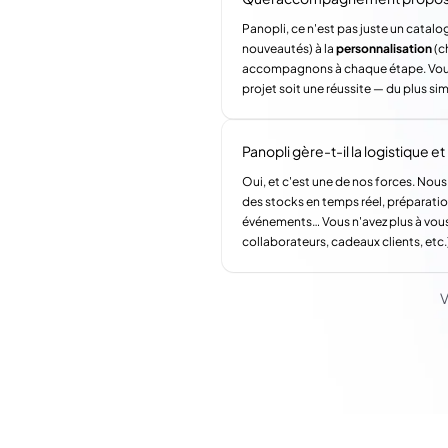
Panopli, ce n'est pas juste un catalog
nouveautés) à la
personnalisation
(c
accompagnons à chaque étape. Vous a
projet soit une réussite — du plus si
Panopli gère-t-il la logistique et l
Oui, et c'est une de nos forces. Nous
des stocks en temps réel, préparatio
événements… Vous n'avez plus à vous
collaborateurs, cadeaux clients, etc.
V