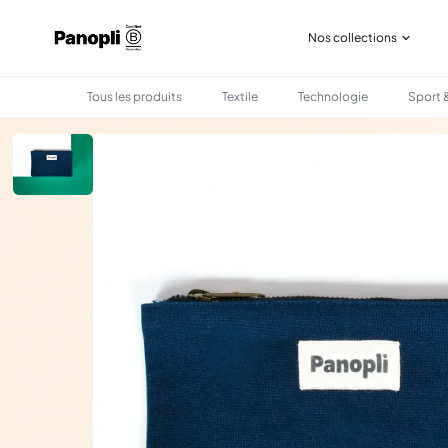
Nos collections
Tous les produits
Textile
Technologie
Sport &
•
•
TOUS LES PRODUITS
SAC & BAGAGERIE
POCHETTE PERSONNALISÉE COLETTE 