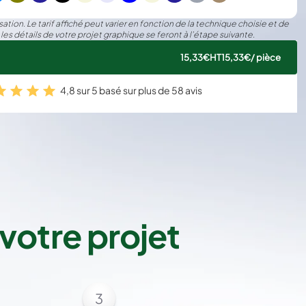
€24.99
Économisez 
0%
3€
/ pièce
ation. Le tarif affiché peut varier en fonction de la technique choisie et de
 les détails de votre projet graphique se feront à l’étape suivante.
15,33€
HT
15,33€
/ pièce
4,8 sur 5 basé sur plus de 58 avis
votre projet
3