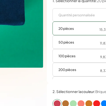
:
1. Sélectionner la quantité
20 p
20 pièces
15,
50 pièces
11,
100 pièces
9,8
200 pièces
8,3
300 pièces
7,3
:
2. Sélectionner la
couleur
Briqu
400 pièces
7