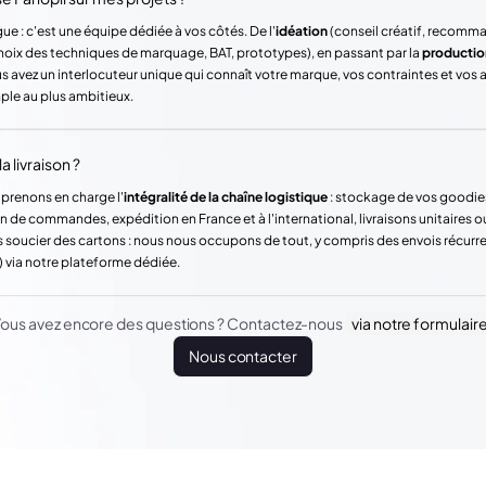
ue : c'est une équipe dédiée à vos côtés. De l'
idéation
(conseil créatif, recomm
hoix des techniques de marquage, BAT, prototypes), en passant par la
productio
vez un interlocuteur unique qui connaît votre marque, vos contraintes et vos
mple au plus ambitieux.
a livraison ?
 prenons en charge l'
intégralité de la chaîne logistique
: stockage de vos goodie
n de commandes, expédition en France et à l'international, livraisons unitaires o
 soucier des cartons : nous nous occupons de tout, y compris des envois récur
) via notre plateforme dédiée.
ous avez encore des questions ? Contactez-nous
via notre formulair
Nous contacter