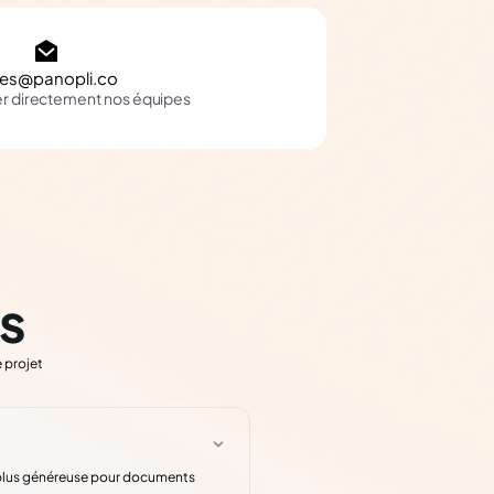
les@panopli.co
er directement nos équipes
s
 projet
te plus généreuse pour documents