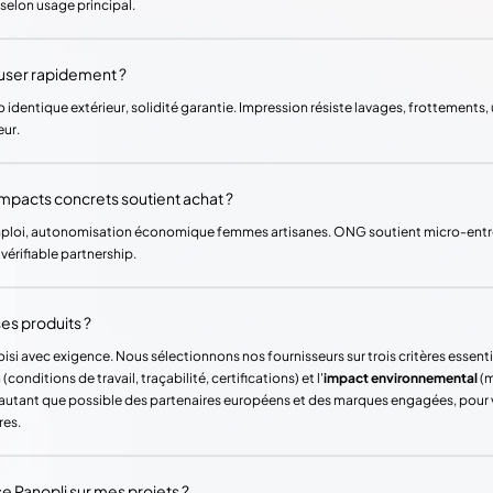
selon usage principal.
user rapidement ?
identique extérieur, solidité garantie. Impression résiste lavages, frottements, 
eur.
mpacts concrets soutient achat ?
ploi, autonomisation économique femmes artisanes. ONG soutient micro-entrep
érifiable partnership.
es produits ?
si avec exigence. Nous sélectionnons nos fournisseurs sur trois critères essentie
(conditions de travail, traçabilité, certifications) et l'
impact environnemental
(m
ons autant que possible des partenaires européens et des marques engagées, pour
res.
Panopli sur mes projets ?