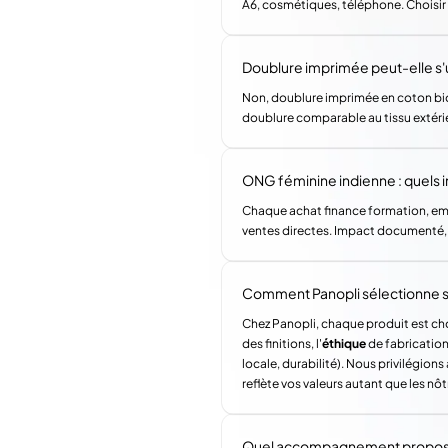
A6, cosmétiques, téléphone. Choisir 
Doublure imprimée peut-elle s'
Non, doublure imprimée en coton bio 
doublure comparable au tissu extéri
ONG féminine indienne : quels i
Chaque achat finance formation, em
ventes directes. Impact documenté, v
Comment Panopli sélectionne s
Chez Panopli, chaque produit est choi
des finitions, l'
éthique
de fabrication 
locale, durabilité). Nous privilégi
reflète vos valeurs autant que les nôt
Quel accompagnement propose 