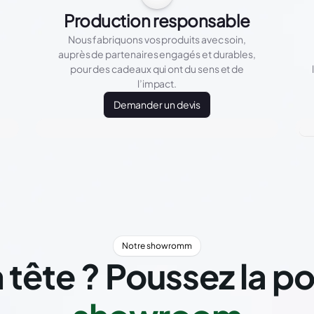
Production responsable
Nous fabriquons vos produits avec soin,
auprès de partenaires engagés et durables,
pour des cadeaux qui ont du sens et de
l’impact.
Demander un devis
Notre showromm
 tête ? Poussez la p