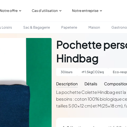
Notre offre
Cas d'utilisation
Notre entreprise
 Loisirs
Sac & Bagagerie
Papeterie
Maison
Gastron
- HINDBAG
Pochette perso
Hindbag
30
Jours
🌱
1.5
kgCO2eq
Eco-resp
Description
Détails
Compositio
La pochette Colette Hindbag est la 
besoins : coton 100% biologique cer
tailles S (10x12 cm) et M (25x18 cm)