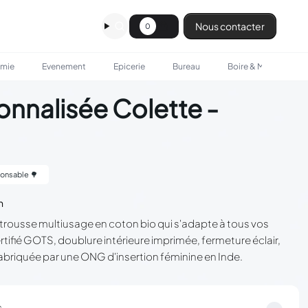
Nous contacter
0
omie
Evenement
Epicerie
Bureau
Boire & Manger
nnalisée Colette -
onsable 🌳
n
trousse multiusage en coton bio qui s'adapte à tous vos
tifié GOTS, doublure intérieure imprimée, fermeture éclair,
, fabriquée par une ONG d'insertion féminine en Inde.