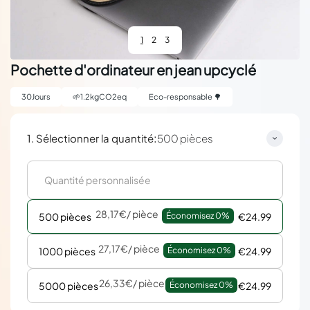
1
2
3
Pochette d'ordinateur en jean upcyclé
30
Jours
🌱
1.2
kgCO2eq
Eco-responsable 🌳
:
1. Sélectionner la quantité
500 pièces
28,17€
/ pièce
500 pièces
Économisez 
0%
€24.99
27,17€
/ pièce
1000 pièces
Économisez 
0%
€24.99
26,33€
/ pièce
5000 pièces
Économisez 
0%
€24.99