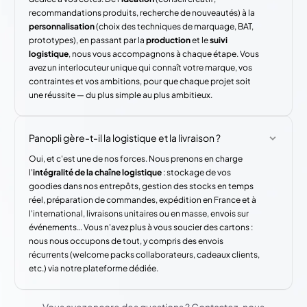
recommandations produits, recherche de nouveautés) à la
personnalisation
(choix des techniques de marquage, BAT,
prototypes), en passant par la
production
et le
suivi
logistique
, nous vous accompagnons à chaque étape. Vous
avez un interlocuteur unique qui connaît votre marque, vos
contraintes et vos ambitions, pour que chaque projet soit
une réussite — du plus simple au plus ambitieux.
Panopli gère-t-il la logistique et la livraison ?
Oui, et c'est une de nos forces. Nous prenons en charge
l'
intégralité de la chaîne logistique
: stockage de vos
goodies dans nos entrepôts, gestion des stocks en temps
réel, préparation de commandes, expédition en France et à
l'international, livraisons unitaires ou en masse, envois sur
événements… Vous n'avez plus à vous soucier des cartons :
nous nous occupons de tout, y compris des envois
récurrents (welcome packs collaborateurs, cadeaux clients,
etc.) via notre plateforme dédiée.