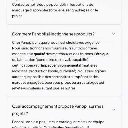
Contactez notre équipe pour définir les options de
marquage disponibles (broderie, sérigraphie) selon le
projet.
Comment Panopli sélectionne ses produits ?
Chez Panopli, chaque produit est choisi avec exigence.
Nous sélectionnons nos fournisseurs sur trois critères
essentiels : la
qualité
des matériaux et des finitions, l'
éthique
de fabrication (conditions de travail, traçabilité,
certifications) et l'
impact environnemental
(matières
recyclées, production locale, durabilité). Nous privilégions
autant que possible des partenaires européens et des
marques engagées, pour vous proposer un catalogue qui
reflète vos valeurs autant que les nôtres.
Quel accompagnement propose Panopli sur mes
projets ?
Panopli, ce n'est pas juste un catalogue : c'est une équipe
dédiée à vos côtés. De l'
idéation
(conseil créatif,