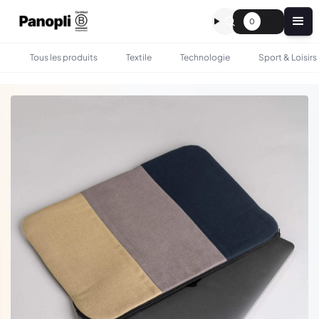
0
Tous les produits
Textile
Technologie
Sport & Loisirs
•
•
TOUS LES PRODUITS
SAC & BAGAGERIE
POCHETTE D'ORDINATEUR EN JEAN UPCYCLÉ