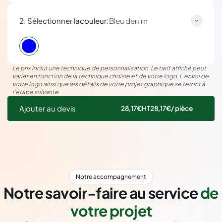
:
2. Sélectionner la
couleur
Bleu denim
Le prix inclut une technique de personnalisation. Le tarif affiché peut
varier en fonction de la technique choisie et de votre logo. L’envoi de
votre logo ainsi que les détails de votre projet graphique se feront à
l’étape suivante.
Ajouter au devis
28,17€
HT
28,17€
/ pièce
Notre accompagnement
Notre savoir-faire au service
de
votre projet