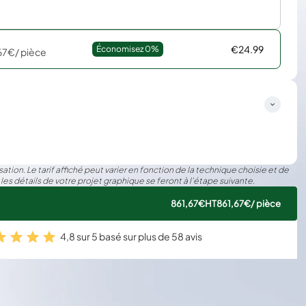
€24.99
Économisez 
0%
67€
/ pièce
ation. Le tarif affiché peut varier en fonction de la technique choisie et de
 les détails de votre projet graphique se feront à l’étape suivante.
861,67€
HT
861,67€
/ pièce
4,8 sur 5 basé sur plus de 58 avis