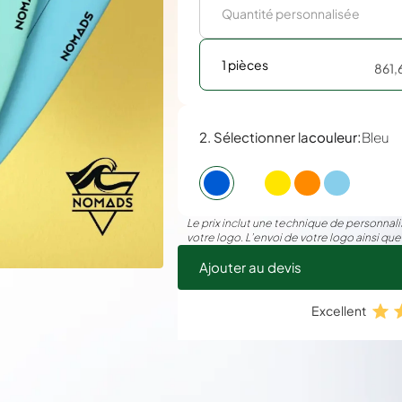
1 pièces
861,
:
2. Sélectionner la
couleur
Bleu
Le prix inclut une technique de personnalis
votre logo. L’envoi de votre logo ainsi que
Ajouter au devis
Excellent