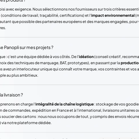
si avec exigence. Nous sélectionnons nos fournisseurs sur trois critères essentie
(conditions de travail, traçabilité, certifications) et l'
impact environnemental
(m
ons autant que possible des partenaires européens et des marques engagées, pour
res.
Panopli sur mes projets ?
ue : c'est une équipe dédiée à vos côtés. De l'
idéation
(conseil créatif, recomm
hoix des techniques de marquage, BAT, prototypes), en passant par la
productio
vez un interlocuteur unique qui connaît votre marque, vos contraintes et vos
mple au plus ambitieux.
a livraison ?
 prenons en charge l'
intégralité de la chaîne logistique
: stockage de vos goodie
n de commandes, expédition en France et à l'international, livraisons unitaires o
 soucier des cartons : nous nous occupons de tout, y compris des envois récur
) via notre plateforme dédiée.