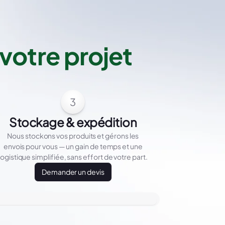
votre projet
3
Stockage & expédition
Nous stockons vos produits et gérons les
envois pour vous — un gain de temps et une
logistique simplifiée, sans effort de votre part.
Demander un devis