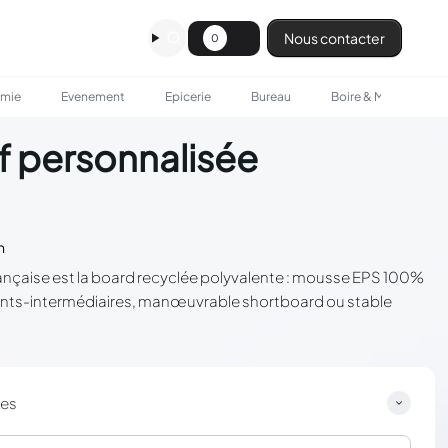
Nous contacter
0
omie
Evenement
Epicerie
Bureau
Boire & Manger
f personnalisée
n
rançaise est la board recyclée polyvalente : mousse EPS 100%
ants-intermédiaires, manœuvrable shortboard ou stable
ces