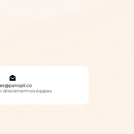
les@panopli.co
er directement nos équipes