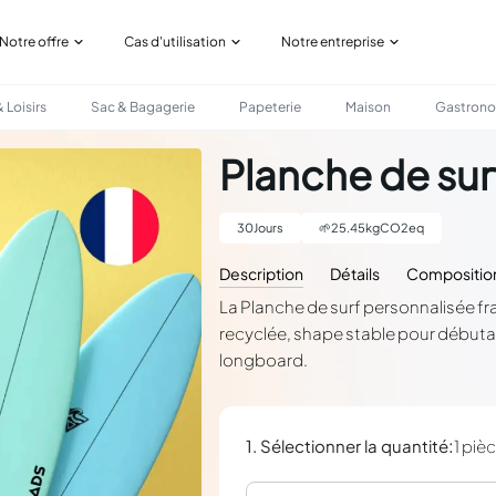
Notre offre
Cas d'utilisation
Notre entreprise
 Loisirs
Sac & Bagagerie
Papeterie
Maison
Gastron
Planche de sur
30
Jours
🌱
25.45
kgCO2eq
Description
Détails
Compositio
La Planche de surf personnalisée f
recyclée, shape stable pour début
longboard.
:
1. Sélectionner la quantité
1 piè