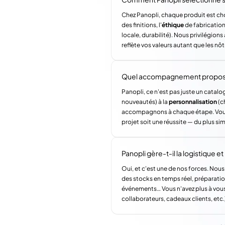
Chez Panopli, chaque produit est choi
des finitions, l'
éthique
de fabrication 
locale, durabilité). Nous privilégi
reflète vos valeurs autant que les nôt
Quel accompagnement propose 
Panopli, ce n'est pas juste un catalog
nouveautés) à la
personnalisation
(c
accompagnons à chaque étape. Vous a
projet soit une réussite — du plus si
Panopli gère-t-il la logistique et l
Oui, et c'est une de nos forces. Nous
des stocks en temps réel, préparatio
événements… Vous n'avez plus à vous
collaborateurs, cadeaux clients, etc.