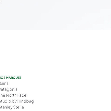
e
NOS MARQUES
Rains
Patagonia
The North Face
Studio by Hindbag
Stanley Stella