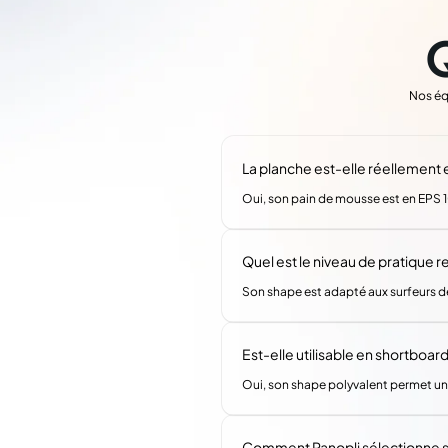
Nos éq
La planche est-elle réellement
Oui, son pain de mousse est en EPS 1
Quel est le niveau de pratique
Son shape est adapté aux surfeurs d
Est-elle utilisable en shortboar
Oui, son shape polyvalent permet un
Comment Panopli sélectionne s