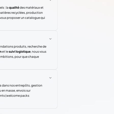
ls : la
qualité
des matériaux et
atières recyclées, production
 vous proposer un catalogue qui
andations produits, recherche de
n
et le
suivi logistique
, nous vous
 ambitions, pour que chaque
s dans nos entrepôts, gestion
u en masse, envois sur
rents (welcome packs