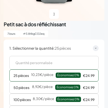
1
Petit sac à dos réfléchissant
7
Jours
🌱
3.84
kgCO2eq
:
1. Sélectionner la quantité
25 pièces
10,23€
/ pièce
25 pièces
Économisez 
0%
€24.99
8,92€
/ pièce
50 pièces
Économisez 
0%
€24.99
8,30€
/ pièce
100 pièces
Économisez 
0%
€24.99