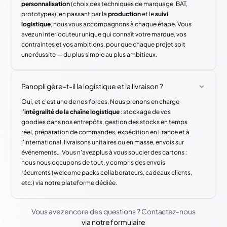
personnalisation
(choix des techniques de marquage, BAT,
prototypes), en passant par la
production
et le
suivi
logistique
, nous vous accompagnons à chaque étape. Vous
avez un interlocuteur unique qui connaît votre marque, vos
contraintes et vos ambitions, pour que chaque projet soit
une réussite — du plus simple au plus ambitieux.
Panopli gère-t-il la logistique et la livraison ?
Oui, et c'est une de nos forces. Nous prenons en charge
l'
intégralité de la chaîne logistique
: stockage de vos
goodies dans nos entrepôts, gestion des stocks en temps
réel, préparation de commandes, expédition en France et à
l'international, livraisons unitaires ou en masse, envois sur
événements… Vous n'avez plus à vous soucier des cartons :
nous nous occupons de tout, y compris des envois
récurrents (welcome packs collaborateurs, cadeaux clients,
etc.) via notre plateforme dédiée.
Vous avez encore des questions ? Contactez-nous
via notre formulaire