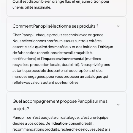
Oui, il est disponible en orange fluo et en jaune citron pour
une visibilité maximale.
Comment Panopli sélectionne ses produits ?
Chez Panopli, chaque produit est choisi avec exigence.
Nous sélectionnons nos fournisseurs sur trois critères
essentiels : la
qualité
des matériaux et des finitions, l'
éthique
de fabrication (conditions de travail, traçabilité,
certifications) et l'
impact environnemental
(matières
recyclées, production locale, durabilité). Nous privilégions
autant que possible des partenaires européens et des
marques engagées, pour vous proposer un catalogue qui
reflète vos valeurs autant que les nôtres.
Quel accompagnement propose Panopli sur mes
projets ?
Panopli, ce n'est pas juste un catalogue : c'est une équipe
dédiée à vos côtés. De l'
idéation
(conseil créatif,
recommandations produits, recherche de nouveautés) à la