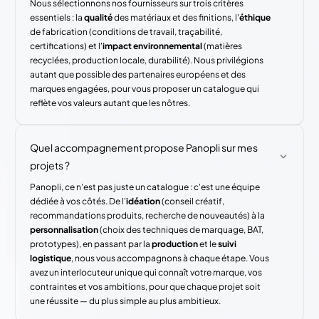
Nous sélectionnons nos fournisseurs sur trois critères
essentiels : la
qualité
des matériaux et des finitions, l'
éthique
de fabrication (conditions de travail, traçabilité,
certifications) et l'
impact environnemental
(matières
recyclées, production locale, durabilité). Nous privilégions
autant que possible des partenaires européens et des
marques engagées, pour vous proposer un catalogue qui
reflète vos valeurs autant que les nôtres.
Quel accompagnement propose Panopli sur mes
projets ?
Panopli, ce n'est pas juste un catalogue : c'est une équipe
dédiée à vos côtés. De l'
idéation
(conseil créatif,
recommandations produits, recherche de nouveautés) à la
personnalisation
(choix des techniques de marquage, BAT,
prototypes), en passant par la
production
et le
suivi
logistique
, nous vous accompagnons à chaque étape. Vous
avez un interlocuteur unique qui connaît votre marque, vos
contraintes et vos ambitions, pour que chaque projet soit
une réussite — du plus simple au plus ambitieux.