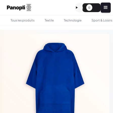
0
Tous les produits
Textile
Technologie
Sport & Loisirs
•
•
TOUS LES PRODUITS
MAISON
PEIGNOIR PONCHO EN COTON PERSONNALISÉ