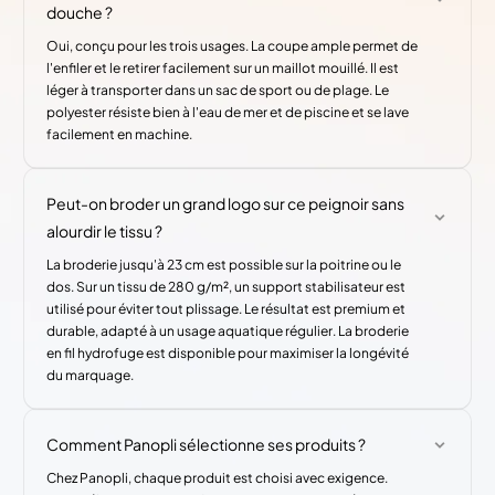
douche ?
Oui, conçu pour les trois usages. La coupe ample permet de
l'enfiler et le retirer facilement sur un maillot mouillé. Il est
léger à transporter dans un sac de sport ou de plage. Le
polyester résiste bien à l'eau de mer et de piscine et se lave
facilement en machine.
Peut-on broder un grand logo sur ce peignoir sans
alourdir le tissu ?
La broderie jusqu'à 23 cm est possible sur la poitrine ou le
dos. Sur un tissu de 280 g/m², un support stabilisateur est
utilisé pour éviter tout plissage. Le résultat est premium et
durable, adapté à un usage aquatique régulier. La broderie
en fil hydrofuge est disponible pour maximiser la longévité
du marquage.
Comment Panopli sélectionne ses produits ?
Chez Panopli, chaque produit est choisi avec exigence.