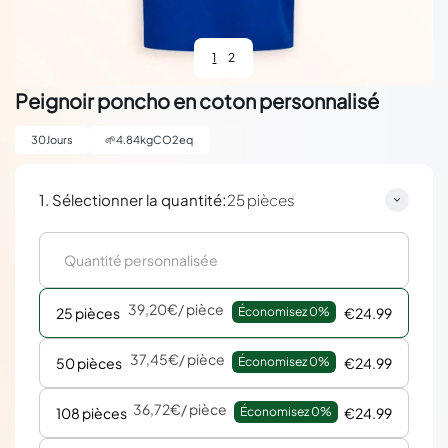
1
2
Peignoir poncho en coton personnalisé
30
Jours
🌱
4.84
kgCO2eq
:
1. Sélectionner la quantité
25 pièces
39,20€
/ pièce
25 pièces
Économisez 
0%
€24.99
37,45€
/ pièce
50 pièces
Économisez 
0%
€24.99
36,72€
/ pièce
108 pièces
Économisez 
0%
€24.99