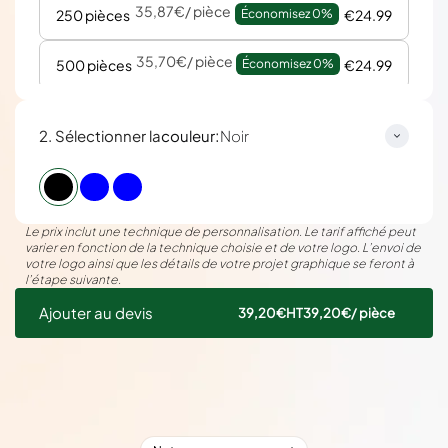
35,87€
/ pièce
250 pièces
Économisez 
0%
€24.99
35,70€
/ pièce
500 pièces
Économisez 
0%
€24.99
:
2. Sélectionner la
couleur
Noir
Le prix inclut une technique de personnalisation. Le tarif affiché peut
varier en fonction de la technique choisie et de votre logo. L’envoi de
votre logo ainsi que les détails de votre projet graphique se feront à
l’étape suivante.
Ajouter au devis
39,20€
HT
39,20€
/ pièce