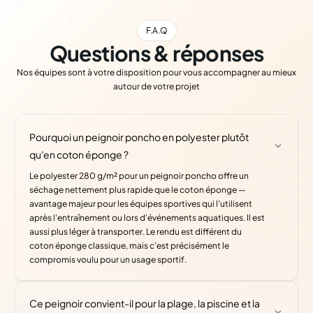
F.A.Q
Questions & réponses
Nos équipes sont à votre disposition pour vous accompagner au mieux
autour de votre projet
Pourquoi un peignoir poncho en polyester plutôt
qu'en coton éponge ?
Le polyester 280 g/m² pour un peignoir poncho offre un
séchage nettement plus rapide que le coton éponge —
avantage majeur pour les équipes sportives qui l'utilisent
après l'entraînement ou lors d'événements aquatiques. Il est
aussi plus léger à transporter. Le rendu est différent du
coton éponge classique, mais c'est précisément le
compromis voulu pour un usage sportif.
Ce peignoir convient-il pour la plage, la piscine et la