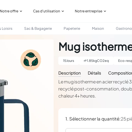
Notre offre
Cas d'utilisation
Notre entreprise
 Loisirs
Sac & Bagagerie
Papeterie
Maison
Gastron
00 ML
Mug isotherme 
15
Jours
🌱
1.85
kgCO2eq
Eco-resp
Description
Détails
Compositio
Le mug isotherme en acier recyclé 
recyclé post-consommation, double 
chaleur 4+ heures.
:
1. Sélectionner la quantité
25 pi