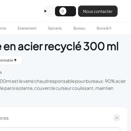
Nous contacter
0
omie
Evenement
Epicerie
Bureau
Boire & Manger
en acier recyclé 300 ml
onsable 🌳
n
300ml est le verre chaud responsable pour bureaux : 90% acier
paroi isolante, couvercle curseur coulissant, maintien
èces