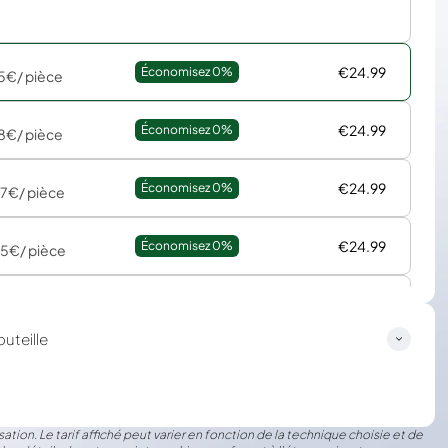
€24.99
Économisez 
0%
15€
/ pièce
€24.99
Économisez 
0%
38€
/ pièce
€24.99
Économisez 
0%
77€
/ pièce
€24.99
Économisez 
0%
35€
/ pièce
€24.99
Économisez 
0%
30€
/ pièce
outeille
ation. Le tarif affiché peut varier en fonction de la technique choisie et de