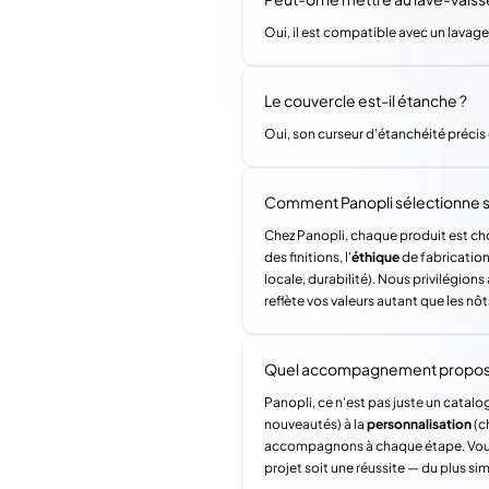
Oui, il est compatible avec un lavage
Le couvercle est-il étanche ?
Oui, son curseur d'étanchéité préci
Comment Panopli sélectionne s
Chez Panopli, chaque produit est choi
des finitions, l'
éthique
de fabrication 
locale, durabilité). Nous privilégi
reflète vos valeurs autant que les nôt
Quel accompagnement propose 
Panopli, ce n'est pas juste un catalog
nouveautés) à la
personnalisation
(c
accompagnons à chaque étape. Vous a
projet soit une réussite — du plus si