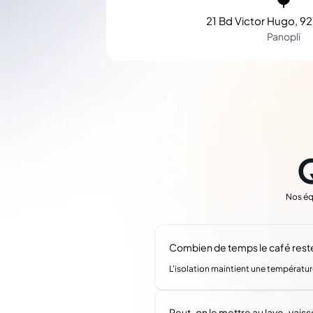
21 Bd Victor Hugo, 92
Panopli
Nos éq
Combien de temps le café reste
L'isolation maintient une températur
Peut-on le mettre au lave-vaisse