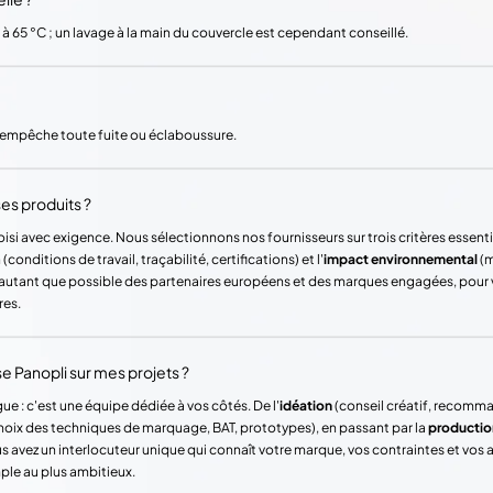
 à 65 °C ; un lavage à la main du couvercle est cependant conseillé.
s empêche toute fuite ou éclaboussure.
es produits ?
si avec exigence. Nous sélectionnons nos fournisseurs sur trois critères essentie
(conditions de travail, traçabilité, certifications) et l'
impact environnemental
(m
ons autant que possible des partenaires européens et des marques engagées, pour
res.
Panopli sur mes projets ?
ue : c'est une équipe dédiée à vos côtés. De l'
idéation
(conseil créatif, recomm
hoix des techniques de marquage, BAT, prototypes), en passant par la
productio
vez un interlocuteur unique qui connaît votre marque, vos contraintes et vos
mple au plus ambitieux.