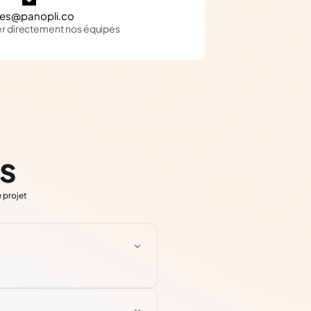
les@panopli.co
er directement nos équipes
s
 projet