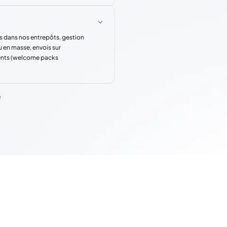
s dans nos entrepôts, gestion
u en masse, envois sur
rents (welcome packs
e