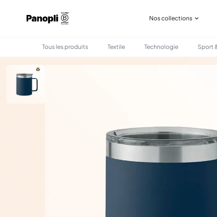
Nos collections
Tous les produits
Textile
Technologie
Sport &
•
•
TOUS LES PRODUITS
BOIRE & MANGER
MUG ISOTHERME EN ACIER RECYCLÉ 3