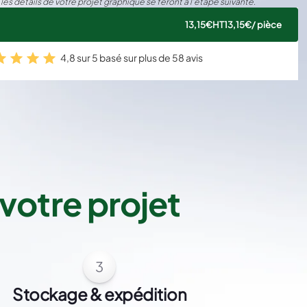
 les détails de votre projet graphique se feront à l’étape suivante.
13,15€
HT
13,15€
/ pièce
4,8 sur 5 basé sur plus de 58 avis
votre projet
3
Stockage & expédition