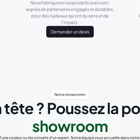
Nous fabriquons vos produits avec soin,
auprès de partenaires engagés et durables,
pour des cadeaux qui ont du sens et de
l’impact.
Demander un devis
Notre showromm
 tête ? Poussez la p
showroom
d'une couleur ou les conseils d'un expert. Notre équipe vous accueille dans not