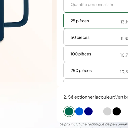
25 pièces
13,
50 pièces
11,
100 pièces
10,
250 pièces
10,
500 pièces
10,
:
2. Sélectionner la
couleur
Vert b
Le prix inclut une technique de personnalis