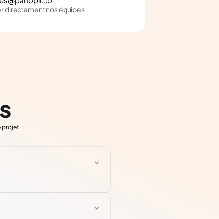
les@panopli.co
er directement nos équipes
s
 projet