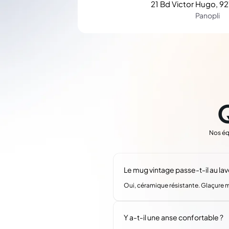
21 Bd Victor Hugo, 92
Panopli
Nos éq
Le mug vintage passe-t-il au lav
Oui, céramique résistante. Glaçure
Y a-t-il une anse confortable ?