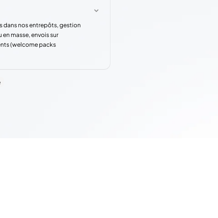
s dans nos entrepôts, gestion
u en masse, envois sur
rents (welcome packs
e