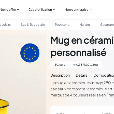
Notre offre
Cas d'utilisation
Notre entreprise
 Loisirs
Sac & Bagagerie
Papeterie
Maison
Gastron
PERSONNALISÉ
Mug en cérami
personnalisé
30
Jours
🌱
0.389
kgCO2eq
Description
Détails
Compositio
Le mug en céramique vintage 280 ml 
cadeaux corporate : céramique arti
marquage 4 couleurs réalisé en Fra