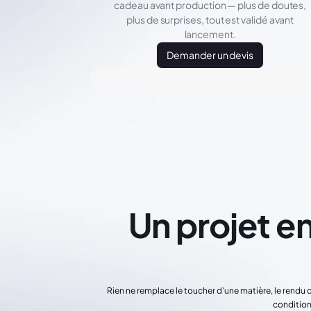
cadeau avant production — plus de doutes,
plus de surprises, tout est validé avant
lancement.
Demander un devis
Un projet en
Rien ne remplace le toucher d'une matière, le rendu 
condition