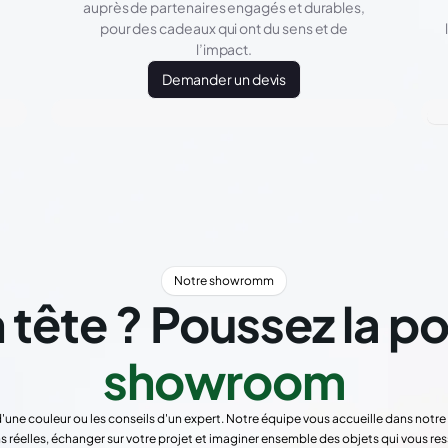
auprès de partenaires engagés et durables,
pour des cadeaux qui ont du sens et de
l’impact.
Demander un devis
Notre showromm
 tête ? Poussez la p
showroom
d'une couleur ou les conseils d'un expert. Notre équipe vous accueille dans not
s réelles, échanger sur votre projet et imaginer ensemble des objets qui vous re