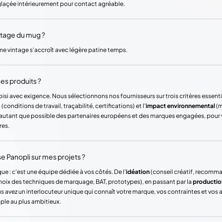
laçée intérieurement pour contact agréable.
ntage du mug ?
e vintage s'accroît avec légère patine temps.
es produits ?
si avec exigence. Nous sélectionnons nos fournisseurs sur trois critères essentie
(conditions de travail, traçabilité, certifications) et l'
impact environnemental
(m
ons autant que possible des partenaires européens et des marques engagées, pour
res.
Panopli sur mes projets ?
ue : c'est une équipe dédiée à vos côtés. De l'
idéation
(conseil créatif, recomm
hoix des techniques de marquage, BAT, prototypes), en passant par la
productio
vez un interlocuteur unique qui connaît votre marque, vos contraintes et vos
mple au plus ambitieux.