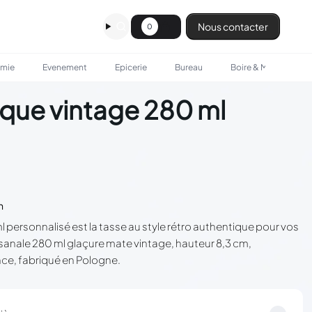
Nous contacter
0
omie
Evenement
Epicerie
Bureau
Boire & Manger
que vintage 280 ml
n
personnalisé est la tasse au style rétro authentique pour vos
sanale 280 ml glaçure mate vintage, hauteur 8,3 cm,
nce, fabriqué en Pologne.