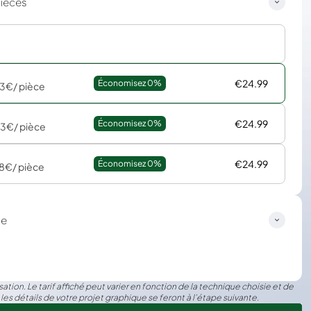
pièces
€24.99
Économisez 
0%
83€
/ pièce
€24.99
Économisez 
0%
83€
/ pièce
€24.99
Économisez 
0%
18€
/ pièce
ge
ation. Le tarif affiché peut varier en fonction de la technique choisie et de
 les détails de votre projet graphique se feront à l’étape suivante.