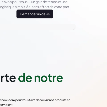
envois pour vous — un gain de temps et une
logistique simplifiée, sans effort de votre part.
Demander un devis
orte
de notre
re showroom pour vous faire découvrir nos produits en
ssemblent.