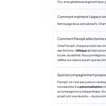
Oui, anse généreuse ergonomique, g
Comment maintenir l'aspect vi
Nettoyage doux sans abrasifs. Charm
Comment Panopli sélectionne s
Chez Panopli, chaque produit est choi
des finitions, l'
éthique
de fabrication 
locale, durabilité). Nous privilégi
reflète vos valeurs autant que les nôt
Quel accompagnement propose 
Panopli, ce n'est pas juste un catalog
nouveautés) à la
personnalisation
(c
accompagnons à chaque étape. Vous a
projet soit une réussite — du plus si