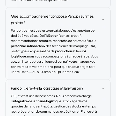
Quel accompagnement propose Panopli sur mes
projets ?
Panopli, ce n'est pas juste un catalogue : c'est une équipe
dédiée à vos côtés. De l'
idéation
(conseil créatif,
recommandations produits, recherche de nouveautés) à la
personnalisation
(choix des techniques de marquage, BAT,
prototypes), en passant par la
production
et le
suivi
logistique
, nous vous accompagnons à chaque étape. Vous
avez un interlocuteur unique qui connaît votre marque, vos
contraintes et vos ambitions, pour que chaque projet soit
une réussite — du plus simple au plus ambitieux.
Panopli gère-t-il la logistique et la livraison ?
Oui, et c'est une de nos forces. Nous prenons en charge
l'
intégralité de la chaîne logistique
: stockage de vos
goodies dans nos entrepôts, gestion des stocks en temps
réel, préparation de commandes, expédition en France et à