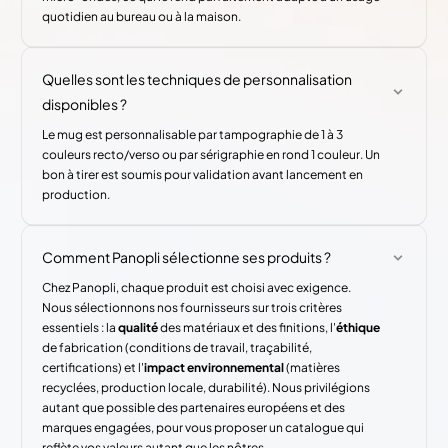
quotidien au bureau ou à la maison.
Quelles sont les techniques de personnalisation
disponibles ?
Le mug est personnalisable par tampographie de 1 à 3
couleurs recto/verso ou par sérigraphie en rond 1 couleur. Un
bon à tirer est soumis pour validation avant lancement en
production.
Comment Panopli sélectionne ses produits ?
Chez Panopli, chaque produit est choisi avec exigence.
Nous sélectionnons nos fournisseurs sur trois critères
essentiels : la
qualité
des matériaux et des finitions, l'
éthique
de fabrication (conditions de travail, traçabilité,
certifications) et l'
impact environnemental
(matières
recyclées, production locale, durabilité). Nous privilégions
autant que possible des partenaires européens et des
marques engagées, pour vous proposer un catalogue qui
reflète vos valeurs autant que les nôtres.