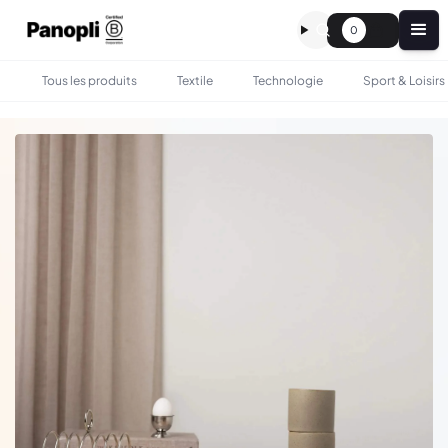
0
Tous les produits
Textile
Technologie
Sport & Loisirs
•
•
TOUS LES PRODUITS
BOIRE & MANGER
MUG EN ARGILE RECYCLÉE - 250ML