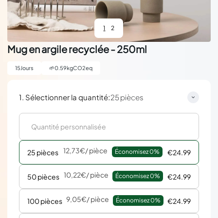
1
2
Mug en argile recyclée - 250ml
15
Jours
🌱
0.59
kgCO2eq
:
1. Sélectionner la quantité
25 pièces
12,73€
/ pièce
25 pièces
Économisez 
0%
€24.99
10,22€
/ pièce
50 pièces
Économisez 
0%
€24.99
9,05€
/ pièce
100 pièces
Économisez 
0%
€24.99