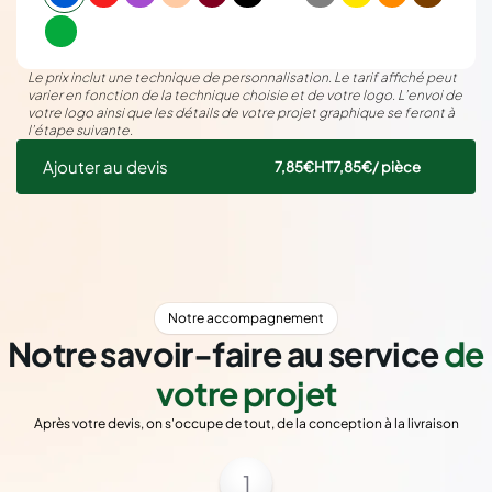
Le prix inclut une technique de personnalisation. Le tarif affiché peut
varier en fonction de la technique choisie et de votre logo. L’envoi de
votre logo ainsi que les détails de votre projet graphique se feront à
l’étape suivante.
Ajouter au devis
7,85€
HT
7,85€
/ pièce
Notre accompagnement
Notre savoir-faire au service
de
votre projet
Après votre devis, on s'occupe de tout, de la conception à la livraison
1