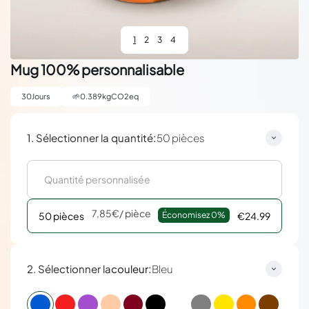
1
2
3
4
Mug 100% personnalisable
30
Jours
🌱
0.389
kgCO2eq
:
1. Sélectionner la quantité
50 pièces
7,85€
/ pièce
50 pièces
Économisez 
0%
€24.99
:
2. Sélectionner la
couleur
Bleu