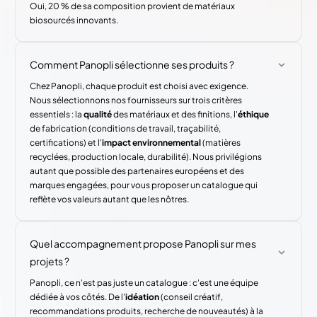
Oui, 20 % de sa composition provient de matériaux
biosourcés innovants.
Comment Panopli sélectionne ses produits ?
Chez Panopli, chaque produit est choisi avec exigence.
Nous sélectionnons nos fournisseurs sur trois critères
essentiels : la
qualité
des matériaux et des finitions, l'
éthique
de fabrication (conditions de travail, traçabilité,
certifications) et l'
impact environnemental
(matières
recyclées, production locale, durabilité). Nous privilégions
autant que possible des partenaires européens et des
marques engagées, pour vous proposer un catalogue qui
reflète vos valeurs autant que les nôtres.
Quel accompagnement propose Panopli sur mes
projets ?
Panopli, ce n'est pas juste un catalogue : c'est une équipe
dédiée à vos côtés. De l'
idéation
(conseil créatif,
recommandations produits, recherche de nouveautés) à la