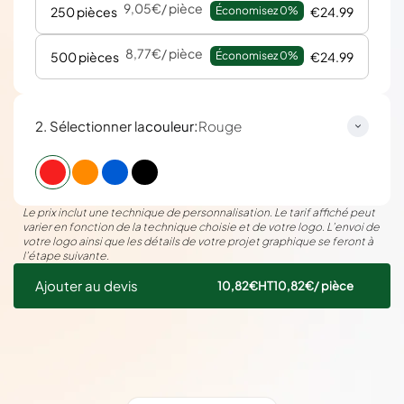
9,05€
/ pièce
250 pièces
Économisez 
0%
€24.99
8,77€
/ pièce
500 pièces
Économisez 
0%
€24.99
:
2. Sélectionner la
couleur
Rouge
Le prix inclut une technique de personnalisation. Le tarif affiché peut
varier en fonction de la technique choisie et de votre logo. L’envoi de
votre logo ainsi que les détails de votre projet graphique se feront à
l’étape suivante.
Ajouter au devis
10,82€
HT
10,82€
/ pièce