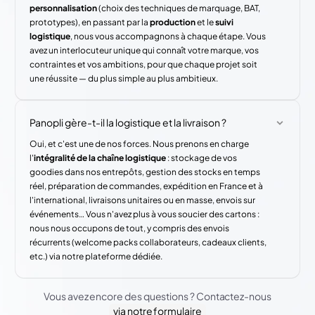
personnalisation
(choix des techniques de marquage, BAT,
prototypes), en passant par la
production
et le
suivi
logistique
, nous vous accompagnons à chaque étape. Vous
avez un interlocuteur unique qui connaît votre marque, vos
contraintes et vos ambitions, pour que chaque projet soit
une réussite — du plus simple au plus ambitieux.
Panopli gère-t-il la logistique et la livraison ?
Oui, et c'est une de nos forces. Nous prenons en charge
l'
intégralité de la chaîne logistique
: stockage de vos
goodies dans nos entrepôts, gestion des stocks en temps
réel, préparation de commandes, expédition en France et à
l'international, livraisons unitaires ou en masse, envois sur
événements… Vous n'avez plus à vous soucier des cartons :
nous nous occupons de tout, y compris des envois
récurrents (welcome packs collaborateurs, cadeaux clients,
etc.) via notre plateforme dédiée.
Vous avez encore des questions ? Contactez-nous
via notre formulaire