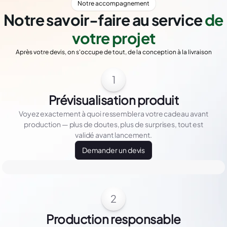
Notre accompagnement
Notre savoir-faire au service
de
votre projet
Après votre devis, on s'occupe de tout, de la conception à la livraison
1
Prévisualisation produit
Voyez exactement à quoi ressemblera votre cadeau avant
production — plus de doutes, plus de surprises, tout est
validé avant lancement.
Demander un devis
2
Production responsable