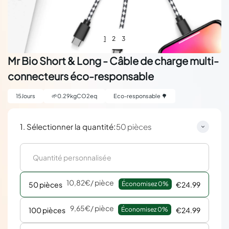
1
2
3
Mr Bio Short & Long - Câble de charge multi-
connecteurs éco-responsable
15
Jours
🌱
0.29
kgCO2eq
Eco-responsable 🌳
:
1. Sélectionner la quantité
50 pièces
10,82€
/ pièce
50 pièces
Économisez 
0%
€24.99
9,65€
/ pièce
100 pièces
Économisez 
0%
€24.99