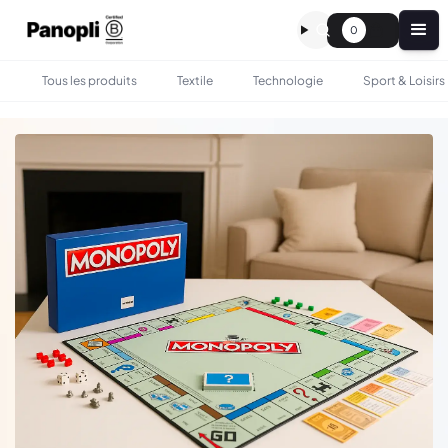
0
Tous les produits
Textile
Technologie
Sport & Loisirs
•
•
TOUS LES PRODUITS
SPORT & LOISIRS
MONOPOLY PERSONNALISÉ