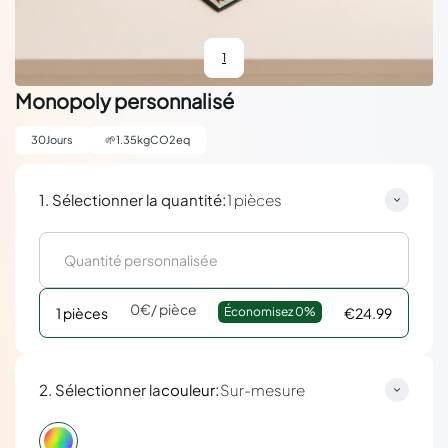
1
Monopoly personnalisé
30
Jours
🌱
1.35
kgCO2eq
:
1. Sélectionner la quantité
1 pièces
0€
/ pièce
1 pièces
Économisez 
0%
€24.99
:
2. Sélectionner la
couleur
Sur-mesure