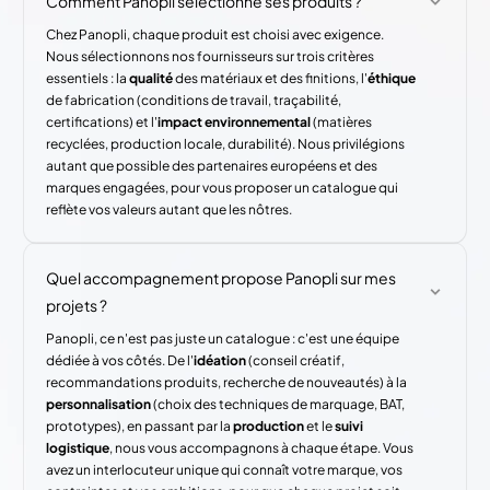
Comment Panopli sélectionne ses produits ?
Chez Panopli, chaque produit est choisi avec exigence.
Nous sélectionnons nos fournisseurs sur trois critères
essentiels : la
qualité
des matériaux et des finitions, l'
éthique
de fabrication (conditions de travail, traçabilité,
certifications) et l'
impact environnemental
(matières
recyclées, production locale, durabilité). Nous privilégions
autant que possible des partenaires européens et des
marques engagées, pour vous proposer un catalogue qui
reflète vos valeurs autant que les nôtres.
Quel accompagnement propose Panopli sur mes
projets ?
Panopli, ce n'est pas juste un catalogue : c'est une équipe
dédiée à vos côtés. De l'
idéation
(conseil créatif,
recommandations produits, recherche de nouveautés) à la
personnalisation
(choix des techniques de marquage, BAT,
prototypes), en passant par la
production
et le
suivi
logistique
, nous vous accompagnons à chaque étape. Vous
avez un interlocuteur unique qui connaît votre marque, vos