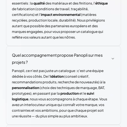
essentiels : la
qualité
des matériaux et des finitions, l'
éthique
de fabrication (conditions de travail, traçabilité,
certifications) et l'
impact environnemental
(matières
recyclées, production locale, durabilité). Nous privilégions
autant que possible des partenaires européens et des
marques engagées, pour vous proposer un catalogue qui
reflète vos valeurs autant que les nôtres.
Quel accompagnement propose Panopli sur mes
projets ?
Panopli, ce n'est pas juste un catalogue : c'est une équipe
dédiée à vos côtés. De l'
idéation
(conseil créatif,
recommandations produits, recherche de nouveautés) à la
personnalisation
(choix des techniques de marquage, BAT,
prototypes), en passant par la
production
et le
suivi
logistique
, nous vous accompagnons à chaque étape. Vous
avez un interlocuteur unique qui connaît votre marque, vos
contraintes et vos ambitions, pour que chaque projet soit
une réussite — du plus simple au plus ambitieux.