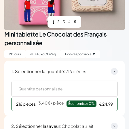
1
2
3
4
5
Mini tablette Le Chocolat des Français
personnalisée
20
Jours
🌱
0.45
kgCO2eq
Eco-responsable 🌳
:
1. Sélectionner la quantité
216 pièces
3,40€
/ pièce
216 pièces
Économisez 
0%
€24.99
:
2. Sélectionner la
saveur
Chocolat au lait