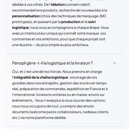
dédiée à vos côtés. De l'
idéation
(conseil créatif,
recommandations produits, recherche de nouveautés) à la
personnalisation
(choix des techniques de marquage, BAT,
prototypes), en passant par la
production
et le
suivi
logistique
, nous vous accompagnons à chaque étape. Vous
avez un interlocuteur unique qui connaît votre marque, vos
contraintes et vos ambitions, pour que chaque projet soit
une réussite — du plus simple au plus ambitieux.
Panopli gère-t-il la logistique et la livraison ?
Oui, et c'est une de nos forces. Nous prenons en charge
l'
intégralité de la chaîne logistique
: stockage de vos
goodies dans nos entrepôts, gestion des stocks en temps
réel, préparation de commandes, expédition en France et à
l'international, livraisons unitaires ou en masse, envois sur
événements… Vous n'avez plus à vous soucier des cartons :
nous nous occupons de tout, y compris des envois
récurrents (welcome packs collaborateurs, cadeaux clients,
etc.) via notre plateforme dédiée.