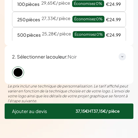
29,65€
/ pièce
100 pièces
Économisez 
0%
€24.99
27,33€
/ pièce
250 pièces
Économisez 
0%
€24.99
25,28€
/ pièce
500 pièces
Économisez 
0%
€24.99
:
2. Sélectionner la
couleur
Noir
Le prix inclut une technique de personnalisation. Le tarif affiché peut
varier en fonction de la technique choisie et de votre logo. L’envoi de
votre logo ainsi que les détails de votre projet graphique se feront à
l’étape suivante.
Ajouter au devis
37,15€
HT
37,15€
/ pièce