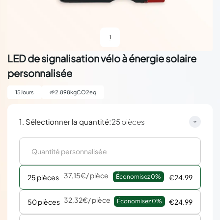
1
LED de signalisation vélo à énergie solaire
personnalisée
15
Jours
🌱
2.898
kgCO2eq
:
1. Sélectionner la quantité
25 pièces
37,15€
/ pièce
25 pièces
Économisez 
0%
€24.99
32,32€
/ pièce
50 pièces
Économisez 
0%
€24.99