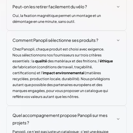
Peut-on les retirer facilement du vélo ?
Oui, la fixation magnétique permet un montage et un
démontage en une minute, sans outil.
Comment Panopli sélectionne ses produits ?
Chez Panopli, chaque produit est choisi avec exigence.
Nous sélectionnons nos fournisseurs sur trois critères
essentiels : la
qualité
des matériaux et des finitions, l'
éthique
de fabrication (conditions de travail, traçabilité,
certifications) et l'
impact environnemental
(matières
recyclées, production locale, durabilité). Nous privilégions
autant que possible des partenaires européens et des
marques engagées, pour vous proposer un catalogue qui
reflète vos valeurs autant que les nôtres.
Quel accompagnement propose Panopli sur mes
projets ?
Panopli, ce n'est pas juste un catalogue : c'est une équipe