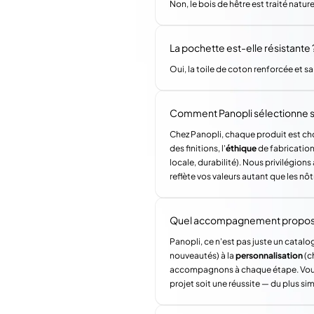
Non, le bois de hêtre est traité natu
La pochette est-elle résistante 
Oui, la toile de coton renforcée et sa
Comment Panopli sélectionne s
Chez Panopli, chaque produit est choi
des finitions, l'
éthique
de fabrication 
locale, durabilité). Nous privilégi
reflète vos valeurs autant que les nôt
Quel accompagnement propose 
Panopli, ce n'est pas juste un catalog
nouveautés) à la
personnalisation
(c
accompagnons à chaque étape. Vous a
projet soit une réussite — du plus si