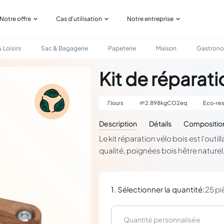
Notre offre
Cas d'utilisation
Notre entreprise
 Loisirs
Sac & Bagagerie
Papeterie
Maison
Gastron
Kit de réparati
7
Jours
🌱
2.898
kgCO2eq
Eco-res
Description
Détails
Compositio
Le kit réparation vélo bois est l'ou
qualité, poignées bois hêtre naturel
:
1. Sélectionner la quantité
25 pi