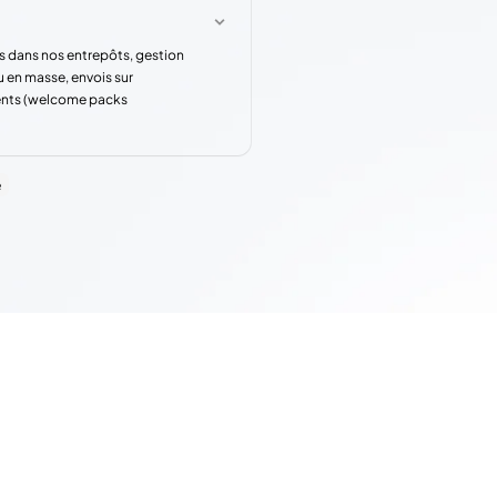
s dans nos entrepôts, gestion
u en masse, envois sur
rents (welcome packs
e