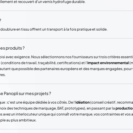
rellement et recouvert d'un vernis hydrofuge durable.
?
 doublure en tissu offrent un transport à la fois pratique et solide.
es produits ?
si avec exigence. Nous sélectionnons nos fournisseurs sur trois critères essentie
(conditions de travail, traçabilité, certifications) et l'
impact environnemental
(m
ons autant que possible des partenaires européens et des marques engagées, pour
res.
Panopli sur mes projets ?
ue : c'est une équipe dédiée à vos côtés. De l'
idéation
(conseil créatif, recomm
hoix des techniques de marquage, BAT, prototypes), en passant par la
productio
vez un interlocuteur unique qui connaît votre marque, vos contraintes et vos
mple au plus ambitieux.