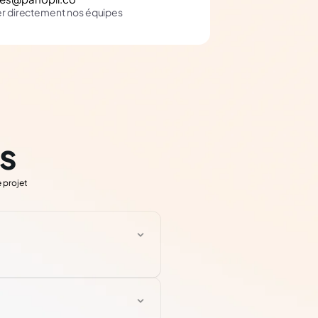
er directement nos équipes
s
 projet