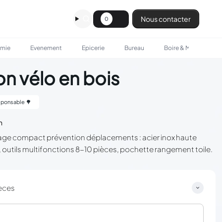
Nous contacter
0
omie
Evenement
Epicerie
Bureau
Boire & Manger
on vélo en bois
ponsable 🌳
n
tillage compact prévention déplacements : acier inox haute
, outils multifonctions 8-10 pièces, pochette rangement toile.
èces