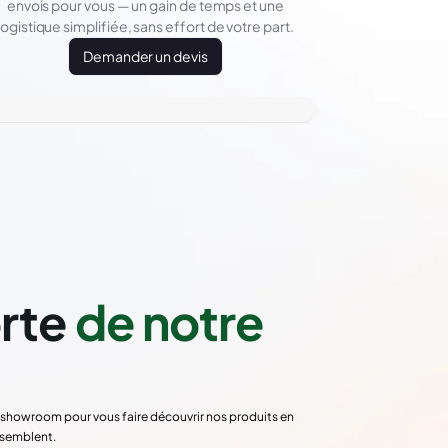
envois pour vous — un gain de temps et une
logistique simplifiée, sans effort de votre part.
Demander un devis
orte
de notre
re showroom pour vous faire découvrir nos produits en
ssemblent.