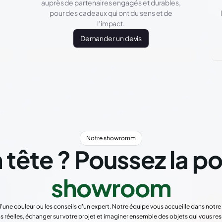
auprès de partenaires engagés et durables,
pour des cadeaux qui ont du sens et de
l’impact.
Demander un devis
Notre showromm
 tête ? Poussez la p
showroom
d'une couleur ou les conseils d'un expert. Notre équipe vous accueille dans not
s réelles, échanger sur votre projet et imaginer ensemble des objets qui vous re