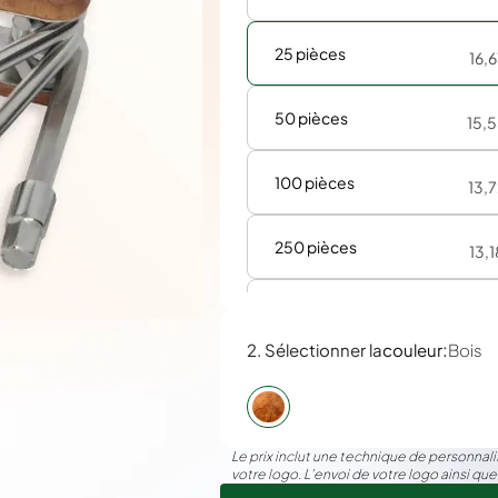
25 pièces
16,
50 pièces
15,
100 pièces
13,
250 pièces
13,
500 pièces
13
:
2. Sélectionner la
couleur
Bois
Le prix inclut une technique de personnalis
votre logo. L’envoi de votre logo ainsi que