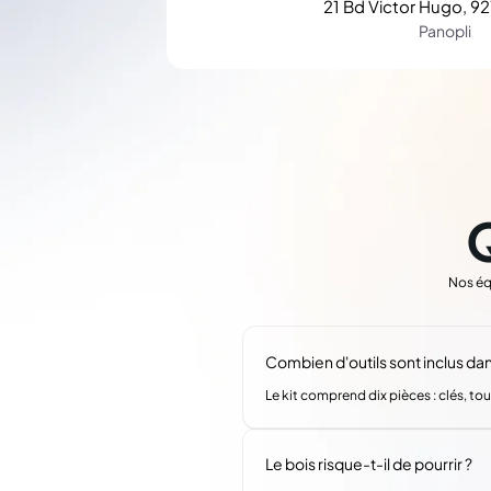
21 Bd Victor Hugo, 92
Panopli
Nos éq
Combien d'outils sont inclus dans
Le kit comprend dix pièces : clés, t
Le bois risque-t-il de pourrir ?