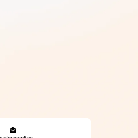
les@panopli.co