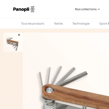
Nos collections
Tous les produits
Textile
Technologie
Sport &
•
•
TOUS LES PRODUITS
SPORT & LOISIRS
KIT DE RÉPARATION VÉLO EN BOIS