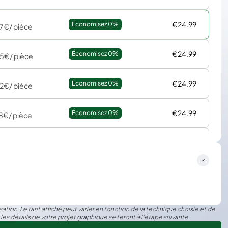
€24.99
Économisez 
0%
67€
/ pièce
€24.99
Économisez 
0%
55€
/ pièce
€24.99
Économisez 
0%
72€
/ pièce
€24.99
Économisez 
0%
18€
/ pièce
€24.99
Économisez 
0%
€
/ pièce
ation. Le tarif affiché peut varier en fonction de la technique choisie et de
 les détails de votre projet graphique se feront à l’étape suivante.