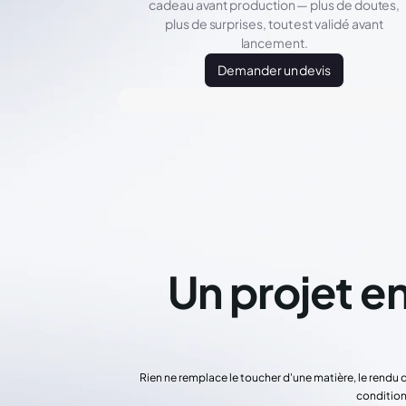
cadeau avant production — plus de doutes,
plus de surprises, tout est validé avant
lancement.
Demander un devis
Un projet en
Rien ne remplace le toucher d'une matière, le rendu 
condition