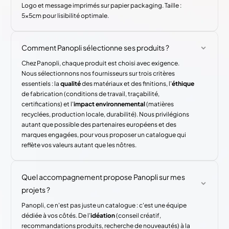
Logo et message imprimés sur papier packaging. Taille :
5x5cm pour lisibilité optimale.
Comment Panopli sélectionne ses produits ?
Chez Panopli, chaque produit est choisi avec exigence.
Nous sélectionnons nos fournisseurs sur trois critères
essentiels : la
qualité
des matériaux et des finitions, l'
éthique
de fabrication (conditions de travail, traçabilité,
certifications) et l'
impact environnemental
(matières
recyclées, production locale, durabilité). Nous privilégions
autant que possible des partenaires européens et des
marques engagées, pour vous proposer un catalogue qui
reflète vos valeurs autant que les nôtres.
Quel accompagnement propose Panopli sur mes
projets ?
Panopli, ce n'est pas juste un catalogue : c'est une équipe
dédiée à vos côtés. De l'
idéation
(conseil créatif,
recommandations produits, recherche de nouveautés) à la