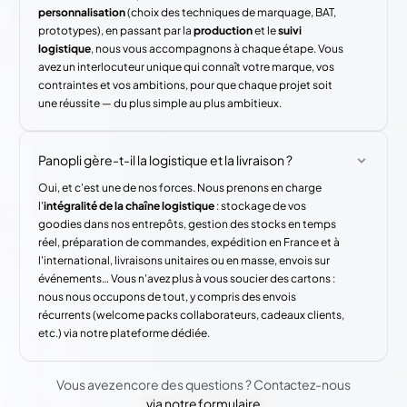
personnalisation
(choix des techniques de marquage, BAT,
prototypes), en passant par la
production
et le
suivi
logistique
, nous vous accompagnons à chaque étape. Vous
avez un interlocuteur unique qui connaît votre marque, vos
contraintes et vos ambitions, pour que chaque projet soit
une réussite — du plus simple au plus ambitieux.
Panopli gère-t-il la logistique et la livraison ?
Oui, et c'est une de nos forces. Nous prenons en charge
l'
intégralité de la chaîne logistique
: stockage de vos
goodies dans nos entrepôts, gestion des stocks en temps
réel, préparation de commandes, expédition en France et à
l'international, livraisons unitaires ou en masse, envois sur
événements… Vous n'avez plus à vous soucier des cartons :
nous nous occupons de tout, y compris des envois
récurrents (welcome packs collaborateurs, cadeaux clients,
etc.) via notre plateforme dédiée.
Vous avez encore des questions ? Contactez-nous
via notre formulaire