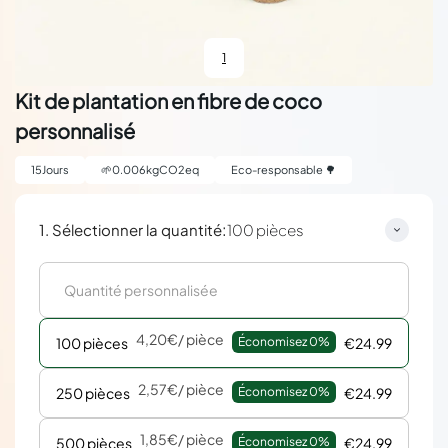
1
Kit de plantation en fibre de coco
personnalisé
15
Jours
🌱
0.006
kgCO2eq
Eco-responsable 🌳
:
1. Sélectionner la quantité
100 pièces
4,20€
/ pièce
100 pièces
Économisez 
0%
€24.99
2,57€
/ pièce
250 pièces
Économisez 
0%
€24.99
1,85€
/ pièce
500 pièces
Économisez 
0%
€24.99