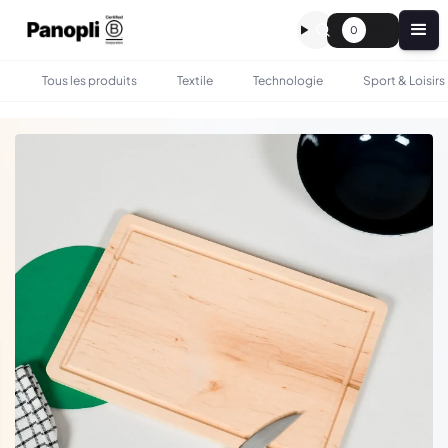
0
Tous les produits
Textile
Technologie
Sport & Loisirs
•
•
TOUS LES PRODUITS
BOIRE & MANGER
GRANDE PLANCHE À DÉCOUPER