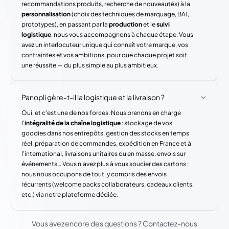
recommandations produits, recherche de nouveautés) à la
personnalisation
(choix des techniques de marquage, BAT,
prototypes), en passant par la
production
et le
suivi
logistique
, nous vous accompagnons à chaque étape. Vous
avez un interlocuteur unique qui connaît votre marque, vos
contraintes et vos ambitions, pour que chaque projet soit
une réussite — du plus simple au plus ambitieux.
Panopli gère-t-il la logistique et la livraison ?
Oui, et c'est une de nos forces. Nous prenons en charge
l'
intégralité de la chaîne logistique
: stockage de vos
goodies dans nos entrepôts, gestion des stocks en temps
réel, préparation de commandes, expédition en France et à
l'international, livraisons unitaires ou en masse, envois sur
événements… Vous n'avez plus à vous soucier des cartons :
nous nous occupons de tout, y compris des envois
récurrents (welcome packs collaborateurs, cadeaux clients,
etc.) via notre plateforme dédiée.
Vous avez encore des questions ? Contactez-nous