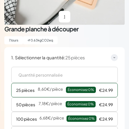
1
Grande planche à découper
7
Jours
🌱
3.63
kgCO2eq
:
1. Sélectionner la quantité
25 pièces
8,60€
/ pièce
25 pièces
Économisez 
0%
€24.99
7,18€
/ pièce
50 pièces
Économisez 
0%
€24.99
6,68€
/ pièce
100 pièces
Économisez 
0%
€24.99