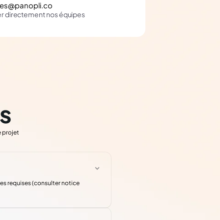
les@panopli.co
er directement nos équipes
s
 projet
s requises (consulter notice