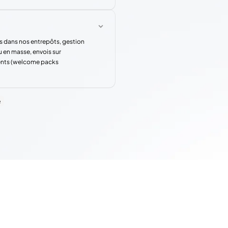
s dans nos entrepôts, gestion
u en masse, envois sur
rents (welcome packs
e