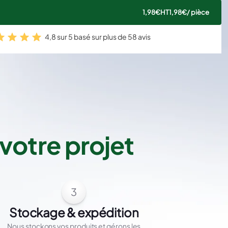
1,98€
HT
1,98€
/ pièce
4,8 sur 5 basé sur plus de 58 avis
votre projet
3
Stockage & expédition
Nous stockons vos produits et gérons les