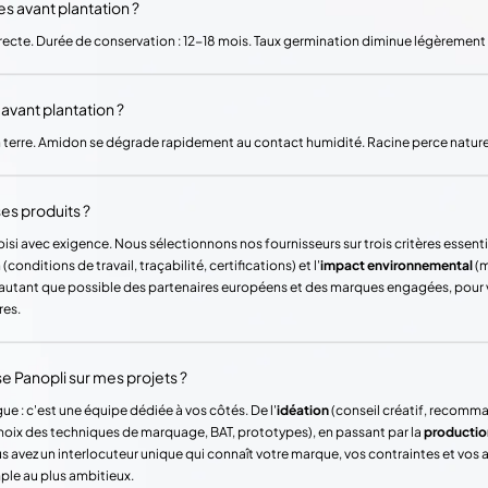
 avant plantation ?
e directe. Durée de conservation : 12-18 mois. Taux germination diminue légèrement
 avant plantation ?
 terre. Amidon se dégrade rapidement au contact humidité. Racine perce natur
es produits ?
si avec exigence. Nous sélectionnons nos fournisseurs sur trois critères essentie
(conditions de travail, traçabilité, certifications) et l'
impact environnemental
(m
ons autant que possible des partenaires européens et des marques engagées, pour
res.
Panopli sur mes projets ?
ue : c'est une équipe dédiée à vos côtés. De l'
idéation
(conseil créatif, recomm
hoix des techniques de marquage, BAT, prototypes), en passant par la
productio
vez un interlocuteur unique qui connaît votre marque, vos contraintes et vos
mple au plus ambitieux.