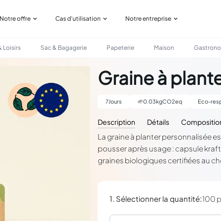
Notre offre
Cas d'utilisation
Notre entreprise
 Loisirs
Sac & Bagagerie
Papeterie
Maison
Gastron
Graine à plant
7
Jours
🌱
0.03
kgCO2eq
Eco-resp
Description
Détails
Compositio
La graine à planter personnalisée e
pousser après usage : capsule kraf
graines biologiques certifiées au c
:
1. Sélectionner la quantité
100 