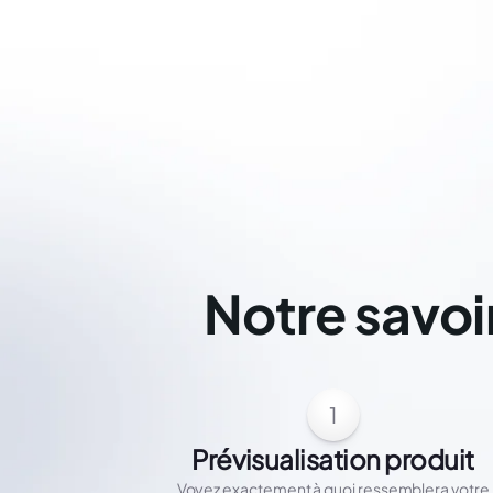
Notre savoi
1
Prévisualisation produit
Voyez exactement à quoi ressemblera votre