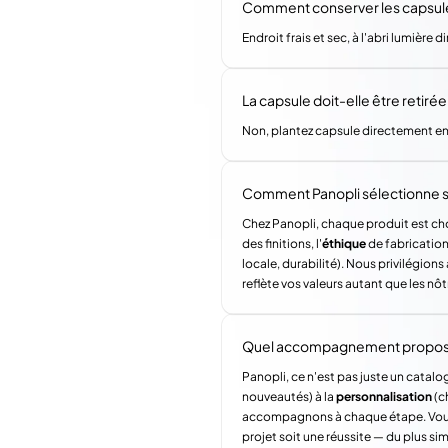
Comment conserver les capsules
Endroit frais et sec, à l'abri lumièr
La capsule doit-elle être retirée
Non, plantez capsule directement en
Comment Panopli sélectionne s
Chez Panopli, chaque produit est choi
des finitions, l'
éthique
de fabrication 
locale, durabilité). Nous privilégi
reflète vos valeurs autant que les nôt
Quel accompagnement propose 
Panopli, ce n'est pas juste un catalog
nouveautés) à la
personnalisation
(c
accompagnons à chaque étape. Vous a
projet soit une réussite — du plus si