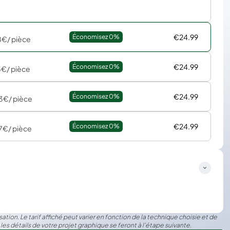
€24.99
Économisez 
0%
8€
/ pièce
€24.99
Économisez 
0%
5€
/ pièce
€24.99
Économisez 
0%
83€
/ pièce
€24.99
Économisez 
0%
7€
/ pièce
ation. Le tarif affiché peut varier en fonction de la technique choisie et de
 les détails de votre projet graphique se feront à l’étape suivante.