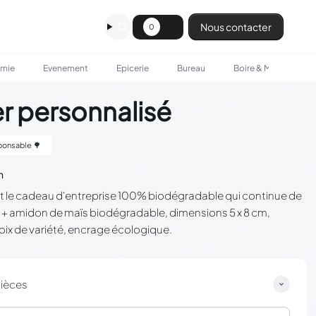
Nous contacter
0
omie
Evenement
Epicerie
Bureau
Boire & Manger
er personnalisé
onsable 🌳
n
st le cadeau d'entreprise 100% biodégradable qui continue de
t + amidon de maïs biodégradable, dimensions 5 x 8 cm,
hoix de variété, encrage écologique.
pièces