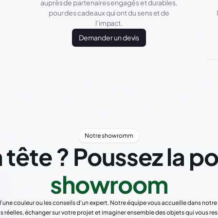
auprès de partenaires engagés et durables,
pour des cadeaux qui ont du sens et de
l’impact.
Demander un devis
Notre showromm
 tête ? Poussez la p
showroom
d'une couleur ou les conseils d'un expert. Notre équipe vous accueille dans not
s réelles, échanger sur votre projet et imaginer ensemble des objets qui vous re