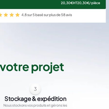
20,30€
HT
20,30€
/ pièce
4,8 sur 5 basé sur plus de 58 avis
votre projet
3
Stockage & expédition
Nous stockons vos produits et gérons les