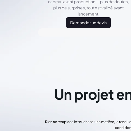
cadeau avant production — plus de doutes,
plus de surprises, tout est validé avant
lancement.
Demander un devis
Un projet en
Rien ne remplace le toucher d'une matière, le rendu 
condition