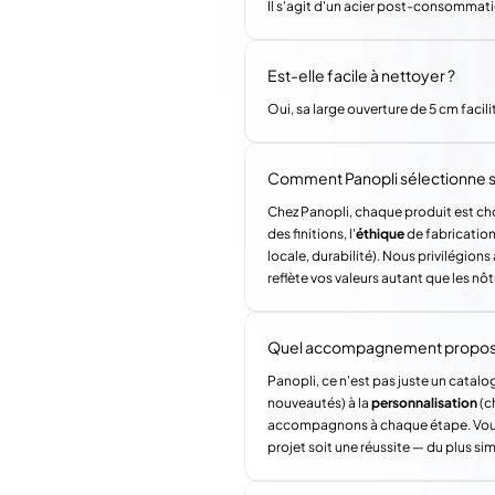
Il s'agit d'un acier post-consommation
Est-elle facile à nettoyer ?
Oui, sa large ouverture de 5 cm facil
Comment Panopli sélectionne s
Chez Panopli, chaque produit est choi
des finitions, l'
éthique
de fabrication 
locale, durabilité). Nous privilégi
reflète vos valeurs autant que les nôt
Quel accompagnement propose 
Panopli, ce n'est pas juste un catalog
nouveautés) à la
personnalisation
(c
accompagnons à chaque étape. Vous a
projet soit une réussite — du plus si