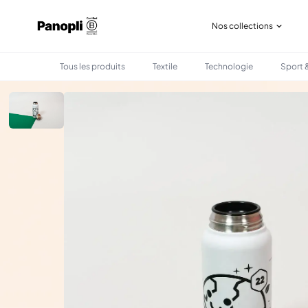
Nos collections
Tous les produits
Textile
Technologie
Sport &
•
•
TOUS LES PRODUITS
BOIRE & MANGER
GOURDE ISOTHERME EN ACIER RECYC