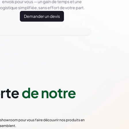
envois pour vous — un gain de temps et une
logistique simplifiée, sans effort de votre part.
Demander un devis
orte
de notre
re showroom pour vous faire découvrir nos produits en
ssemblent.