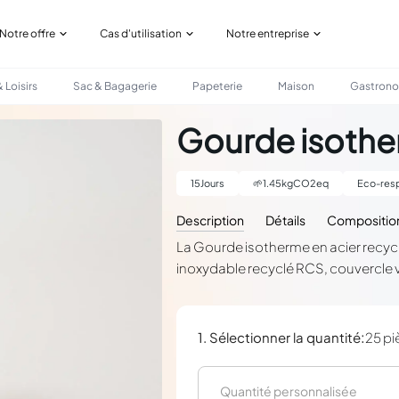
Notre offre
Cas d'utilisation
Notre entreprise
 Loisirs
Sac & Bagagerie
Papeterie
Maison
Gastron
LÉ
Gourde isother
15
Jours
🌱
1.45
kgCO2eq
Eco-resp
Description
Détails
Compositio
La Gourde isotherme en acier recycl
inoxydable recyclé RCS, couvercle v
:
1. Sélectionner la quantité
25 pi