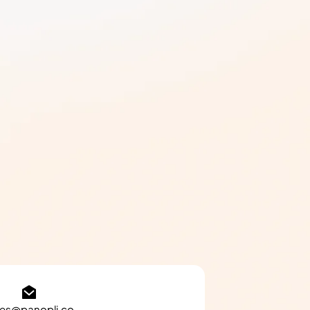
les@panopli.co