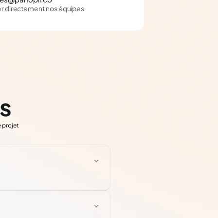
er directement nos équipes
s
 projet