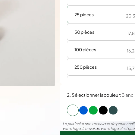
25 pièces
20,
50 pièces
17,
100 pièces
16,
250 pièces
15,
500 pièces
15,
:
2. Sélectionner la
couleur
Blanc
Le prix inclut une technique de personnalis
votre logo. L’envoi de votre logo ainsi que