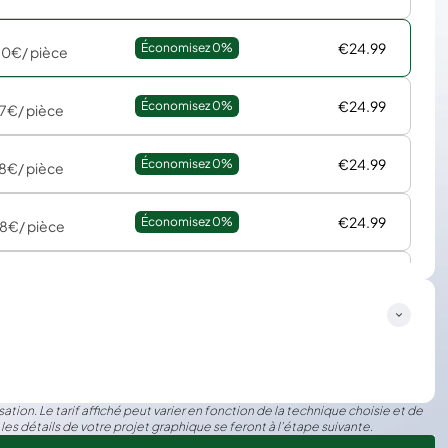
€24.99
Économisez 
0%
30€
/ pièce
€24.99
Économisez 
0%
87€
/ pièce
€24.99
Économisez 
0%
28€
/ pièce
€24.99
Économisez 
0%
78€
/ pièce
€24.99
Économisez 
0%
48€
/ pièce
ation. Le tarif affiché peut varier en fonction de la technique choisie et de
 les détails de votre projet graphique se feront à l’étape suivante.