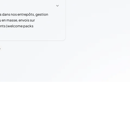
s dans nos entrepôts, gestion
u en masse, envois sur
rents (welcome packs
e