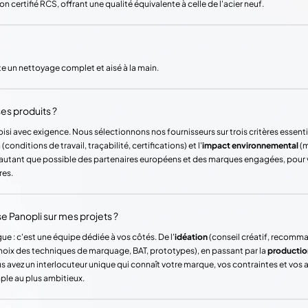
 certifié RCS, offrant une qualité équivalente à celle de l'acier neuf.
ite un nettoyage complet et aisé à la main.
es produits ?
si avec exigence. Nous sélectionnons nos fournisseurs sur trois critères essentie
(conditions de travail, traçabilité, certifications) et l'
impact environnemental
(m
ons autant que possible des partenaires européens et des marques engagées, pour
res.
Panopli sur mes projets ?
ue : c'est une équipe dédiée à vos côtés. De l'
idéation
(conseil créatif, recomm
hoix des techniques de marquage, BAT, prototypes), en passant par la
productio
vez un interlocuteur unique qui connaît votre marque, vos contraintes et vos
mple au plus ambitieux.