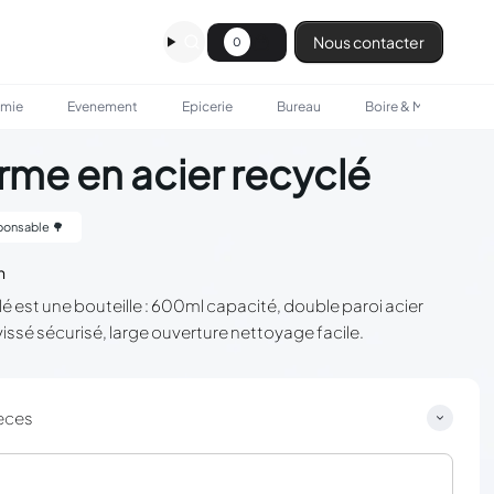
Nous contacter
0
omie
Evenement
Epicerie
Bureau
Boire & Manger
me en acier recyclé
onsable 🌳
n
é est une bouteille : 600ml capacité, double paroi acier
issé sécurisé, large ouverture nettoyage facile.
èces