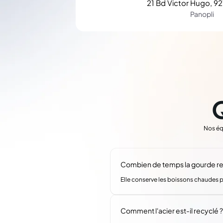
21 Bd Victor Hugo, 92
Panopli
Nos éq
Combien de temps la gourde res
Elle conserve les boissons chaudes pe
Comment l'acier est-il recyclé ?