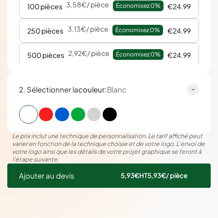
3,58€
/ pièce
100 pièces
Économisez 
0%
€24.99
3,13€
/ pièce
250 pièces
Économisez 
0%
€24.99
2,92€
/ pièce
500 pièces
Économisez 
0%
€24.99
:
2. Sélectionner la
couleur
Blanc
Le prix inclut une technique de personnalisation. Le tarif affiché peut
varier en fonction de la technique choisie et de votre logo. L’envoi de
votre logo ainsi que les détails de votre projet graphique se feront à
l’étape suivante.
Ajouter au devis
5,93€
HT
5,93€
/ pièce