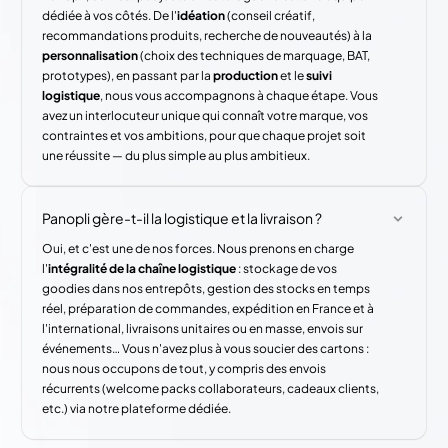
dédiée à vos côtés. De l'
idéation
(conseil créatif,
recommandations produits, recherche de nouveautés) à la
personnalisation
(choix des techniques de marquage, BAT,
prototypes), en passant par la
production
et le
suivi
logistique
, nous vous accompagnons à chaque étape. Vous
avez un interlocuteur unique qui connaît votre marque, vos
contraintes et vos ambitions, pour que chaque projet soit
une réussite — du plus simple au plus ambitieux.
Panopli gère-t-il la logistique et la livraison ?
Oui, et c'est une de nos forces. Nous prenons en charge
l'
intégralité de la chaîne logistique
: stockage de vos
goodies dans nos entrepôts, gestion des stocks en temps
réel, préparation de commandes, expédition en France et à
l'international, livraisons unitaires ou en masse, envois sur
événements… Vous n'avez plus à vous soucier des cartons :
nous nous occupons de tout, y compris des envois
récurrents (welcome packs collaborateurs, cadeaux clients,
etc.) via notre plateforme dédiée.