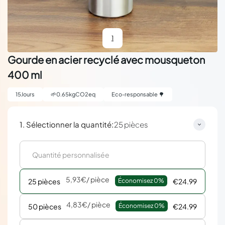
1
Gourde en acier recyclé avec mousqueton
400 ml
15
Jours
🌱
0.65
kgCO2eq
Eco-responsable 🌳
:
1. Sélectionner la quantité
25 pièces
5,93€
/ pièce
25 pièces
Économisez 
0%
€24.99
4,83€
/ pièce
50 pièces
Économisez 
0%
€24.99