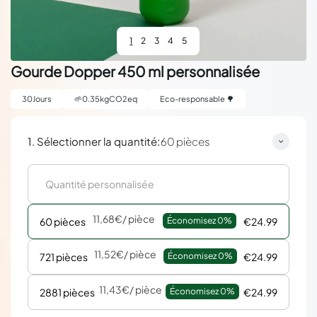
1
2
3
4
5
Gourde Dopper 450 ml personnalisée
30
Jours
🌱
0.35
kgCO2eq
Eco-responsable 🌳
:
1. Sélectionner la quantité
60 pièces
11,68€
/ pièce
60 pièces
Économisez 
0%
€24.99
11,52€
/ pièce
721 pièces
Économisez 
0%
€24.99
11,43€
/ pièce
2881 pièces
Économisez 
0%
€24.99