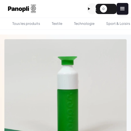
0
Tous les produits
Textile
Technologie
Sport & Loisirs
•
•
TOUS LES PRODUITS
BOIRE & MANGER
GOURDE DOPPER 450 ML PERSONNALISÉE