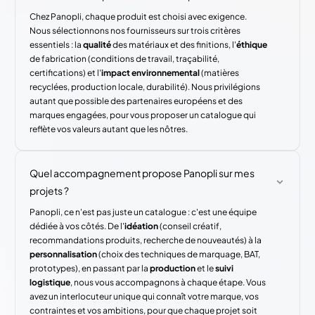
Chez Panopli, chaque produit est choisi avec exigence.
Nous sélectionnons nos fournisseurs sur trois critères
essentiels : la
qualité
des matériaux et des finitions, l'
éthique
de fabrication (conditions de travail, traçabilité,
certifications) et l'
impact environnemental
(matières
recyclées, production locale, durabilité). Nous privilégions
autant que possible des partenaires européens et des
marques engagées, pour vous proposer un catalogue qui
reflète vos valeurs autant que les nôtres.
Quel accompagnement propose Panopli sur mes
projets ?
Panopli, ce n'est pas juste un catalogue : c'est une équipe
dédiée à vos côtés. De l'
idéation
(conseil créatif,
recommandations produits, recherche de nouveautés) à la
personnalisation
(choix des techniques de marquage, BAT,
prototypes), en passant par la
production
et le
suivi
logistique
, nous vous accompagnons à chaque étape. Vous
avez un interlocuteur unique qui connaît votre marque, vos
contraintes et vos ambitions, pour que chaque projet soit