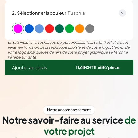
:
2. Sélectionner la
couleur
Fuschia
Le prix inclut une technique de personnalisation. Le tarif affiché peut
varier en fonction de la technique choisie et de votre logo. L’envoi de
votre logo ainsi que les détails de votre projet graphique se feront à
l’étape suivante.
Ajouter au devis
11,68€
HT
11,68€
/ pièce
Notre accompagnement
Notre savoir-faire au service
de
votre projet