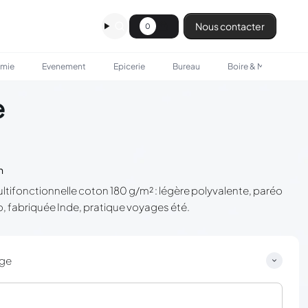
Nous contacter
0
omie
Evenement
Epicerie
Bureau
Boire & Manger
e
n
ultifonctionnelle coton 180 g/m² : légère polyvalente, paréo
o, fabriquée Inde, pratique voyages été.
ge