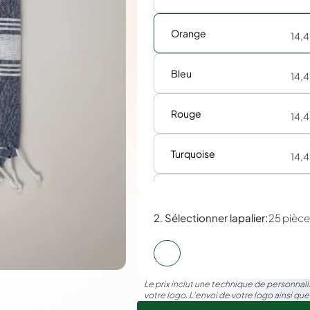
Orange
14,
Bleu
14,
Rouge
14,
Turquoise
14,
Gris
14,
:
2. Sélectionner la
palier
25 pièc
Le prix inclut une technique de personnalis
votre logo. L’envoi de votre logo ainsi que