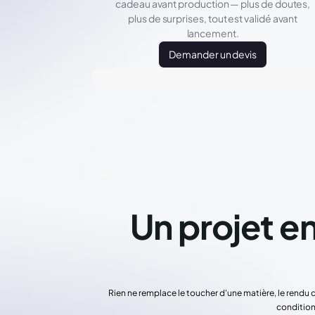
cadeau avant production — plus de doutes,
plus de surprises, tout est validé avant
lancement.
Demander un devis
Un projet en
Rien ne remplace le toucher d'une matière, le rendu 
condition