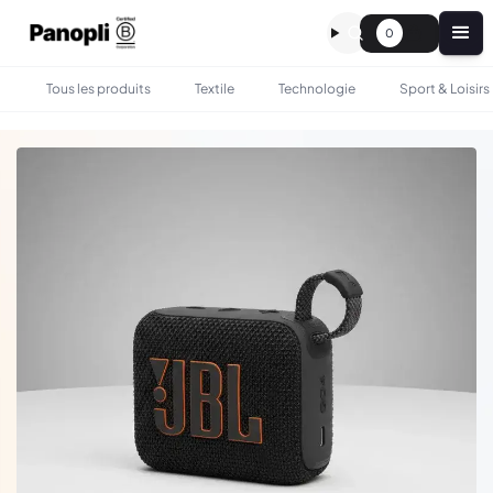
0
Tous les produits
Textile
Technologie
Sport & Loisirs
•
•
TOUS LES PRODUITS
TECHNOLOGIE
ENCEINTE JBL GO 4 PERSONNALISÉ