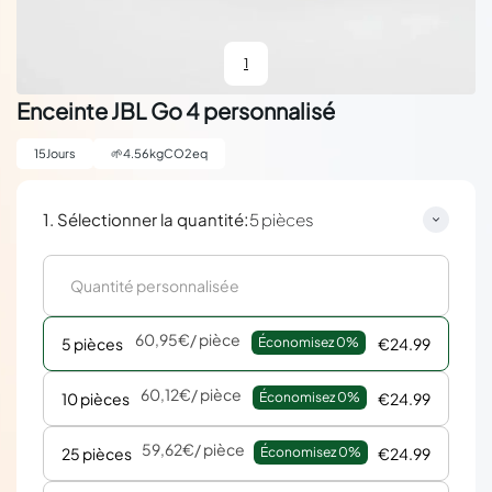
1
Enceinte JBL Go 4 personnalisé
15
Jours
🌱
4.56
kgCO2eq
:
1. Sélectionner la quantité
5 pièces
60,95€
/ pièce
5 pièces
Économisez 
0%
€24.99
60,12€
/ pièce
10 pièces
Économisez 
0%
€24.99
59,62€
/ pièce
25 pièces
Économisez 
0%
€24.99