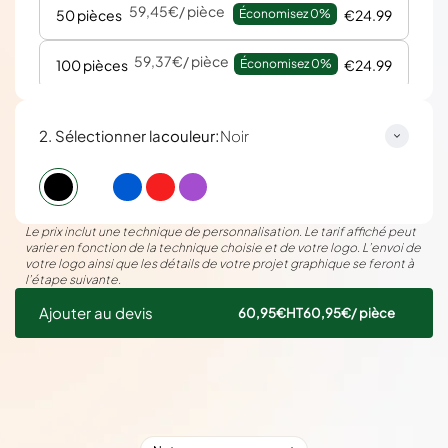
59,45€
/ pièce
50 pièces
Économisez 
0%
€24.99
59,37€
/ pièce
100 pièces
Économisez 
0%
€24.99
59,32€
/ pièce
250 pièces
Économisez 
0%
€24.99
:
2. Sélectionner la
couleur
Noir
59,30€
/ pièce
500 pièces
Économisez 
0%
€24.99
59,30€
/ pièce
1000 pièces
Économisez 
0%
€24.99
Le prix inclut une technique de personnalisation. Le tarif affiché peut
varier en fonction de la technique choisie et de votre logo. L’envoi de
votre logo ainsi que les détails de votre projet graphique se feront à
l’étape suivante.
Ajouter au devis
60,95€
HT
60,95€
/ pièce