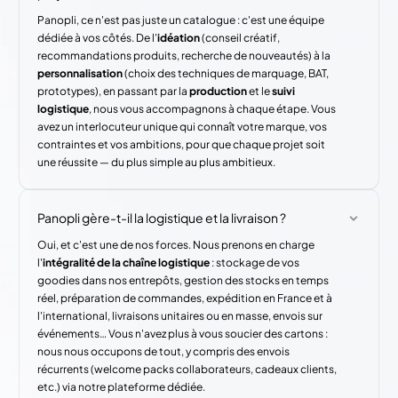
Panopli, ce n'est pas juste un catalogue : c'est une équipe
dédiée à vos côtés. De l'
idéation
(conseil créatif,
recommandations produits, recherche de nouveautés) à la
personnalisation
(choix des techniques de marquage, BAT,
prototypes), en passant par la
production
et le
suivi
logistique
, nous vous accompagnons à chaque étape. Vous
avez un interlocuteur unique qui connaît votre marque, vos
contraintes et vos ambitions, pour que chaque projet soit
une réussite — du plus simple au plus ambitieux.
Panopli gère-t-il la logistique et la livraison ?
Oui, et c'est une de nos forces. Nous prenons en charge
l'
intégralité de la chaîne logistique
: stockage de vos
goodies dans nos entrepôts, gestion des stocks en temps
réel, préparation de commandes, expédition en France et à
l'international, livraisons unitaires ou en masse, envois sur
événements… Vous n'avez plus à vous soucier des cartons :
nous nous occupons de tout, y compris des envois
récurrents (welcome packs collaborateurs, cadeaux clients,
etc.) via notre plateforme dédiée.