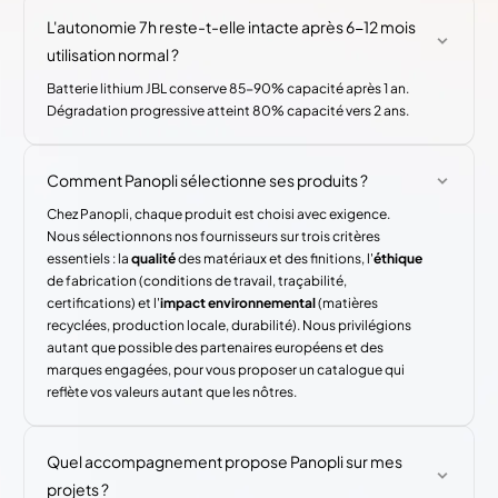
L'autonomie 7h reste-t-elle intacte après 6-12 mois
utilisation normal ?
Batterie lithium JBL conserve 85-90% capacité après 1 an.
Dégradation progressive atteint 80% capacité vers 2 ans.
Comment Panopli sélectionne ses produits ?
Chez Panopli, chaque produit est choisi avec exigence.
Nous sélectionnons nos fournisseurs sur trois critères
essentiels : la
qualité
des matériaux et des finitions, l'
éthique
de fabrication (conditions de travail, traçabilité,
certifications) et l'
impact environnemental
(matières
recyclées, production locale, durabilité). Nous privilégions
autant que possible des partenaires européens et des
marques engagées, pour vous proposer un catalogue qui
reflète vos valeurs autant que les nôtres.
Quel accompagnement propose Panopli sur mes
projets ?