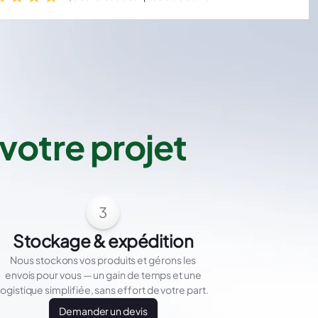
votre projet
3
Stockage & expédition
Nous stockons vos produits et gérons les
envois pour vous — un gain de temps et une
logistique simplifiée, sans effort de votre part.
Demander un devis