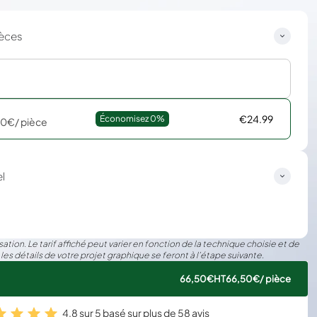
ièces
€24.99
Économisez 
0%
50€
/ pièce
l
ation. Le tarif affiché peut varier en fonction de la technique choisie et de
 les détails de votre projet graphique se feront à l’étape suivante.
66,50€
HT
66,50€
/ pièce
4,8 sur 5 basé sur plus de 58 avis