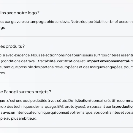
ins avec notre logo ?
es par gravure ou tampographie sur devis. Notre équipe établit un brief personna
ogo.
es produits ?
si avec exigence. Nous sélectionnons nos fournisseurs sur trois critères essentie
(conditions de travail, traçabilité, certifications) et l'
impact environnemental
(m
ons autant que possible des partenaires européens et des marques engagées, pour
res.
Panopli sur mes projets ?
ue : c'est une équipe dédiée à vos côtés. De l'
idéation
(conseil créatif, recomm
hoix des techniques de marquage, BAT, prototypes), en passant par la
productio
vez un interlocuteur unique qui connaît votre marque, vos contraintes et vos
mple au plus ambitieux.