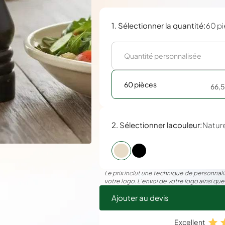
:
1. Sélectionner la quantité
60 p
60 pièces
66,
:
2. Sélectionner la
couleur
Nature
Le prix inclut une technique de personnalis
votre logo. L’envoi de votre logo ainsi que
Ajouter au devis
Excellent