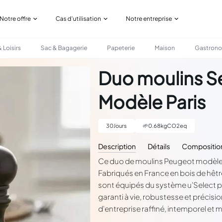
Notre offre
Cas d'utilisation
Notre entreprise
 Loisirs
Sac & Bagagerie
Papeterie
Maison
Gastron
 PARIS
Duo moulins Se
Modèle Paris
30
Jours
🌱
0.68
kgCO2eq
Description
Détails
Compositio
Ce duo de moulins Peugeot modèle Par
Fabriqués en France en bois de hêtre 
sont équipés du système u'Select 
garanti à vie, robustesse et précisio
d'entreprise raffiné, intemporel et 