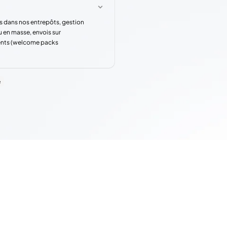
s dans nos entrepôts, gestion
u en masse, envois sur
rents (welcome packs
e