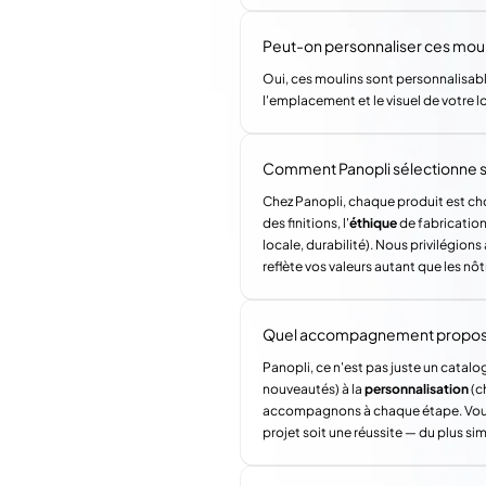
Peut-on personnaliser ces moul
Oui, ces moulins sont personnalisabl
l'emplacement et le visuel de votre l
Comment Panopli sélectionne s
Chez Panopli, chaque produit est choi
des finitions, l'
éthique
de fabrication 
locale, durabilité). Nous privilégi
reflète vos valeurs autant que les nôt
Quel accompagnement propose 
Panopli, ce n'est pas juste un catalog
nouveautés) à la
personnalisation
(c
accompagnons à chaque étape. Vous a
projet soit une réussite — du plus si