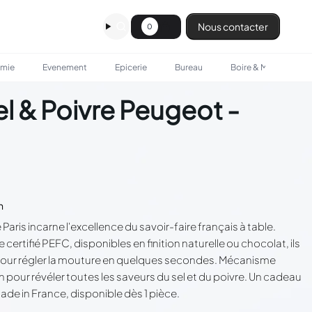
Nous contacter
0
omie
Evenement
Epicerie
Bureau
Boire & Manger
l & Poivre Peugeot -
n
is incarne l'excellence du savoir-faire français à table.
certifié PEFC, disponibles en finition naturelle ou chocolat, ils
pour régler la mouture en quelques secondes. Mécanisme
n pour révéler toutes les saveurs du sel et du poivre. Un cadeau
made in France, disponible dès 1 pièce.