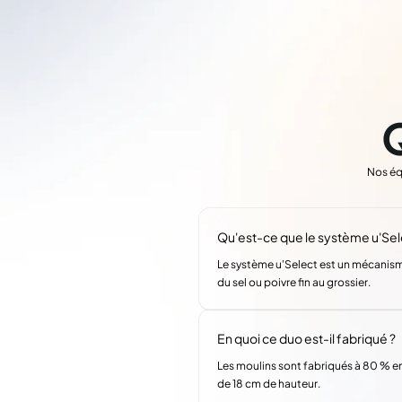
Nos éq
Qu'est-ce que le système u'Sel
Le système u'Select est un mécanisme
du sel ou poivre fin au grossier.
En quoi ce duo est-il fabriqué ?
Les moulins sont fabriqués à 80 % en 
de 18 cm de hauteur.