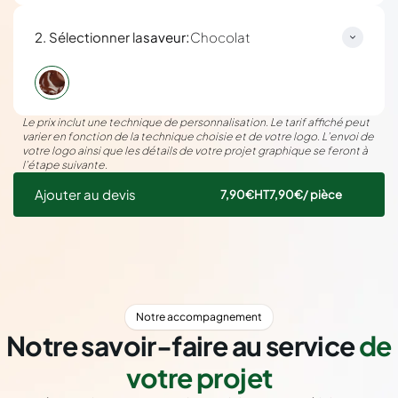
:
2. Sélectionner la
saveur
Chocolat
Le prix inclut une technique de personnalisation. Le tarif affiché peut
varier en fonction de la technique choisie et de votre logo. L’envoi de
votre logo ainsi que les détails de votre projet graphique se feront à
l’étape suivante.
Ajouter au devis
7,90€
HT
7,90€
/ pièce
Notre accompagnement
Notre savoir-faire au service
de
votre projet