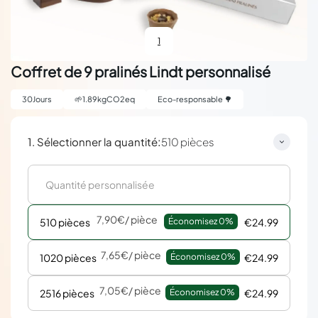
1
Coffret de 9 pralinés Lindt personnalisé
30
Jours
🌱
1.89
kgCO2eq
Eco-responsable 🌳
:
1. Sélectionner la quantité
510 pièces
7,90€
/ pièce
510 pièces
Économisez 
0%
€24.99
7,65€
/ pièce
1020 pièces
Économisez 
0%
€24.99
7,05€
/ pièce
2516 pièces
Économisez 
0%
€24.99