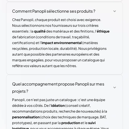
Comment Panopli sélectionne ses produits ?
Chez Panopli, chaque produit est choisi avec exigence.
Nous sélectionnons nos fournisseurs sur trois critères
essentiels : la
qualité
des matériaux et des finitions, l'
éthique
de fabrication (conditions de travail, traçabilité,
certifications) et l'
impact environnemental
(matières
recyclées, production locale, durabilité). Nous privilégions
autant que possible des partenaires européens et des
marques engagées, pour vous proposer un catalogue qui
reflète vos valeurs autant que les nôtres.
Quel accompagnement propose Panopli sur mes
projets ?
Panopli, ce n'est pas juste un catalogue : c'est une équipe
dédiée à vos côtés. De l'
idéation
(conseil créatif,
recommandations produits, recherche de nouveautés) à la
personnalisation
(choix des techniques de marquage, BAT,
prototypes), en passant par la
production
et le
suivi
logistique
, nous vous accompagnons à chaque étape. Vous