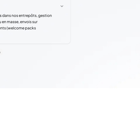
s dans nos entrepôts, gestion
u en masse, envois sur
rents (welcome packs
e