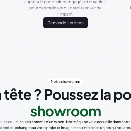
auprès de partenaires engagés et durables,
pour des cadeaux qui ont du sens et de
l’impact.
Demander un devis
Notre showromm
 tête ? Poussez la p
showroom
d'une couleur ou les conseils d'un expert. Notre équipe vous accueille dans not
s réelles, échanger sur votre projet et imaginer ensemble des objets qui vous re