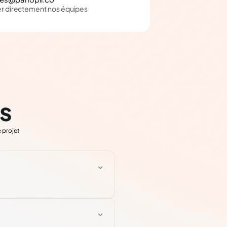
er directement nos équipes
s
 projet