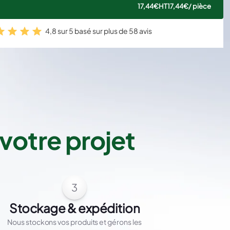
17,44€
HT
17,44€
/ pièce
4,8 sur 5 basé sur plus de 58 avis
votre projet
3
Stockage & expédition
Nous stockons vos produits et gérons les