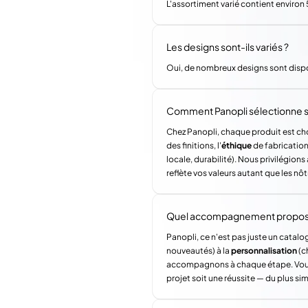
L'assortiment varié contient environ 5
Les designs sont-ils variés ?
Oui, de nombreux designs sont disp
Comment Panopli sélectionne s
Chez Panopli, chaque produit est choi
des finitions, l'
éthique
de fabrication 
locale, durabilité). Nous privilégi
reflète vos valeurs autant que les nôt
Quel accompagnement propose 
Panopli, ce n'est pas juste un catalog
nouveautés) à la
personnalisation
(c
accompagnons à chaque étape. Vous a
projet soit une réussite — du plus si