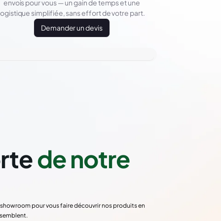
envois pour vous — un gain de temps et une
logistique simplifiée, sans effort de votre part.
Demander un devis
orte
de notre
re showroom pour vous faire découvrir nos produits en
ssemblent.