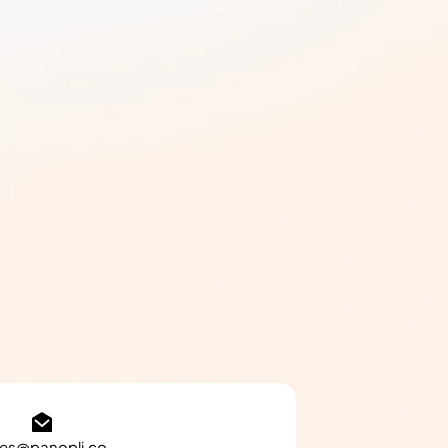
les@panopli.co