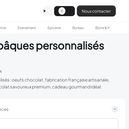
Nous contacter
0
omie
Evenement
Epicerie
Bureau
Boire & Manger
pâques personnalisés
n
és : oeufs chocolat, fabrication française artisanale,
colat savoureux premium, cadeau gourmand idéal.
èces