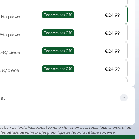
€24.99
Économisez 
0%
44€
/ pièce
€24.99
Économisez 
0%
29€
/ pièce
€24.99
Économisez 
0%
87€
/ pièce
€24.99
Économisez 
0%
5€
/ pièce
€24.99
Économisez 
0%
5€
/ pièce
at
ation. Le tarif affiché peut varier en fonction de la technique choisie et de
 les détails de votre projet graphique se feront à l’étape suivante.