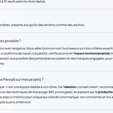
 à 10 œufs selon le choix réalisé.
onibles, adaptés aux goûts des enfants comme des adultes.
es produits ?
si avec exigence. Nous sélectionnons nos fournisseurs sur trois critères essentie
(conditions de travail, traçabilité, certifications) et l'
impact environnemental
(m
ons autant que possible des partenaires européens et des marques engagées, pour
res.
Panopli sur mes projets ?
ue : c'est une équipe dédiée à vos côtés. De l'
idéation
(conseil créatif, recomm
hoix des techniques de marquage, BAT, prototypes), en passant par la
productio
vez un interlocuteur unique qui connaît votre marque, vos contraintes et vos
mple au plus ambitieux.