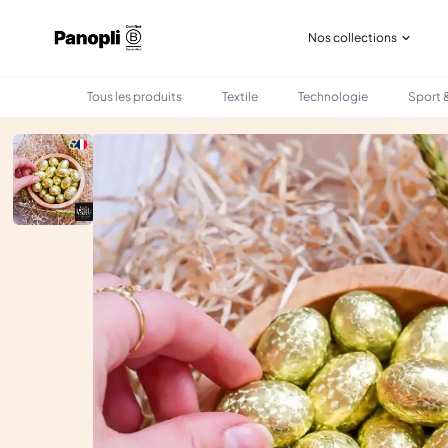
Nos collections
Tous les produits
Textile
Technologie
Sport &
•
•
TOUS LES PRODUITS
GASTRONOMIE
CHOCOLATS DE PÂQUES PERSONNALISÉ