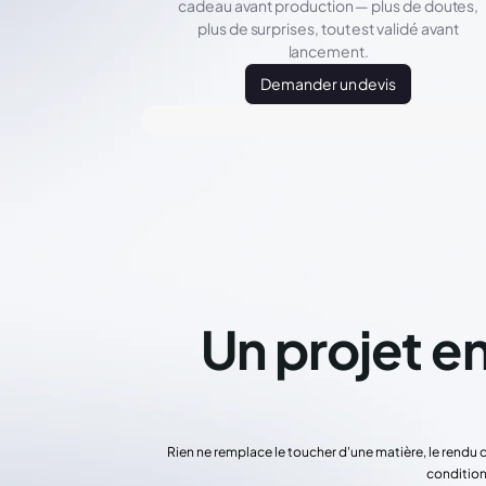
cadeau avant production — plus de doutes,
plus de surprises, tout est validé avant
lancement.
Demander un devis
Un projet en
Rien ne remplace le toucher d'une matière, le rendu 
condition