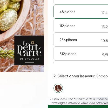
48 pièces
17,
112 pièces
13,
256 pièces
10,
512 pièces
9,9
1008 pièces
8,9
:
2. Sélectionner la
saveur
Chocol
Le prix inclut une technique de personnalis
votre logo. L’envoi de votre logo ainsi que