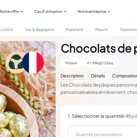
Notre offre
Cas d'utilisation
Notre entreprise
 Loisirs
Sac & Bagagerie
Papeterie
Maison
Gastron
S
Chocolats de 
15
Jours
🌱
1.98
kgCO2eq
Description
Détails
Compositio
Les Chocolats de pâques personnalis
personnalisables entièrement, cho
:
1. Sélectionner la quantité
48 pi