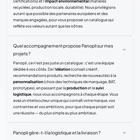
certifications) et l'
impact environnemental
(matières
recyclées, production locale, durabilité). Nous privilégions
autant que possible des partenaires européens et des
marques engagées, pour vous proposer un catalogue qui
reflète vos valeurs autant que les nôtres.
Quel accompagnement propose Panopli sur mes
projets ?
Panopli, ce n'est pas juste un catalogue : c'est une équipe
dédiée à vos côtés. De l'
idéation
(conseil créatif,
recommandations produits, recherche de nouveautés) à la
personnalisation
(choix des techniques de marquage, BAT,
prototypes), en passant par la
production
et le
suivi
logistique
, nous vous accompagnons à chaque étape. Vous
avez un interlocuteur unique qui connaît votre marque, vos
contraintes et vos ambitions, pour que chaque projet soit
une réussite — du plus simple au plus ambitieux.
Panopli gère-t-il la logistique et la livraison ?