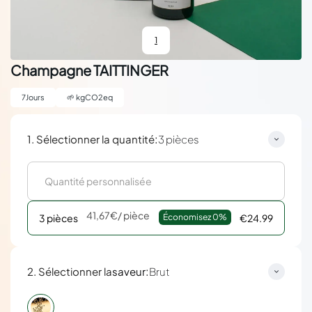
1
Champagne TAITTINGER
7
Jours
🌱
kgCO2eq
:
1. Sélectionner la quantité
3 pièces
41,67€
/ pièce
3 pièces
Économisez 
0%
€24.99
:
2. Sélectionner la
saveur
Brut