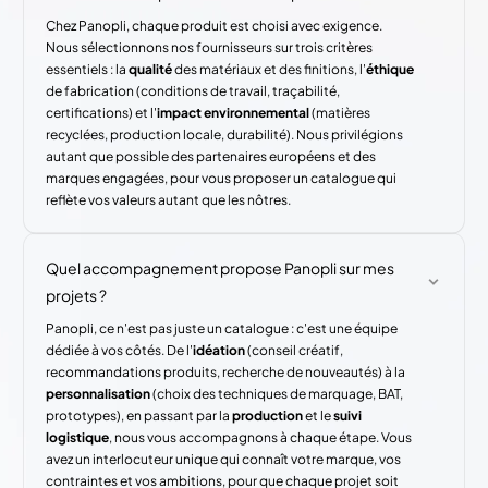
Chez Panopli, chaque produit est choisi avec exigence.
Nous sélectionnons nos fournisseurs sur trois critères
essentiels : la
qualité
des matériaux et des finitions, l'
éthique
de fabrication (conditions de travail, traçabilité,
certifications) et l'
impact environnemental
(matières
recyclées, production locale, durabilité). Nous privilégions
autant que possible des partenaires européens et des
marques engagées, pour vous proposer un catalogue qui
reflète vos valeurs autant que les nôtres.
Quel accompagnement propose Panopli sur mes
projets ?
Panopli, ce n'est pas juste un catalogue : c'est une équipe
dédiée à vos côtés. De l'
idéation
(conseil créatif,
recommandations produits, recherche de nouveautés) à la
personnalisation
(choix des techniques de marquage, BAT,
prototypes), en passant par la
production
et le
suivi
logistique
, nous vous accompagnons à chaque étape. Vous
avez un interlocuteur unique qui connaît votre marque, vos
contraintes et vos ambitions, pour que chaque projet soit