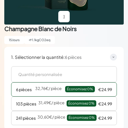
1
Champagne Blanc de Noirs
15
Jours
🌱
1.1
kgCO2eq
:
1. Sélectionner la quantité
6 pièces
32,76€
/ pièce
6 pièces
Économisez 
0%
€24.99
31,49€
/ pièce
103 pièces
Économisez 
0%
€24.99
30,60€
/ pièce
241 pièces
Économisez 
0%
€24.99