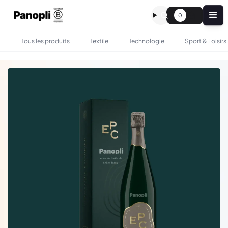
0
Tous les produits
Textile
Technologie
Sport & Loisirs
•
•
TOUS LES PRODUITS
GASTRONOMIE
CHAMPAGNE BLANC DE NOIRS