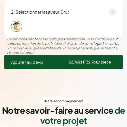
:
2. Sélectionner la
saveur
Brut
Le prix inclut une technique de personnalisation. Le tarif affiché peut
varier en fonction de la technique choisie et de votre logo. L’envoi de
votre logo ainsi que les détails de votre projet graphique se feront à
l’étape suivante.
Ajouter au devis
32,76€
HT
32,76€
/ pièce
Notre accompagnement
Notre savoir-faire au service
de
votre projet