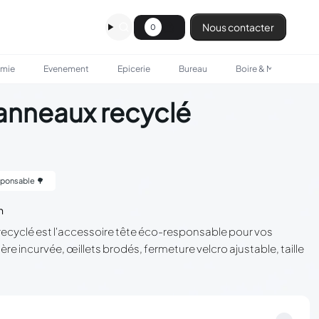
Nous contacter
0
omie
Evenement
Epicerie
Bureau
Boire & Manger
anneaux recyclé
ponsable 🌳
n
ecyclé est l'accessoire tête éco-responsable pour vos
ère incurvée, œillets brodés, fermeture velcro ajustable, taille