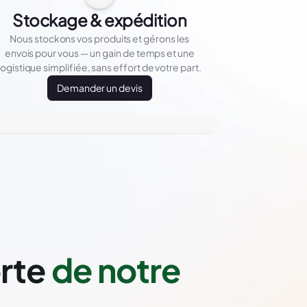
Stockage & expédition
Nous stockons vos produits et gérons les
envois pour vous — un gain de temps et une
logistique simplifiée, sans effort de votre part.
Demander un devis
orte
de notre