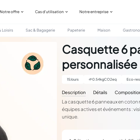
Notre offre
Cas d'utilisation
Notre entreprise
 Loisirs
Sac & Bagagerie
Papeterie
Maison
Gastron
SÉE
Casquette 6 p
personnalisée
15
Jours
🌱
0.54
kgCO2eq
Eco-res
Description
Détails
Compositio
La casquette 6 panneaux en coton r
équipes actives et événements : visi
unique.