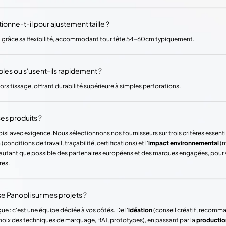
nne-t-il pour ajustement taille ?
u grâce sa flexibilité, accommodant tour tête 54-60cm typiquement.
bles ou s'usent-ils rapidement ?
rs tissage, offrant durabilité supérieure à simples perforations.
es produits ?
si avec exigence. Nous sélectionnons nos fournisseurs sur trois critères essentie
(conditions de travail, traçabilité, certifications) et l'
impact environnemental
(m
ons autant que possible des partenaires européens et des marques engagées, pour
res.
Panopli sur mes projets ?
ue : c'est une équipe dédiée à vos côtés. De l'
idéation
(conseil créatif, recomm
hoix des techniques de marquage, BAT, prototypes), en passant par la
productio