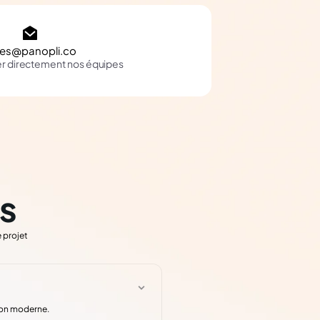
les@panopli.co
er directement nos équipes
s
 projet
ion moderne.