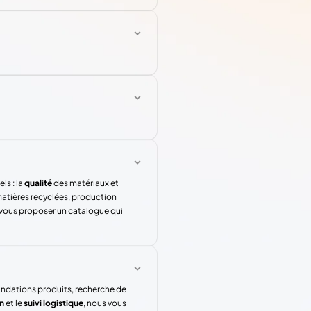
ls : la
qualité
des matériaux et
atières recyclées, production
 vous proposer un catalogue qui
andations produits, recherche de
n
et le
suivi logistique
, nous vous