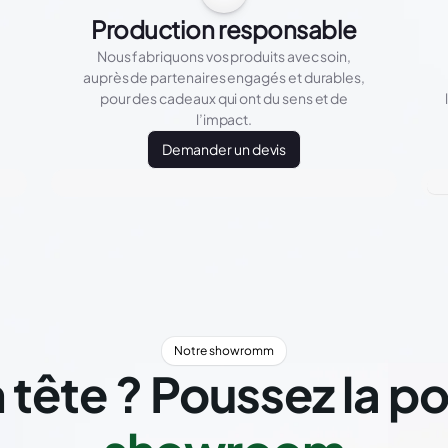
Production responsable
Nous fabriquons vos produits avec soin,
auprès de partenaires engagés et durables,
pour des cadeaux qui ont du sens et de
l’impact.
Demander un devis
Notre showromm
 tête ? Poussez la p