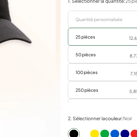
:
1. Sélectionner la quantité
25 pi
25 pièces
12,
50 pièces
8,7
100 pièces
7,1
250 pièces
5,8
500 pièces
5,6
:
2. Sélectionner la
couleur
Noir