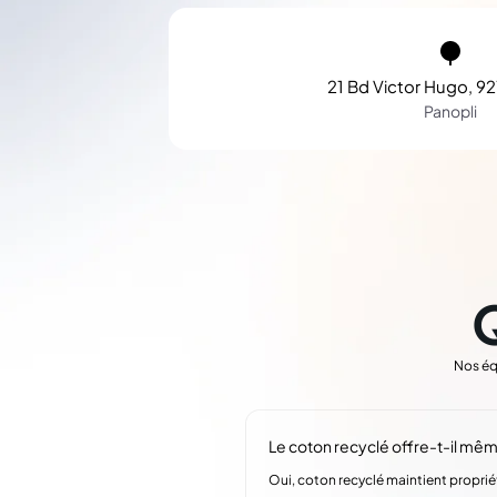
21 Bd Victor Hugo, 92
Panopli
Nos éq
Le coton recyclé offre-t-il mêm
Oui, coton recyclé maintient propri