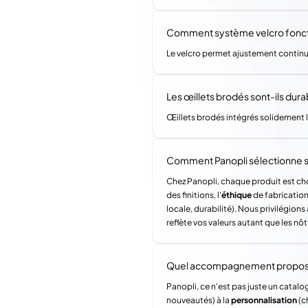
Comment système velcro fonctio
Le velcro permet ajustement contin
Les œillets brodés sont-ils dura
Œillets brodés intégrés solidement lo
Comment Panopli sélectionne s
Chez Panopli, chaque produit est choi
des finitions, l'
éthique
de fabrication 
locale, durabilité). Nous privilégi
reflète vos valeurs autant que les nôt
Quel accompagnement propose 
Panopli, ce n'est pas juste un catalog
nouveautés) à la
personnalisation
(c