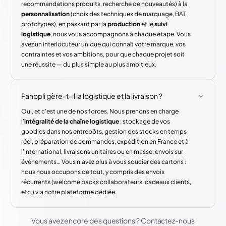
recommandations produits, recherche de nouveautés) à la
personnalisation
(choix des techniques de marquage, BAT,
prototypes), en passant par la
production
et le
suivi
logistique
, nous vous accompagnons à chaque étape. Vous
avez un interlocuteur unique qui connaît votre marque, vos
contraintes et vos ambitions, pour que chaque projet soit
une réussite — du plus simple au plus ambitieux.
Panopli gère-t-il la logistique et la livraison ?
Oui, et c'est une de nos forces. Nous prenons en charge
l'
intégralité de la chaîne logistique
: stockage de vos
goodies dans nos entrepôts, gestion des stocks en temps
réel, préparation de commandes, expédition en France et à
l'international, livraisons unitaires ou en masse, envois sur
événements… Vous n'avez plus à vous soucier des cartons :
nous nous occupons de tout, y compris des envois
récurrents (welcome packs collaborateurs, cadeaux clients,
etc.) via notre plateforme dédiée.
Vous avez encore des questions ? Contactez-nous