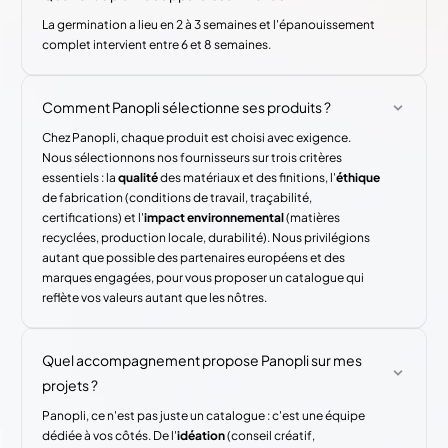
La germination a lieu en 2 à 3 semaines et l'épanouissement
complet intervient entre 6 et 8 semaines.
Comment Panopli sélectionne ses produits ?
Chez Panopli, chaque produit est choisi avec exigence.
Nous sélectionnons nos fournisseurs sur trois critères
essentiels : la
qualité
des matériaux et des finitions, l'
éthique
de fabrication (conditions de travail, traçabilité,
certifications) et l'
impact environnemental
(matières
recyclées, production locale, durabilité). Nous privilégions
autant que possible des partenaires européens et des
marques engagées, pour vous proposer un catalogue qui
reflète vos valeurs autant que les nôtres.
Quel accompagnement propose Panopli sur mes
projets ?
Panopli, ce n'est pas juste un catalogue : c'est une équipe
dédiée à vos côtés. De l'
idéation
(conseil créatif,