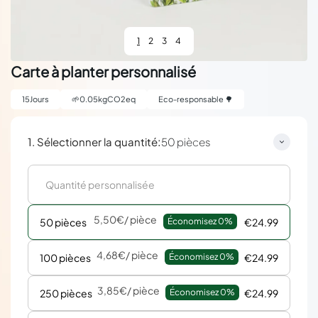
1
2
3
4
Carte à planter personnalisé
15
Jours
🌱
0.05
kgCO2eq
Eco-responsable 🌳
:
1. Sélectionner la quantité
50 pièces
5,50€
/ pièce
50 pièces
Économisez 
0%
€24.99
4,68€
/ pièce
100 pièces
Économisez 
0%
€24.99
3,85€
/ pièce
250 pièces
Économisez 
0%
€24.99