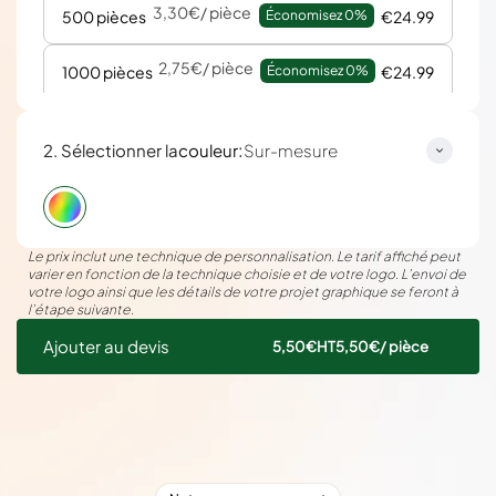
3,30€
/ pièce
500 pièces
Économisez 
0%
€24.99
2,75€
/ pièce
1000 pièces
Économisez 
0%
€24.99
2,48€
/ pièce
2500 pièces
Économisez 
0%
€24.99
:
2. Sélectionner la
couleur
Sur-mesure
Le prix inclut une technique de personnalisation. Le tarif affiché peut
varier en fonction de la technique choisie et de votre logo. L’envoi de
votre logo ainsi que les détails de votre projet graphique se feront à
l’étape suivante.
Ajouter au devis
5,50€
HT
5,50€
/ pièce