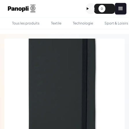
0
Tous les produits
Textile
Technologie
Sport & Loisirs
•
•
TOUS LES PRODUITS
BUREAU
CARNET A6 COUVERTURE RIGIDE - 96 FEUILLES