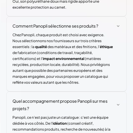
Oui, son polyuréthane doux mais rigide apporte une
excellente protection au carnet.
Comment Panopli sélectionne ses produits ?
Chez Panopli, chaque produit est choisi avec exigence.
Nous sélectionnons nos fournisseurs sur trois critères
essentiels : la
qualité
des matériaux et des finitions, l'
éthique
de fabrication (conditions de travail, traçabilité,
certifications) et l'
impact environnemental
(matières
recyclées, production locale, durabilité). Nous privilégions
autant que possible des partenaires européens et des
marques engagées, pour vous proposer un catalogue qui
reflète vos valeurs autant que les nôtres.
Quel accompagnement propose Panopli sur mes
projets ?
Panopli, ce n'est pas juste un catalogue : c'est une équipe
dédiée à vos côtés. De l'
idéation
(conseil créatif,
recommandations produits, recherche de nouveautés) à la