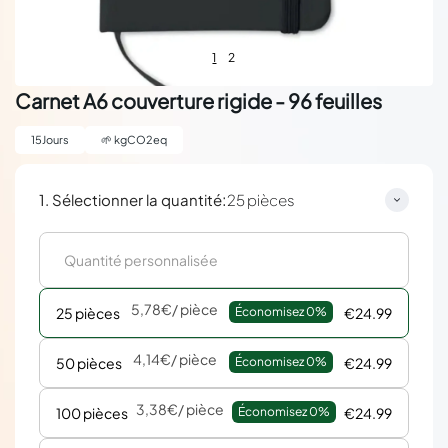
1
2
Carnet A6 couverture rigide - 96 feuilles
15
Jours
🌱
kgCO2eq
:
1. Sélectionner la quantité
25 pièces
5,78€
/ pièce
25 pièces
Économisez 
0%
€24.99
4,14€
/ pièce
50 pièces
Économisez 
0%
€24.99
3,38€
/ pièce
100 pièces
Économisez 
0%
€24.99