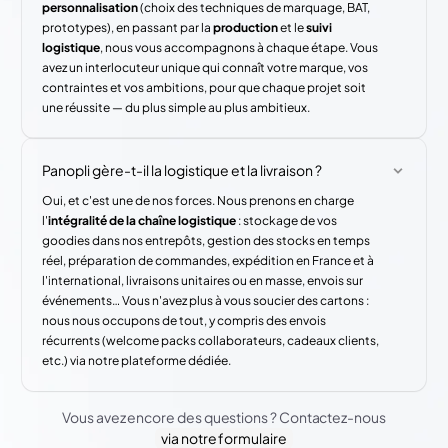
personnalisation
(choix des techniques de marquage, BAT,
prototypes), en passant par la
production
et le
suivi
logistique
, nous vous accompagnons à chaque étape. Vous
avez un interlocuteur unique qui connaît votre marque, vos
contraintes et vos ambitions, pour que chaque projet soit
une réussite — du plus simple au plus ambitieux.
Panopli gère-t-il la logistique et la livraison ?
Oui, et c'est une de nos forces. Nous prenons en charge
l'
intégralité de la chaîne logistique
: stockage de vos
goodies dans nos entrepôts, gestion des stocks en temps
réel, préparation de commandes, expédition en France et à
l'international, livraisons unitaires ou en masse, envois sur
événements… Vous n'avez plus à vous soucier des cartons :
nous nous occupons de tout, y compris des envois
récurrents (welcome packs collaborateurs, cadeaux clients,
etc.) via notre plateforme dédiée.
Vous avez encore des questions ? Contactez-nous
via notre formulaire