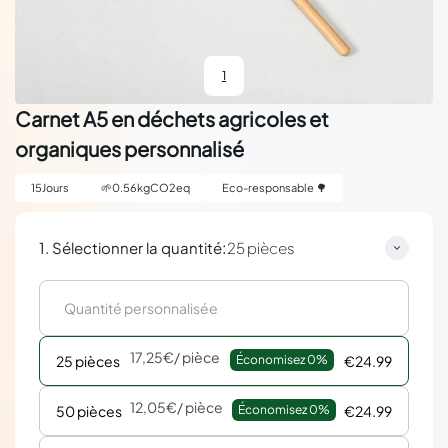
1
Carnet A5 en déchets agricoles et
organiques personnalisé
15
Jours
🌱
0.56
kgCO2eq
Eco-responsable 🌳
:
1. Sélectionner la quantité
25 pièces
17,25€
/ pièce
25 pièces
Économisez 
0%
€24.99
12,05€
/ pièce
50 pièces
Économisez 
0%
€24.99