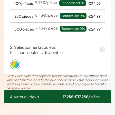
9,97€
/ pièce
100 pièces
Économisez 
0%
€24.99
8,43€
/ pièce
250 pièces
Économisez 
0%
€24.99
7,43€
/ pièce
500 pièces
Économisez 
0%
€24.99
:
2. Sélectionner la
couleur
Plusieurs couleurs disponible
Le prix inclut une technique de personnalisation. Le tarif affiché peut
varier en fonction de la technique choisie et de votre logo. L’envoi de
votre logo ainsi que les détails de votre projet graphique se feront à
l’étape suivante.
Ajouter au devis
17,25€
HT
17,25€
/ pièce