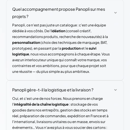
Quel accompagnement propose Panopli sur mes
projets ?
Panopli, ce n'est pas juste un catalogue : c'est une équipe
dédiée à vos côtés. De l'
idéation
(conseil créatif,
recommandations produits, recherche de nouveautés) à la
personnalisation
(choix des techniques de marquage, BAT,
prototypes), en passant par la
production
et le
suivi
logistique
, nous vous accompagnons à chaque étape. Vous
avez un interlocuteur unique qui connaît votre marque, vos
contraintes et vos ambitions, pour que chaque projet soit
une réussite — du plus simple au plus ambitieux.
Panopli gère-t-il la logistique et la livraison ?
Oui, et c'est une de nos forces. Nous prenons en charge
l'
intégralité de la chaîne logistique
: stockage de vos
goodies dans nos entrepôts, gestion des stocks en temps
réel, préparation de commandes, expédition en France et à
l'international, livraisons unitaires ou en masse, envois sur
événements… Vous n'avez plus à vous soucier des cartons :