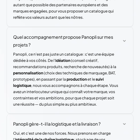
autant que possible des partenaires européens et des
marques engagées, pour vous proposer un catalogue qui
reflète vos valeurs autant que les nôtres.
Quel accompagnement propose Panopli sur mes
projets ?
Panopli, ce n'est pas juste un catalogue : c'est une équipe
dédiée à vos côtés. De l'
idéation
(conseil créatif,
recommandations produits, recherche de nouveautés) à la
personnalisation
(choix des techniques de marquage, BAT,
prototypes), en passant par la
production
et le
suivi
logistique
, nous vous accompagnons à chaque étape. Vous
avez un interlocuteur unique qui connaît votre marque, vos
contraintes et vos ambitions, pour que chaque projet soit
une réussite — du plus simple au plus ambitieux.
Panopli gère-t-il la logistique et la livraison ?
Oui, et c'est une de nos forces. Nous prenons en charge
l'
intégralité de la chaîne logistique
: stockage de vos