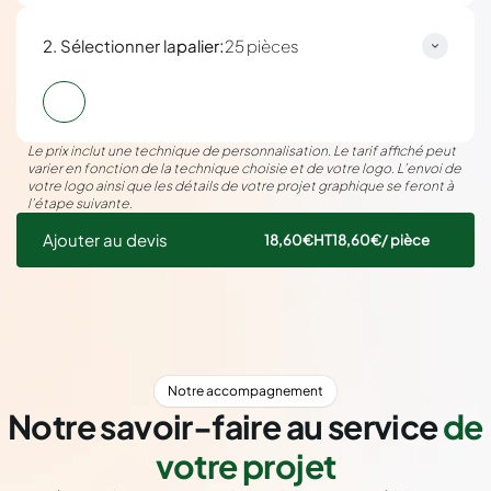
:
2. Sélectionner la
palier
25 pièces
Le prix inclut une technique de personnalisation. Le tarif affiché peut
varier en fonction de la technique choisie et de votre logo. L’envoi de
votre logo ainsi que les détails de votre projet graphique se feront à
l’étape suivante.
Ajouter au devis
18,60€
HT
18,60€
/ pièce
Notre accompagnement
Notre savoir-faire au service
de
votre projet