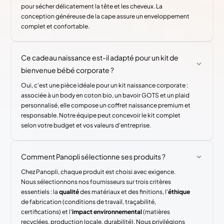
pour sécher délicatement la tête et les cheveux. La
conception généreuse de la cape assure un enveloppement
complet et confortable.
Ce cadeau naissance est-il adapté pour un kit de
bienvenue bébé corporate ?
Oui, c'est une pièce idéale pour un kit naissance corporate :
associée à un body en coton bio, un bavoir GOTS et un plaid
personnalisé, elle compose un coffret naissance premium et
responsable. Notre équipe peut concevoir le kit complet
selon votre budget et vos valeurs d'entreprise.
Comment Panopli sélectionne ses produits ?
Chez Panopli, chaque produit est choisi avec exigence.
Nous sélectionnons nos fournisseurs sur trois critères
essentiels : la
qualité
des matériaux et des finitions, l'
éthique
de fabrication (conditions de travail, traçabilité,
certifications) et l'
impact environnemental
(matières
recyclées, production locale, durabilité). Nous privilégions