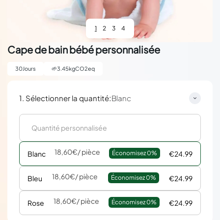
1
2
3
4
Cape de bain bébé personnalisée
30
Jours
🌱
3.45
kgCO2eq
:
1. Sélectionner la quantité
Blanc
18,60€
/ pièce
Blanc
Économisez 
0%
€24.99
18,60€
/ pièce
Bleu
Économisez 
0%
€24.99
18,60€
/ pièce
Rose
Économisez 
0%
€24.99