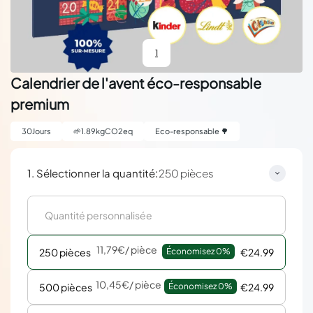
1
Calendrier de l'avent éco-responsable
premium
30
Jours
🌱
1.89
kgCO2eq
Eco-responsable 🌳
:
1. Sélectionner la quantité
250 pièces
11,79€
/ pièce
250 pièces
Économisez 
0%
€24.99
10,45€
/ pièce
500 pièces
Économisez 
0%
€24.99