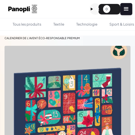
0
Tous les produits
Textile
Technologie
Sport & Loisirs
•
•
TOUS LES PRODUITS
GASTRONOMIE
CALENDRIER DE L'AVENT ÉCO-RESPONSABLE PREMIUM