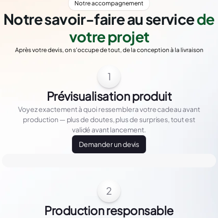
Notre accompagnement
Notre savoir-faire au service
de
votre projet
Après votre devis, on s'occupe de tout, de la conception à la livraison
1
Prévisualisation produit
Voyez exactement à quoi ressemblera votre cadeau avant
production — plus de doutes, plus de surprises, tout est
validé avant lancement.
Demander un devis
2
Production responsable