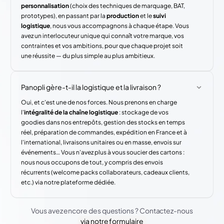
personnalisation
(choix des techniques de marquage, BAT,
prototypes), en passant par la
production
et le
suivi
logistique
, nous vous accompagnons à chaque étape. Vous
avez un interlocuteur unique qui connaît votre marque, vos
contraintes et vos ambitions, pour que chaque projet soit
une réussite — du plus simple au plus ambitieux.
Panopli gère-t-il la logistique et la livraison ?
Oui, et c'est une de nos forces. Nous prenons en charge
l'
intégralité de la chaîne logistique
: stockage de vos
goodies dans nos entrepôts, gestion des stocks en temps
réel, préparation de commandes, expédition en France et à
l'international, livraisons unitaires ou en masse, envois sur
événements… Vous n'avez plus à vous soucier des cartons :
nous nous occupons de tout, y compris des envois
récurrents (welcome packs collaborateurs, cadeaux clients,
etc.) via notre plateforme dédiée.
Vous avez encore des questions ? Contactez-nous
via notre formulaire