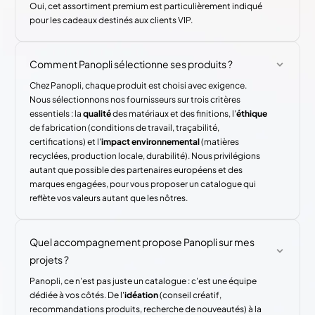
Oui, cet assortiment premium est particulièrement indiqué
pour les cadeaux destinés aux clients VIP.
Comment Panopli sélectionne ses produits ?
Chez Panopli, chaque produit est choisi avec exigence.
Nous sélectionnons nos fournisseurs sur trois critères
essentiels : la
qualité
des matériaux et des finitions, l'
éthique
de fabrication (conditions de travail, traçabilité,
certifications) et l'
impact environnemental
(matières
recyclées, production locale, durabilité). Nous privilégions
autant que possible des partenaires européens et des
marques engagées, pour vous proposer un catalogue qui
reflète vos valeurs autant que les nôtres.
Quel accompagnement propose Panopli sur mes
projets ?
Panopli, ce n'est pas juste un catalogue : c'est une équipe
dédiée à vos côtés. De l'
idéation
(conseil créatif,
recommandations produits, recherche de nouveautés) à la