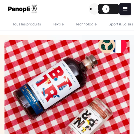
0
Tous les produits
Textile
Technologie
Sport & Loisirs
•
•
TOUS LES PRODUITS
BOIRE & MANGER
BOUTEILLES DE SPIRITUEUX SANS ALCOOL - JNPR