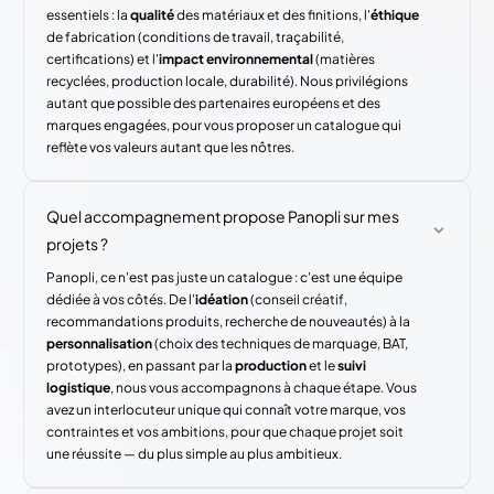
essentiels : la
qualité
des matériaux et des finitions, l'
éthique
de fabrication (conditions de travail, traçabilité,
certifications) et l'
impact environnemental
(matières
recyclées, production locale, durabilité). Nous privilégions
autant que possible des partenaires européens et des
marques engagées, pour vous proposer un catalogue qui
reflète vos valeurs autant que les nôtres.
Quel accompagnement propose Panopli sur mes
projets ?
Panopli, ce n'est pas juste un catalogue : c'est une équipe
dédiée à vos côtés. De l'
idéation
(conseil créatif,
recommandations produits, recherche de nouveautés) à la
personnalisation
(choix des techniques de marquage, BAT,
prototypes), en passant par la
production
et le
suivi
logistique
, nous vous accompagnons à chaque étape. Vous
avez un interlocuteur unique qui connaît votre marque, vos
contraintes et vos ambitions, pour que chaque projet soit
une réussite — du plus simple au plus ambitieux.