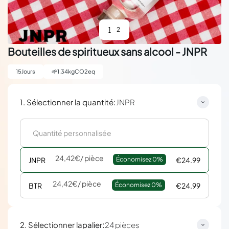
1
2
Bouteilles de spiritueux sans alcool - JNPR
15
Jours
🌱
1.34
kgCO2eq
:
1. Sélectionner la quantité
JNPR
24,42€
/ pièce
JNPR
Économisez 
0%
€24.99
24,42€
/ pièce
BTR
Économisez 
0%
€24.99
:
2. Sélectionner la
palier
24 pièces