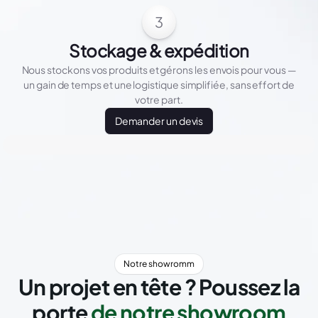
3
Stockage & expédition
Nous stockons vos produits et gérons les envois pour vous —
un gain de temps et une logistique simplifiée, sans effort de
votre part.
Demander un devis
Notre showromm
Un projet en tête ? Poussez la
porte
de notre showroom