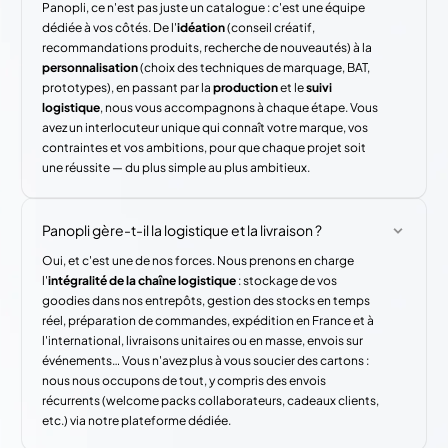
Panopli, ce n'est pas juste un catalogue : c'est une équipe
dédiée à vos côtés. De l'
idéation
(conseil créatif,
recommandations produits, recherche de nouveautés) à la
personnalisation
(choix des techniques de marquage, BAT,
prototypes), en passant par la
production
et le
suivi
logistique
, nous vous accompagnons à chaque étape. Vous
avez un interlocuteur unique qui connaît votre marque, vos
contraintes et vos ambitions, pour que chaque projet soit
une réussite — du plus simple au plus ambitieux.
Panopli gère-t-il la logistique et la livraison ?
Oui, et c'est une de nos forces. Nous prenons en charge
l'
intégralité de la chaîne logistique
: stockage de vos
goodies dans nos entrepôts, gestion des stocks en temps
réel, préparation de commandes, expédition en France et à
l'international, livraisons unitaires ou en masse, envois sur
événements… Vous n'avez plus à vous soucier des cartons :
nous nous occupons de tout, y compris des envois
récurrents (welcome packs collaborateurs, cadeaux clients,
etc.) via notre plateforme dédiée.