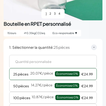
1
2
3
4
Bouteille en RPET personnalisé
15
Jours
🌱
0.35
kgCO2eq
Eco-responsable 🌳
:
1. Sélectionner la quantité
25 pièces
20,07€
/ pièce
25 pièces
Économisez 
0%
€24.99
14,27€
/ pièce
50 pièces
Économisez 
0%
€24.99
10,87€
/ pièce
100 pièces
Économisez 
0%
€24.99