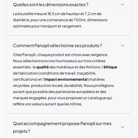
Quelles sont les dimensions exactes ?
La bouteille mesure 18,5 cm de hauteur et 7,2 cm de
diamètre, pour une contenance de 700ml, dimensions
optimales pour transport et rangement.
Comment Panopli sélectionne ses produits ?
Chez Panopli, chaque produit est choisi avec exigence.
Nous sélectionnons nos fournisseurs sur trois critères
essentiels : la
qualité
des matériaux et des finitions, l'
éthique
de fabrication (conditions de travail, traçabilité,
certifications) et l'
impact environnemental
(matières
recyclées, production locale, durabilité). Nous privilégions
autant que possible des partenaires européens et des
marques engagées, pour vous proposer un catalogue qui
reflète vos valeurs autant que les nôtres.
Quel accompagnement propose Panopli sur mes
projets ?