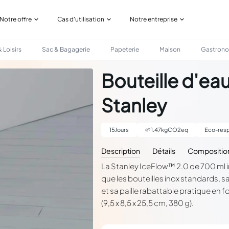
Notre offre
Cas d'utilisation
Notre entreprise
 Loisirs
Sac & Bagagerie
Papeterie
Maison
Gastron
BLE - STANLEY
Bouteille d'eau
Stanley
15
Jours
🌱
1.47
kgCO2eq
Eco-resp
Description
Détails
Compositio
La Stanley IceFlow™ 2.0 de 700 ml i
que les bouteilles inox standards, 
et sa paille rabattable pratique e
(9,5 x 8,5 x 25,5 cm, 380 g).