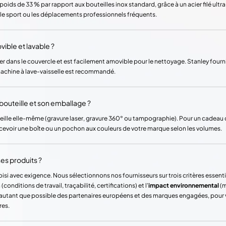
oids de 33 % par rapport aux bouteilles inox standard, grâce à un acier filé ultr
 le sport ou les déplacements professionnels fréquents.
vible et lavable ?
lier dans le couvercle et est facilement amovible pour le nettoyage. Stanley four
 machine à lave-vaisselle est recommandé.
 bouteille et son emballage ?
uteille elle-même (gravure laser, gravure 360° ou tampographie). Pour un cadea
cevoir une boîte ou un pochon aux couleurs de votre marque selon les volumes.
es produits ?
si avec exigence. Nous sélectionnons nos fournisseurs sur trois critères essentie
(conditions de travail, traçabilité, certifications) et l'
impact environnemental
(m
ons autant que possible des partenaires européens et des marques engagées, pour
res.