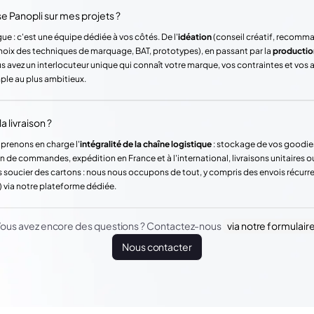
Panopli sur mes projets ?
ue : c'est une équipe dédiée à vos côtés. De l'
idéation
(conseil créatif, recomm
hoix des techniques de marquage, BAT, prototypes), en passant par la
productio
vez un interlocuteur unique qui connaît votre marque, vos contraintes et vos
mple au plus ambitieux.
a livraison ?
 prenons en charge l'
intégralité de la chaîne logistique
: stockage de vos goodie
n de commandes, expédition en France et à l'international, livraisons unitaires o
 soucier des cartons : nous nous occupons de tout, y compris des envois récur
) via notre plateforme dédiée.
ous avez encore des questions ? Contactez-nous
via notre formulair
Nous contacter