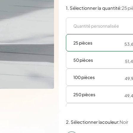
:
1. Sélectionner la quantité
25 pi
25 pièces
53,
50 pièces
51,
100 pièces
49,
250 pièces
49,
500 pièces
49,
:
2. Sélectionner la
couleur
Noir