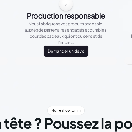
2
Production responsable
Nous fabriquons vos produits avec soin,
auprès de partenaires engagés et durables,
pour des cadeaux qui ont du sens et de
l’impact.
Demander un devis
Notre showromm
 tête ? Poussez la p