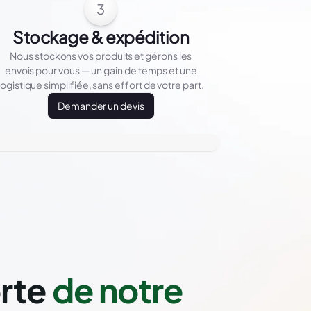
3
Stockage & expédition
Nous stockons vos produits et gérons les
envois pour vous — un gain de temps et une
logistique simplifiée, sans effort de votre part.
Demander un devis
orte
de notre