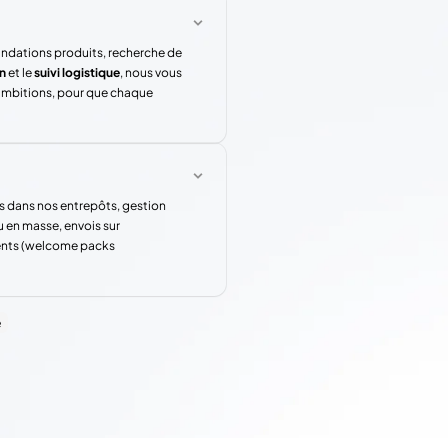
andations produits, recherche de
n
et le
suivi logistique
, nous vous
 ambitions, pour que chaque
s dans nos entrepôts, gestion
u en masse, envois sur
rents (welcome packs
e