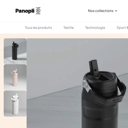
Nos collections
Tous les produits
Textile
Technologie
Sport &
•
•
TOUS LES PRODUITS
BOIRE & MANGER
BOUTEILLE D'EAU AVEC PAILLE RABATTA