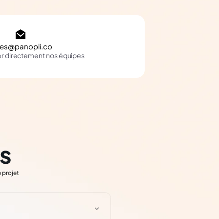
les@panopli.co
er directement nos équipes
s
 projet