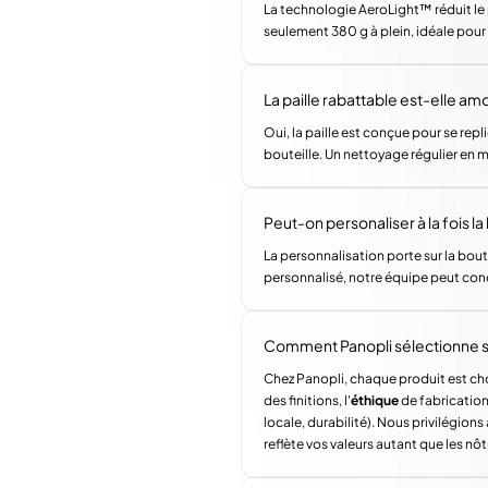
La technologie AeroLight™ réduit le p
seulement 380 g à plein, idéale pour
La paille rabattable est-elle amo
Oui, la paille est conçue pour se rep
bouteille. Un nettoyage régulier en
Peut-on personaliser à la fois la
La personnalisation porte sur la bo
personnalisé, notre équipe peut con
Comment Panopli sélectionne s
Chez Panopli, chaque produit est choi
des finitions, l'
éthique
de fabrication 
locale, durabilité). Nous privilégi
reflète vos valeurs autant que les nôt