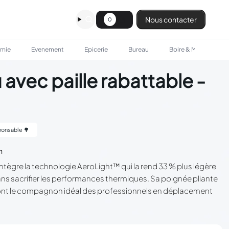
Nous contacter
0
omie
Evenement
Epicerie
Bureau
Boire & Manger
 avec paille rabattable -
onsable 🌳
n
ntègre la technologie AeroLight™ qui la rend 33 % plus légère
sans sacrifier les performances thermiques. Sa poignée pliante
n font le compagnon idéal des professionnels en déplacement