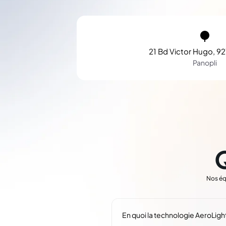
21 Bd Victor Hugo, 92
Panopli
Nos éq
En quoi la technologie AeroLight