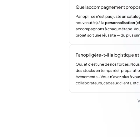
Quel accompagnement propose 
Panopli, ce n'est pas juste un catalog
nouveautés) à la
personnalisation
(c
accompagnons à chaque étape. Vous a
projet soit une réussite — du plus si
Panopli gère-t-il la logistique et l
Oui, et c'est une de nos forces. Nous
des stocks en temps réel, préparatio
événements… Vous n'avez plus à vous
collaborateurs, cadeaux clients, etc.
V