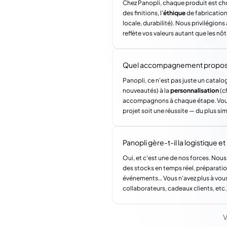
Chez Panopli, chaque produit est choi
des finitions, l'
éthique
de fabrication 
locale, durabilité). Nous privilégi
reflète vos valeurs autant que les nôt
Quel accompagnement propose 
Panopli, ce n'est pas juste un catalog
nouveautés) à la
personnalisation
(c
accompagnons à chaque étape. Vous a
projet soit une réussite — du plus si
Panopli gère-t-il la logistique et l
Oui, et c'est une de nos forces. Nous
des stocks en temps réel, préparatio
événements… Vous n'avez plus à vous
collaborateurs, cadeaux clients, etc.
V