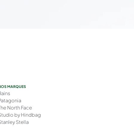
NOS MARQUES
Rains
Patagonia
The North Face
Studio by Hindbag
Stanley Stella