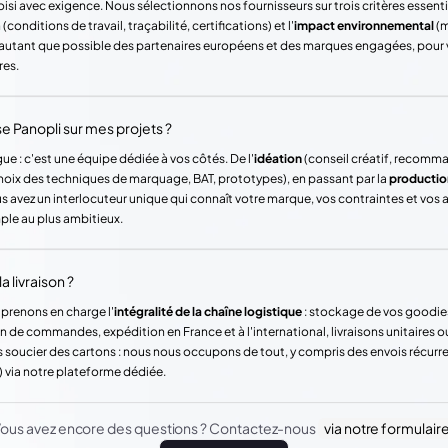
si avec exigence. Nous sélectionnons nos fournisseurs sur trois critères essentie
(conditions de travail, traçabilité, certifications) et l'
impact environnemental
(m
ons autant que possible des partenaires européens et des marques engagées, pour
res.
Panopli sur mes projets ?
ue : c'est une équipe dédiée à vos côtés. De l'
idéation
(conseil créatif, recomm
hoix des techniques de marquage, BAT, prototypes), en passant par la
productio
vez un interlocuteur unique qui connaît votre marque, vos contraintes et vos
mple au plus ambitieux.
a livraison ?
 prenons en charge l'
intégralité de la chaîne logistique
: stockage de vos goodie
n de commandes, expédition en France et à l'international, livraisons unitaires o
 soucier des cartons : nous nous occupons de tout, y compris des envois récur
) via notre plateforme dédiée.
ous avez encore des questions ? Contactez-nous
via notre formulair