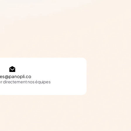
les@panopli.co
er directement nos équipes