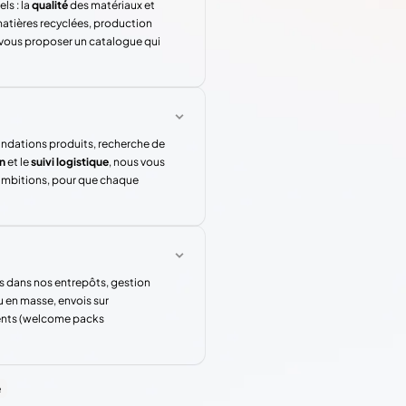
ls : la
qualité
des matériaux et
atières recyclées, production
 vous proposer un catalogue qui
andations produits, recherche de
n
et le
suivi logistique
, nous vous
 ambitions, pour que chaque
s dans nos entrepôts, gestion
u en masse, envois sur
rents (welcome packs
e