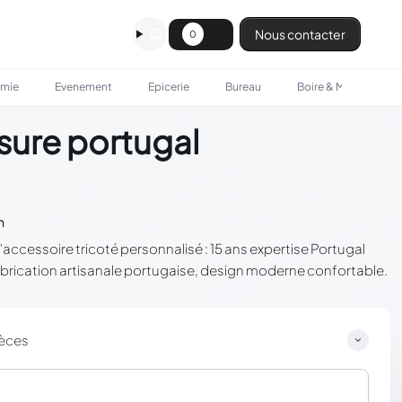
Nous contacter
0
omie
Evenement
Epicerie
Bureau
Boire & Manger
sure portugal
n
accessoire tricoté personnalisé : 15 ans expertise Portugal
abrication artisanale portugaise, design moderne confortable.
ièces