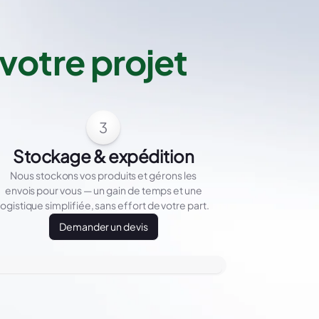
votre projet
3
Stockage & expédition
Nous stockons vos produits et gérons les
envois pour vous — un gain de temps et une
logistique simplifiée, sans effort de votre part.
Demander un devis