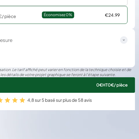
€24.99
Économisez 
0%
€
/ pièce
esure
ation. Le tarif affiché peut varier en fonction de la technique choisie et de
 les détails de votre projet graphique se feront à l’étape suivante.
0€
HT
0€
/ pièce
4,8 sur 5 basé sur plus de 58 avis