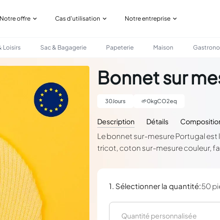
Notre offre
Cas d'utilisation
Notre entreprise
 Loisirs
Sac & Bagagerie
Papeterie
Maison
Gastron
Bonnet sur me
30
Jours
🌱
0
kgCO2eq
Description
Détails
Compositio
Le bonnet sur-mesure Portugal est l'
tricot, coton sur-mesure couleur, f
:
1. Sélectionner la quantité
50 p