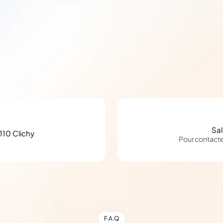
Sa
110 Clichy
Pour contact
F.A.Q