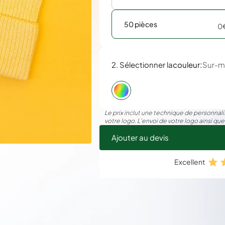
50 pièces
0
:
2. Sélectionner la
couleur
Sur-m
Le prix inclut une technique de personnalis
votre logo. L’envoi de votre logo ainsi que
Ajouter au devis
Excellent