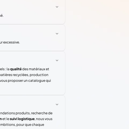
sé.
r excessive.
ls : la
qualité
des matériaux et
atières recyclées, production
 vous proposer un catalogue qui
andations produits, recherche de
n
et le
suivi logistique
, nous vous
 ambitions, pour que chaque