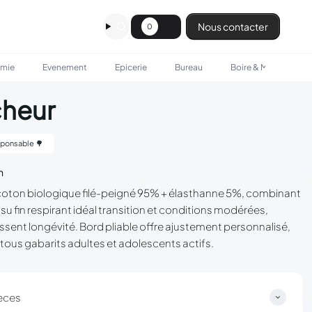
Nous contacter
0
omie
Evenement
Epicerie
Bureau
Boire & Manger
cheur
ponsable 🌳
n
oton biologique filé-peigné 95% + élasthanne 5%, combinant
ssu fin respirant idéal transition et conditions modérées,
sent longévité. Bord pliable offre ajustement personnalisé,
tous gabarits adultes et adolescents actifs.
èces