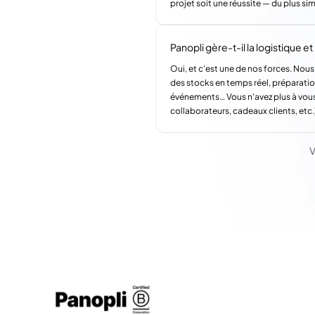
projet soit une réussite — du plus si
Panopli gère-t-il la logistique et l
Oui, et c'est une de nos forces. Nous
des stocks en temps réel, préparatio
événements… Vous n'avez plus à vous
collaborateurs, cadeaux clients, etc.
V