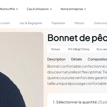
Notre offre
Cas d'utilisation
Notre entreprise
 Loisirs
Sac & Bagagerie
Papeterie
Maison
Gastron
Bonnet de pê
15
Jours
🌱
0.58
kgCO2eq
Eco-res
Description
Détails
Compositio
Bonnet confortable confectionné c
douceur naturelle et flex optimal. Ti
quatre coutures renforcées garantis
taille unique épousage confortable 
:
1. Sélectionner la quantité
25 pi