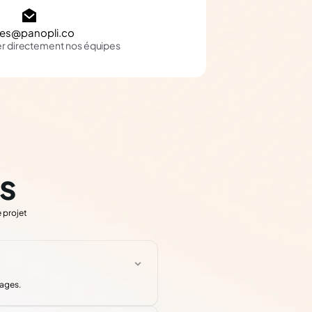
les@panopli.co
er directement nos équipes
s
 projet
iages.