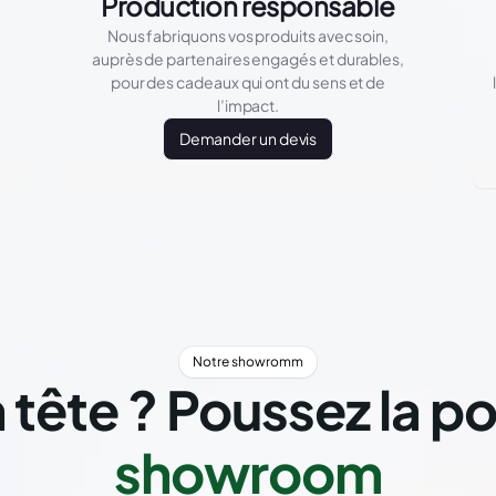
Production responsable
Nous fabriquons vos produits avec soin,
auprès de partenaires engagés et durables,
pour des cadeaux qui ont du sens et de
l’impact.
Demander un devis
Notre showromm
 tête ? Poussez la p
showroom