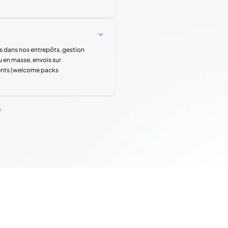
s dans nos entrepôts, gestion
u en masse, envois sur
rents (welcome packs
e