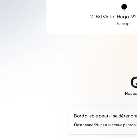
21 Bd Victor Hugo, 92
Panopli
Nos éq
Bord pliable peut-il se détendre 
Élasthanne 5% assure tenue pli stable