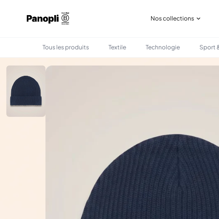
Nos collections
Tous les produits
Textile
Technologie
Sport &
•
•
TOUS LES PRODUITS
TEXTILE
BONNET DE PÊCHEUR