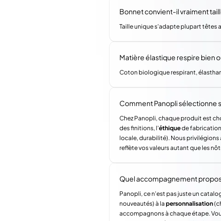
Bonnet convient-il vraiment tail
Taille unique s'adapte plupart têtes
Matière élastique respire bien 
Coton biologique respirant, élastha
Comment Panopli sélectionne s
Chez Panopli, chaque produit est choi
des finitions, l'
éthique
de fabrication 
locale, durabilité). Nous privilégi
reflète vos valeurs autant que les nôt
Quel accompagnement propose 
Panopli, ce n'est pas juste un catalog
nouveautés) à la
personnalisation
(c
accompagnons à chaque étape. Vous a