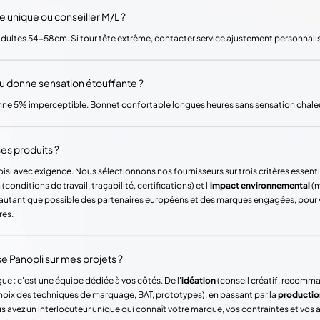
le unique ou conseiller M/L ?
 adultes 54-58cm. Si tour tête extrême, contacter service ajustement personnali
ou donne sensation étouffante ?
nne 5% imperceptible. Bonnet confortable longues heures sans sensation chaleu
es produits ?
si avec exigence. Nous sélectionnons nos fournisseurs sur trois critères essentie
(conditions de travail, traçabilité, certifications) et l'
impact environnemental
(m
ons autant que possible des partenaires européens et des marques engagées, pour
res.
Panopli sur mes projets ?
ue : c'est une équipe dédiée à vos côtés. De l'
idéation
(conseil créatif, recomm
hoix des techniques de marquage, BAT, prototypes), en passant par la
productio
vez un interlocuteur unique qui connaît votre marque, vos contraintes et vos