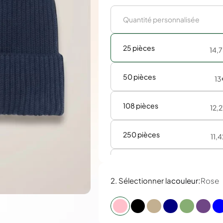
25 pièces
14,
50 pièces
13
108 pièces
12,
250 pièces
11,
500 pièces
11,
:
2. Sélectionner la
couleur
Rose