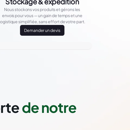
Stockage & expédition
Nous stockons vos produits et gérons les
envois pour vous — un gain de temps et une
logistique simplifiée, sans effort de votre part.
Demander un devis
orte
de notre