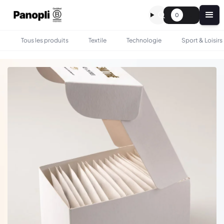
0
Tous les produits
Textile
Technologie
Sport & Loisirs
•
•
TOUS LES PRODUITS
GASTRONOMIE
BOÎTE DE THÉ PERSONNALISÉE