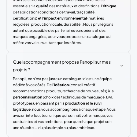
essentiels : la
qualité
des matériaux et des finitions, l'
éthique
de fabrication (conditions de travail, traçabilité,
certifications) et l'
impact environnemental
(matières
recyclées, production locale, durabilité). Nous privilégions
autant que possible des partenaires européens et des
marques engagées, pour vous proposer un catalogue qui
reflète vos valeurs autant que les nôtres.
Quel accompagnement propose Panopli sur mes
projets ?
Panopli, ce n'est pas juste un catalogue : c'est une équipe
dédiée à vos côtés. De l'
idéation
(conseil créatif,
recommandations produits, recherche de nouveautés) à la
personnalisation
(choix des techniques de marquage, BAT,
prototypes), en passant par la
production
et le
suivi
logistique
, nous vous accompagnons à chaque étape. Vous
avez un interlocuteur unique qui connaît votre marque, vos
contraintes et vos ambitions, pour que chaque projet soit
une réussite — du plus simple au plus ambitieux.