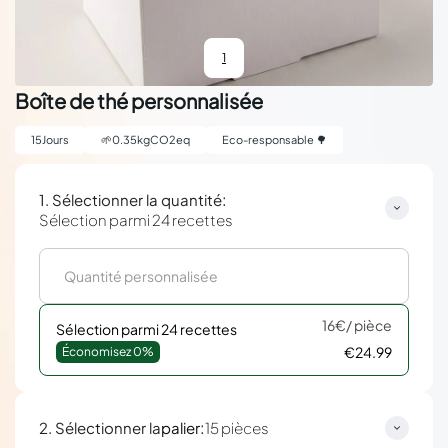
1
Boîte de thé personnalisée
15
Jours
🌱
0.35
kgCO2eq
Eco-responsable 🌳
:
1. Sélectionner la quantité
Sélection parmi 24 recettes
16€
/ pièce
Sélection parmi 24 recettes
€24.99
Économisez 
0%
:
2. Sélectionner la
palier
15 pièces