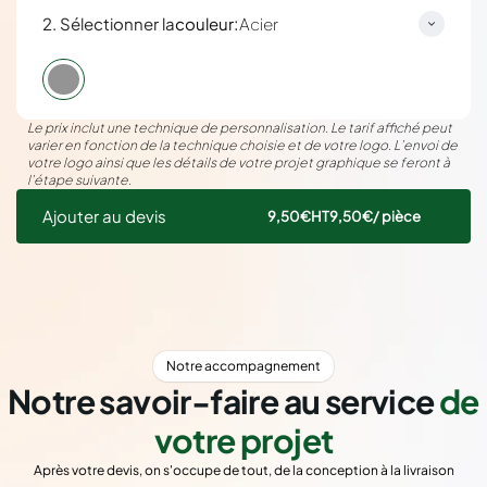
:
2. Sélectionner la
couleur
Acier
Le prix inclut une technique de personnalisation. Le tarif affiché peut
varier en fonction de la technique choisie et de votre logo. L’envoi de
votre logo ainsi que les détails de votre projet graphique se feront à
l’étape suivante.
Ajouter au devis
9,50€
HT
9,50€
/ pièce
Notre accompagnement
Notre savoir-faire au service
de
votre projet
Après votre devis, on s'occupe de tout, de la conception à la livraison