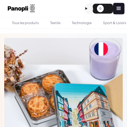
0
Tous les produits
Textile
Technologie
Sport & Loisirs
•
•
TOUS LES PRODUITS
GASTRONOMIE
BOÎTE AVEC GALETTES PUR-BEURRE PERSONNALISÉE