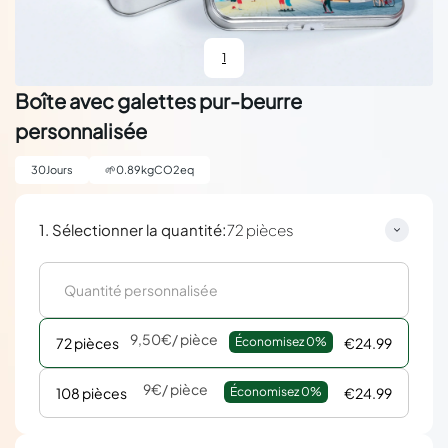
1
Boîte avec galettes pur-beurre
personnalisée
30
Jours
🌱
0.89
kgCO2eq
:
1. Sélectionner la quantité
72 pièces
9,50€
/ pièce
72 pièces
Économisez 
0%
€24.99
9€
/ pièce
108 pièces
Économisez 
0%
€24.99