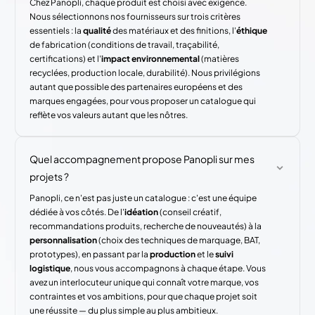
Chez Panopli, chaque produit est choisi avec exigence.
Nous sélectionnons nos fournisseurs sur trois critères
essentiels : la
qualité
des matériaux et des finitions, l'
éthique
de fabrication (conditions de travail, traçabilité,
certifications) et l'
impact environnemental
(matières
recyclées, production locale, durabilité). Nous privilégions
autant que possible des partenaires européens et des
marques engagées, pour vous proposer un catalogue qui
reflète vos valeurs autant que les nôtres.
Quel accompagnement propose Panopli sur mes
projets ?
Panopli, ce n'est pas juste un catalogue : c'est une équipe
dédiée à vos côtés. De l'
idéation
(conseil créatif,
recommandations produits, recherche de nouveautés) à la
personnalisation
(choix des techniques de marquage, BAT,
prototypes), en passant par la
production
et le
suivi
logistique
, nous vous accompagnons à chaque étape. Vous
avez un interlocuteur unique qui connaît votre marque, vos
contraintes et vos ambitions, pour que chaque projet soit
une réussite — du plus simple au plus ambitieux.